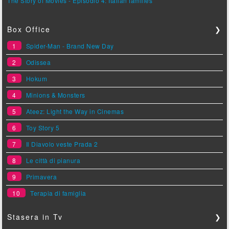
The Story of Movies - Episodio 4: Italian families
Box Office
❯
1
Spider-Man - Brand New Day
2
Odissea
3
Hokum
4
Minions & Monsters
5
Ateez: Light the Way in Cinemas
6
Toy Story 5
7
Il Diavolo veste Prada 2
8
Le città di pianura
9
Primavera
10
Terapia di famiglia
Stasera in Tv
❯