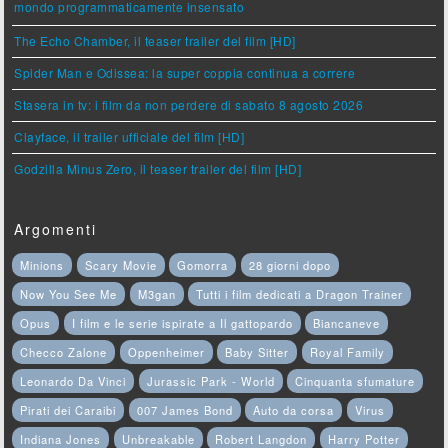
mondo programmaticamente insensato
The Echo Chamber, il teaser trailer del film [HD]
Spider Man e Odissea: la super coppia continua a correre
Stasera in tv: i film da non perdere di sabato 8 agosto 2026
Clayface, il trailer ufficiale del film [HD]
Godzilla Minus Zero, il teaser trailer del film [HD]
Argomenti
Minions
Scary Movie
Gomorra
28 giorni dopo
Now You See Me
M3gan
Tutti i film dedicati a Dragon Trainer
Opus
I film e le serie ispirate a Il gattopardo
Biancaneve
Checco Zalone
Oppenheimer
Baby Sitter
Royal Family
Leonardo Da Vinci
Jurassic Park - World
Cinquanta sfumature
Pirati dei Caraibi
007 James Bond
Auto da corsa
Virus
Indiana Jones
Unbreakable
Robert Langdon
Harry Potter