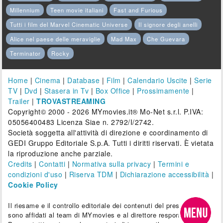
Millennium
Teen movie italiani
Fast and Furious
Tutti i film del Marvel Cinematic Universe
Il signore degli anelli
Alice nel paese delle meraviglie
Mad Max
Che Guevara
Terminator
Rocky
Home
|
Cinema
|
Database
|
Film
|
Calendario Uscite
|
Serie
TV
|
Dvd
|
Stasera in Tv
|
Box Office
|
Prossimamente
|
Trailer
|
TROVASTREAMING
Copyright© 2000 - 2026 MYmovies.it® Mo-Net s.r.l. P.IVA:
05056400483 Licenza Siae n. 2792/I/2742.
Società soggetta all'attività di direzione e coordinamento di
GEDI Gruppo Editoriale S.p.A. Tutti i diritti riservati. È vietata
la riproduzione anche parziale.
Credits
|
Contatti
|
Normativa sulla privacy
|
Termini e
condizioni d'uso
|
Riserva TDM
|
Dichiarazione accessibilità
|
Cookie Policy
Il riesame e il controllo editoriale dei contenuti del presente sito
sono affidati al team di MYmovies e al direttore responsabile.