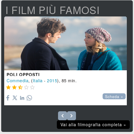
I FILM PIÙ FAMOSI
POLI OPPOSTI
Commedia
, (
Italia
-
2015
), 85 min.





Scheda »
Vai alla filmografia completa »