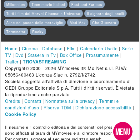
Millennium
Teen movie italiani
Fast and Furious
Tutti i film del Marvel Cinematic Universe
Il signore degli anelli
Alice nel paese delle meraviglie
Mad Max
Che Guevara
Terminator
Rocky
Home
|
Cinema
|
Database
|
Film
|
Calendario Uscite
|
Serie
TV
|
Dvd
|
Stasera in Tv
|
Box Office
|
Prossimamente
|
Trailer
|
TROVASTREAMING
Copyright© 2000 - 2026 MYmovies.it® Mo-Net s.r.l. P.IVA:
05056400483 Licenza Siae n. 2792/I/2742.
Società soggetta all'attività di direzione e coordinamento di
GEDI Gruppo Editoriale S.p.A. Tutti i diritti riservati. È vietata
la riproduzione anche parziale.
Credits
|
Contatti
|
Normativa sulla privacy
|
Termini e
condizioni d'uso
|
Riserva TDM
|
Dichiarazione accessibilità
|
Cookie Policy
Il riesame e il controllo editoriale dei contenuti del presente sito
sono affidati al team di MYmovies e al direttore responsabile.
Per contatti, scrivere al seguente indirizzo email: