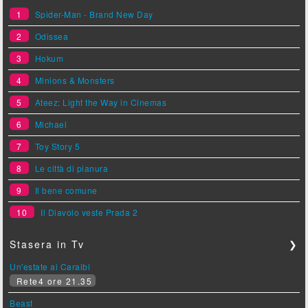
1
Spider-Man - Brand New Day
2
Odissea
3
Hokum
4
Minions & Monsters
5
Ateez: Light the Way in Cinemas
6
Michael
7
Toy Story 5
8
Le città di pianura
9
Il bene comune
10
Il Diavolo veste Prada 2
Stasera in Tv
❯
Un'estate ai Caraibi
Rete4 ore 21.35
Beast