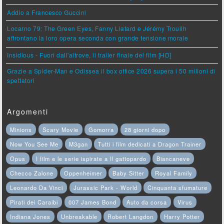
Addio a Francesco Guccini
Locarno 79: The Green Eyes, Fanny Liatard e Jérémy Trouilh
affrontano la loro opera seconda con grande tensione morale
Insidious - Fuori dall'altrove, il trailer finale del film [HD]
Grazie a Spider-Man e Odissea il box office 2026 supera i 50 milioni di
spettatori
Argomenti
Minions
Scary Movie
Gomorra
28 giorni dopo
Now You See Me
M3gan
Tutti i film dedicati a Dragon Trainer
Opus
I film e le serie ispirate a Il gattopardo
Biancaneve
Checco Zalone
Oppenheimer
Baby Sitter
Royal Family
Leonardo Da Vinci
Jurassic Park - World
Cinquanta sfumature
Pirati dei Caraibi
007 James Bond
Auto da corsa
Virus
Indiana Jones
Unbreakable
Robert Langdon
Harry Potter