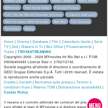
Indiana Jones
Unbreakable
Robert Langdon
Harry Potter
Millennium
Teen movie italiani
Fast and Furious
Tutti i film del Marvel Cinematic Universe
Il signore degli anelli
Alice nel paese delle meraviglie
Mad Max
Che Guevara
Terminator
Rocky
Home
|
Cinema
|
Database
|
Film
|
Calendario Uscite
|
Serie
TV
|
Dvd
|
Stasera in Tv
|
Box Office
|
Prossimamente
|
Trailer
|
TROVASTREAMING
Copyright© 2000 - 2026 MYmovies.it® Mo-Net s.r.l. P.IVA:
05056400483 Licenza Siae n. 2792/I/2742.
Società soggetta all'attività di direzione e coordinamento di
GEDI Gruppo Editoriale S.p.A. Tutti i diritti riservati. È vietata
la riproduzione anche parziale.
Credits
|
Contatti
|
Normativa sulla privacy
|
Termini e
condizioni d'uso
|
Riserva TDM
|
Dichiarazione accessibilità
|
Cookie Policy
Il riesame e il controllo editoriale dei contenuti del presente sito
sono affidati al team di MYmovies e al direttore responsabile.