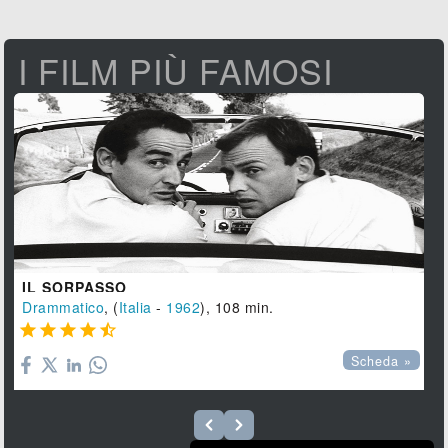
I FILM PIÙ FAMOSI
IL SORPASSO
Drammatico
, (
Italia
-
1962
), 108 min.





Scheda »