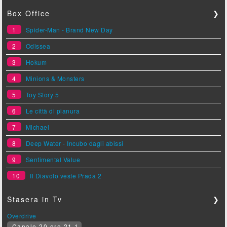
Box Office
❯
1
Spider-Man - Brand New Day
2
Odissea
3
Hokum
4
Minions & Monsters
5
Toy Story 5
6
Le città di pianura
7
Michael
8
Deep Water - Incubo dagli abissi
9
Sentimental Value
10
Il Diavolo veste Prada 2
Stasera in Tv
❯
Overdrive
Canale 20 ore 21.1