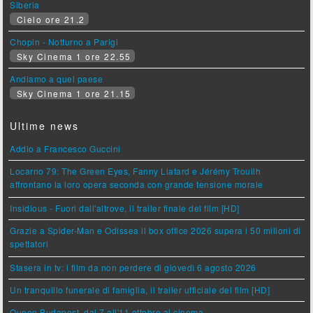
Siberia
Cielo ore 21.2
Chopin - Notturno a Parigi
Sky Cinema 1 ore 22.55
Andiamo a quel paese
Sky Cinema 1 ore 21.15
Ultime news
Addio a Francesco Guccini
Locarno 79: The Green Eyes, Fanny Liatard e Jérémy Trouilh
affrontano la loro opera seconda con grande tensione morale
Insidious - Fuori dall'altrove, il trailer finale del film [HD]
Grazie a Spider-Man e Odissea il box office 2026 supera i 50 milioni di
spettatori
Stasera in tv: i film da non perdere di giovedì 6 agosto 2026
Un tranquillo funerale di famiglia, il trailer ufficiale del film [HD]
Queen Budapest, dal 7 all'11 ottobre al cinema