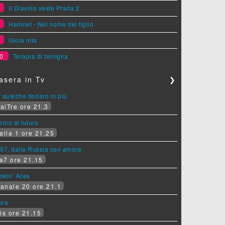
7
Il Diavolo veste Prada 2
8
Hamnet - Nel nome del figlio
9
Gioia mia
0
Terapia di famiglia
asera in Tv
❯
 qualche dollaro in più
aiTre ore 21.3
orno al futuro
alia 1 ore 21.25
07, dalla Russia con amore
a7 ore 21.15
okin' Aces
anale 20 ore 21.1
ura
is ore 21.15