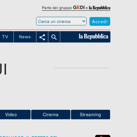
Parte del gruppo
e
Accedi


TV
News
I
Video
Cinema
Streaming