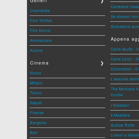
Generi
❯
Cambiare l'acqu
Commedie
Se domani non 
Film Thriller
Succederà ques
Film Horror
Appena agg
Animazione
Carlo Acutis - 
Azione
Carla Lonzi - D
Cinema
❯
Cocomelon - Il 
Roma
L'assurda stori
Milano
The Mortuary As
Torino
Incubo
Napoli
I Nisidiani
Firenze
Il Mestiere
Bergamo
Scarpe Rotte
Bari
Limoni a Varsa