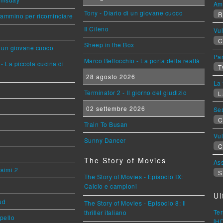
Am
Tony - Diario di un giovane cuoco
R
cammino per ricominciare
Il Cileno
Vu
C
Sheep in the Box
i un giovane cuoco
Par
Marco Bellocchio - La porta della realtà
- La piccola cucina di
T
28 agosto 2026
La 
Terminator 2 - Il giorno del giudizio
L
02 settembre 2026
Se
C
Train To Busan
Vu
Sunny Dancer
C
The Story of Movies
Ass
esimi 2
S
The Story of Movies - Episodio IX:
Calcio e campioni
Ul
ud
The Story of Movies - Episodio 8: Il
Ter
thriller italiano
ppello
[H