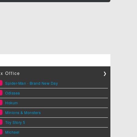
x Office
❯
1
Spider-Man - Brand New Day
2
Odissea
3
Hokum
4
Minions & Monsters
5
Toy Story 5
6
Michael