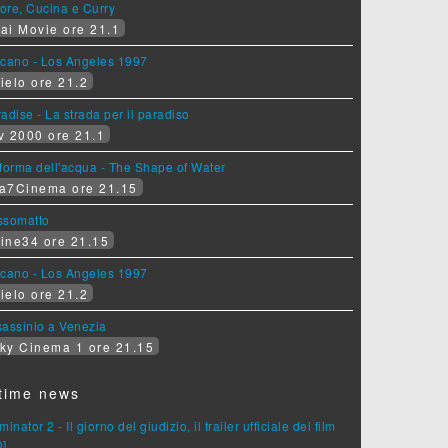
ore, Cucina e Curry
ai Movie ore 21.1
lcano - Los Angeles 1997
ielo ore 21.2
adise - La strada per il paradiso
v 2000 ore 21.1
forma dell'acqua - The Shape of Water
a7Cinema ore 21.15
ssomatto
ine34 ore 21.15
lcano - Los Angeles 1997
ielo ore 21.2
assinio a Venezia
ky Cinema 1 ore 21.15
time news
minator 2 - Il giorno del giudizio, il trailer ufficiale del film
D]