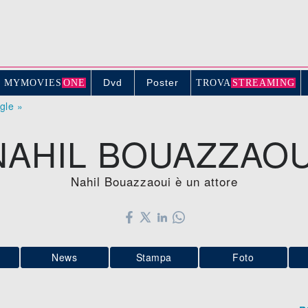
Dvd
Poster
MYMOVIE
S
ONE
TROV
A
STREAMING
ogle »
NAHIL BOUAZZAOU
Nahil Bouazzaoui è un attore
News
Stampa
Foto