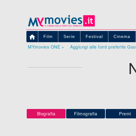

Film
Serie
Festival
Cinema
MYmovies ONE »
Aggiungi alle fonti preferite Go
Biografia
Filmografia
Premi