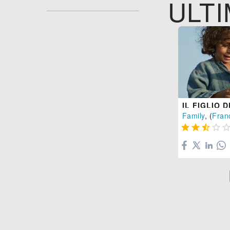
ULTI
IL FIGLIO 
Family
, (
Fran



