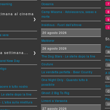
streaming
Oceania
Camp Miasma - Adolescenza, sesso e
timana al cinema
morte
❯
Insidious - Fuori dall'altrove
1
20 agosto 2026
le vere
St
Maldoror
Per
26 agosto 2026
R
a settimana...
❯
The Dog Stars - Le stelle dopo la fine
Rit
Brand New Day
Couture
It
rtigo
La vendetta perfetta - Bear Country
A 0
L
One Night Only - Quando tutto è
possibile
Sm
piacere è tutto nostro
C
Ghost: 2 Big To Rig
 Le stelle dopo la fine
Pa
Limoni a Varsavia
L'alba sulla mietitura
Ir
27 agosto 2026
omsday