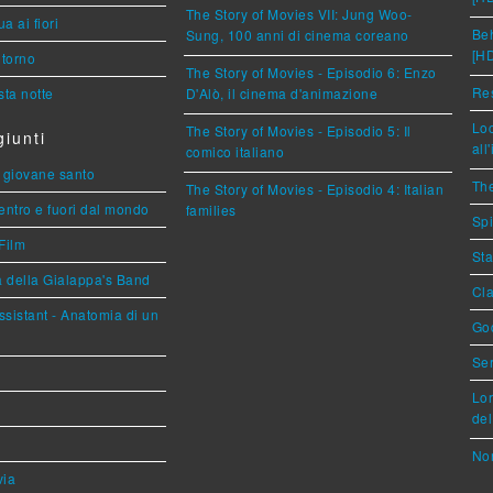
The Story of Movies VII: Jung Woo-
a ai fiori
Beh
Sung, 100 anni di cinema coreano
[H
torno
The Story of Movies - Episodio 6: Enzo
Res
ta notte
D'Alò, il cinema d'animazione
Loc
The Story of Movies - Episodio 5: Il
iunti
all
comico italiano
Il giovane santo
The
The Story of Movies - Episodio 4: Italian
entro e fuori dal mondo
families
Spi
Film
Sta
a della Gialappa's Band
Cla
sistant - Anatomia di un
God
Ser
Lor
del
Nor
via