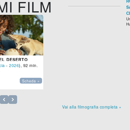
MI FILM
R
S
C
Un
H
DEL DESERTO
cia
-
2026
), 92 min.

Scheda »
Vai alla filmografia completa »