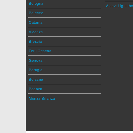
Bologna
Ateez: Light t
Palermo
Catania
Vicenza
Brescia
Forlì Cesena
Genova
Perugia
Bolzano
Padova
Monza Brianza