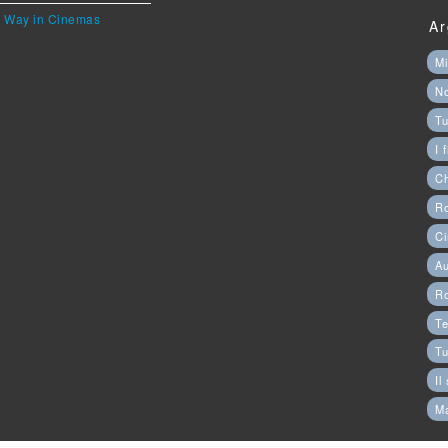
he Way in Cinemas
Ar
Mi
N
Tu
I 
C
Ro
Ci
Au
R
Te
Tu
Il
M