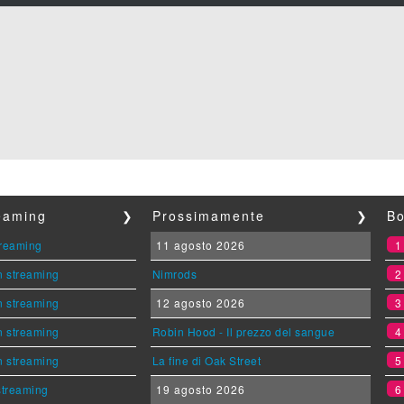
reaming
❯
Prossimamente
❯
Bo
streaming
11 agosto 2026
n streaming
Nimrods
n streaming
12 agosto 2026
n streaming
Robin Hood - Il prezzo del sangue
n streaming
La fine di Oak Street
 streaming
19 agosto 2026