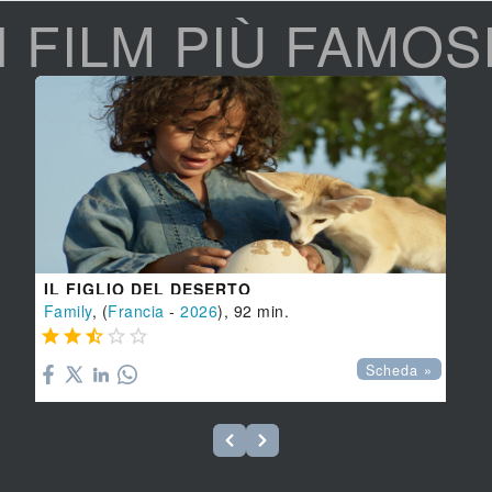
I FILM PIÙ FAMOS
IL FIGLIO DEL DESERTO
Family
, (
Francia
-
2026
), 92 min.





Scheda »