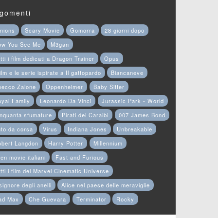
gomenti
nions
Scary Movie
Gomorra
28 giorni dopo
ow You See Me
M3gan
tti i film dedicati a Dragon Trainer
Opus
film e le serie ispirate a Il gattopardo
Biancaneve
hecco Zalone
Oppenheimer
Baby Sitter
yal Family
Leonardo Da Vinci
Jurassic Park - World
nquanta sfumature
Pirati dei Caraibi
007 James Bond
to da corsa
Virus
Indiana Jones
Unbreakable
obert Langdon
Harry Potter
Millennium
en movie italiani
Fast and Furious
tti i film del Marvel Cinematic Universe
 signore degli anelli
Alice nel paese delle meraviglie
ad Max
Che Guevara
Terminator
Rocky