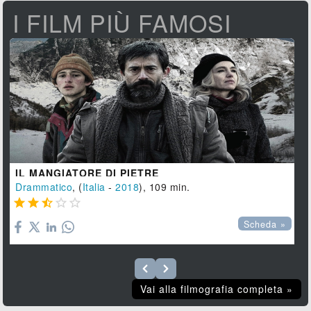
I FILM PIÙ FAMOSI
IL MANGIATORE DI PIETRE
Drammatico
, (
Italia
-
2018
), 109 min.





Scheda »
Vai alla filmografia completa »