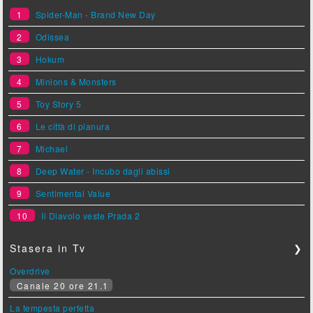
1
Spider-Man - Brand New Day
2
Odissea
3
Hokum
4
Minions & Monsters
5
Toy Story 5
6
Le città di pianura
7
Michael
8
Deep Water - Incubo dagli abissi
9
Sentimental Value
10
Il Diavolo veste Prada 2
Stasera in Tv
❯
Overdrive
Canale 20 ore 21.1
La tempesta perfetta