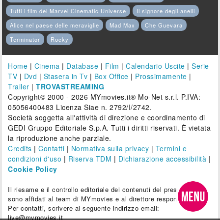
Tutti i film del Marvel Cinematic Universe
Il signore degli anelli
Alice nel paese delle meraviglie
Mad Max
Che Guevara
Terminator
Rocky
Home
|
Cinema
|
Database
|
Film
|
Calendario Uscite
|
Serie
TV
|
Dvd
|
Stasera in Tv
|
Box Office
|
Prossimamente
|
Trailer
|
TROVASTREAMING
Copyright© 2000 - 2026 MYmovies.it® Mo-Net s.r.l. P.IVA:
05056400483 Licenza Siae n. 2792/I/2742.
Società soggetta all'attività di direzione e coordinamento di
GEDI Gruppo Editoriale S.p.A. Tutti i diritti riservati. È vietata
la riproduzione anche parziale.
Credits
|
Contatti
|
Normativa sulla privacy
|
Termini e
condizioni d'uso
|
Riserva TDM
|
Dichiarazione accessibilità
|
Cookie Policy
Il riesame e il controllo editoriale dei contenuti del presente sito
sono affidati al team di MYmovies e al direttore responsabile.
Per contatti, scrivere al seguente indirizzo email:
live@mymovies.it