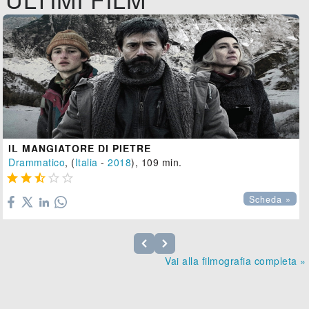
IL MANGIATORE DI PIETRE
Drammatico
, (
Italia
-
2018
), 109 min.





Scheda »
Vai alla filmografia completa »