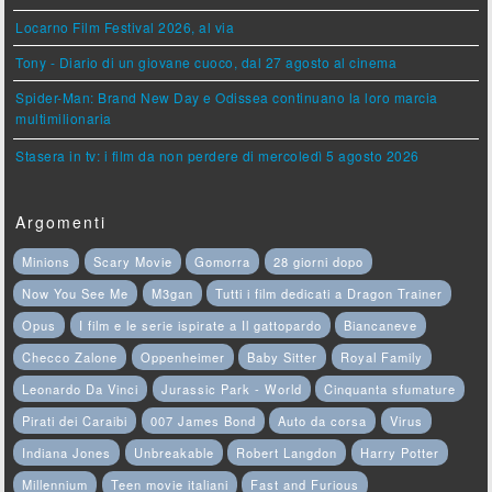
Locarno Film Festival 2026, al via
Tony - Diario di un giovane cuoco, dal 27 agosto al cinema
Spider-Man: Brand New Day e Odissea continuano la loro marcia
multimilionaria
Stasera in tv: i film da non perdere di mercoledì 5 agosto 2026
Argomenti
Minions
Scary Movie
Gomorra
28 giorni dopo
Now You See Me
M3gan
Tutti i film dedicati a Dragon Trainer
Opus
I film e le serie ispirate a Il gattopardo
Biancaneve
Checco Zalone
Oppenheimer
Baby Sitter
Royal Family
Leonardo Da Vinci
Jurassic Park - World
Cinquanta sfumature
Pirati dei Caraibi
007 James Bond
Auto da corsa
Virus
Indiana Jones
Unbreakable
Robert Langdon
Harry Potter
Millennium
Teen movie italiani
Fast and Furious