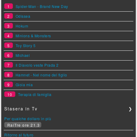
1
Spider-Man - Brand New Day
2
Odissea
3
Hokum
4
Minions & Monsters
5
Toy Story 5
6
Michael
7
Il Diavolo veste Prada 2
8
Hamnet - Nel nome del figlio
9
Gioia mia
10
Terapia di famiglia
Stasera in Tv
❯
Per qualche dollaro in più
RaiTre ore 21.3
Ritorno al futuro