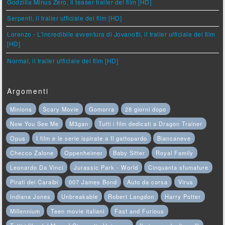
Godzilla Minus Zero, il teaser trailer del film [HD]
Serpenti, il trailer ufficiale del film [HD]
Lorenzo - L'incredibile avventura di Jovanotti, il trailer ufficiale del film
[HD]
Normal, il trailer ufficiale del film [HD]
Argomenti
Minions
Scary Movie
Gomorra
28 giorni dopo
Now You See Me
M3gan
Tutti i film dedicati a Dragon Trainer
Opus
I film e le serie ispirate a Il gattopardo
Biancaneve
Checco Zalone
Oppenheimer
Baby Sitter
Royal Family
Leonardo Da Vinci
Jurassic Park - World
Cinquanta sfumature
Pirati dei Caraibi
007 James Bond
Auto da corsa
Virus
Indiana Jones
Unbreakable
Robert Langdon
Harry Potter
Millennium
Teen movie italiani
Fast and Furious