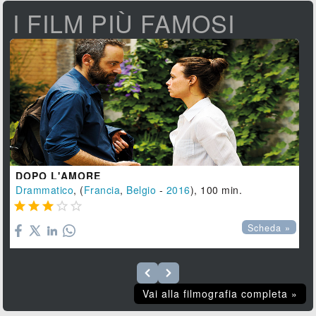
I FILM PIÙ FAMOSI
DOPO L'AMORE
Drammatico
, (
Francia
,
Belgio
-
2016
), 100 min.





Scheda »
Vai alla filmografia completa »