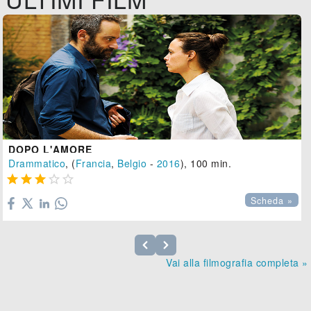
DOPO L'AMORE
Drammatico
, (
Francia
,
Belgio
-
2016
), 100 min.





Scheda »
Vai alla filmografia completa »