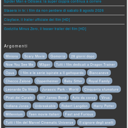
Spider Man e Odissea: la super coppia continua a correre
Stasera in tv: i film da non perdere di sabato 8 agosto 2026
Clayface, il trailer ufficiale del film [HD]
Godzilla Minus Zero, il teaser trailer del film [HD]
Argomenti
Minions
Scary Movie
Gomorra
28 giorni dopo
Now You See Me
M3gan
Tutti i film dedicati a Dragon Trainer
Opus
I film e le serie ispirate a Il gattopardo
Biancaneve
Checco Zalone
Oppenheimer
Baby Sitter
Royal Family
Leonardo Da Vinci
Jurassic Park - World
Cinquanta sfumature
Pirati dei Caraibi
007 James Bond
Auto da corsa
Virus
Indiana Jones
Unbreakable
Robert Langdon
Harry Potter
Millennium
Teen movie italiani
Fast and Furious
Tutti i film del Marvel Cinematic Universe
Il signore degli anelli