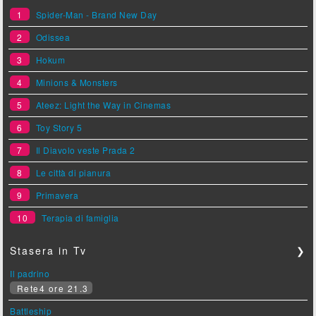
1
Spider-Man - Brand New Day
2
Odissea
3
Hokum
4
Minions & Monsters
5
Ateez: Light the Way in Cinemas
6
Toy Story 5
7
Il Diavolo veste Prada 2
8
Le città di pianura
9
Primavera
10
Terapia di famiglia
Stasera in Tv
❯
Il padrino
Rete4 ore 21.3
Battleship