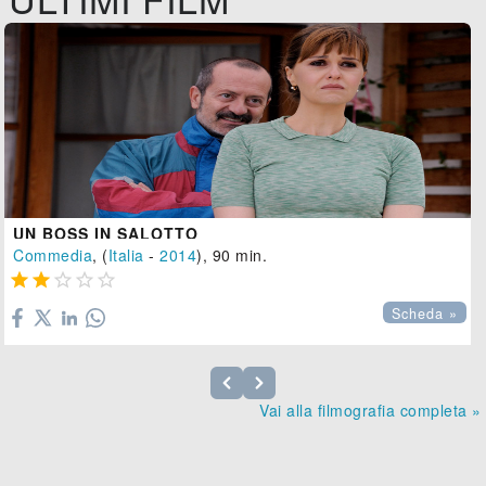
UN BOSS IN SALOTTO
Commedia
, (
Italia
-
2014
), 90 min.





Scheda »
Vai alla filmografia completa »