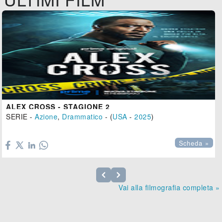
ALEX CROSS - STAGIONE 2
SERIE -
Azione
,
Drammatico
- (
USA
-
2025
)

Scheda »
Vai alla filmografia completa »