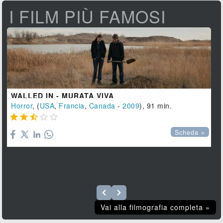
I FILM PIÙ FAMOSI
WALLED IN - MURATA VIVA
Horror
, (
USA
,
Francia
,
Canada
-
2009
), 91 min.





Scheda »
Vai alla filmografia completa »