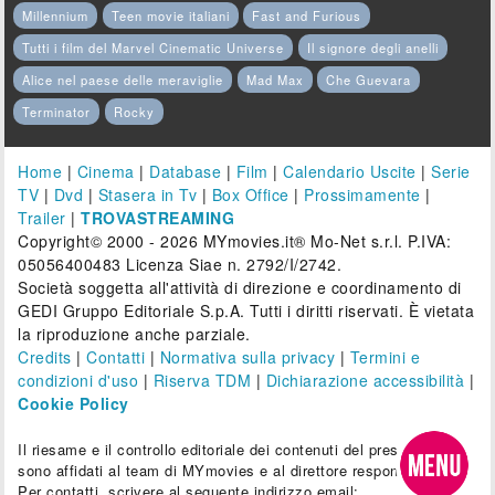
Millennium
Teen movie italiani
Fast and Furious
Tutti i film del Marvel Cinematic Universe
Il signore degli anelli
Alice nel paese delle meraviglie
Mad Max
Che Guevara
Terminator
Rocky
Home
|
Cinema
|
Database
|
Film
|
Calendario Uscite
|
Serie
TV
|
Dvd
|
Stasera in Tv
|
Box Office
|
Prossimamente
|
Trailer
|
TROVASTREAMING
Copyright© 2000 - 2026 MYmovies.it® Mo-Net s.r.l. P.IVA:
05056400483 Licenza Siae n. 2792/I/2742.
Società soggetta all'attività di direzione e coordinamento di
GEDI Gruppo Editoriale S.p.A. Tutti i diritti riservati. È vietata
la riproduzione anche parziale.
Credits
|
Contatti
|
Normativa sulla privacy
|
Termini e
condizioni d'uso
|
Riserva TDM
|
Dichiarazione accessibilità
|
Cookie Policy
Il riesame e il controllo editoriale dei contenuti del presente sito
sono affidati al team di MYmovies e al direttore responsabile.
Per contatti, scrivere al seguente indirizzo email: