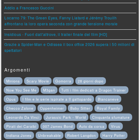
Addio a Francesco Guccini
Locarno 79: The Green Eyes, Fanny Liatard e Jérémy Trouilh
affrontano la loro opera seconda con grande tensione morale
Insidious - Fuori dall'altrove, il trailer finale del film [HD]
Grazie a Spider-Man e Odissea il box office 2026 supera i 50 milioni di
spettatori
Argomenti
Minions
Scary Movie
Gomorra
28 giorni dopo
Now You See Me
M3gan
Tutti i film dedicati a Dragon Trainer
Opus
I film e le serie ispirate a Il gattopardo
Biancaneve
Checco Zalone
Oppenheimer
Baby Sitter
Royal Family
Leonardo Da Vinci
Jurassic Park - World
Cinquanta sfumature
Pirati dei Caraibi
007 James Bond
Auto da corsa
Virus
Indiana Jones
Unbreakable
Robert Langdon
Harry Potter