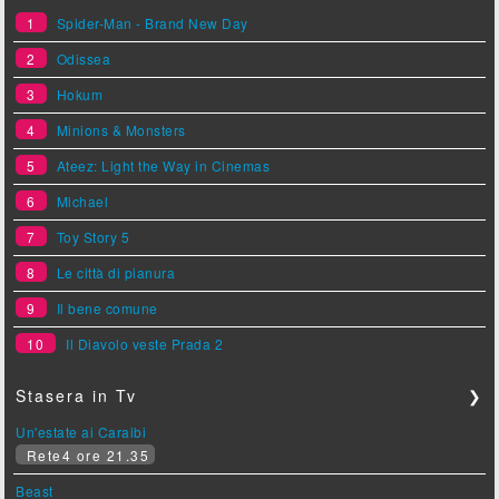
1
Spider-Man - Brand New Day
2
Odissea
3
Hokum
4
Minions & Monsters
5
Ateez: Light the Way in Cinemas
6
Michael
7
Toy Story 5
8
Le città di pianura
9
Il bene comune
10
Il Diavolo veste Prada 2
Stasera in Tv
❯
Un'estate ai Caraibi
Rete4 ore 21.35
Beast