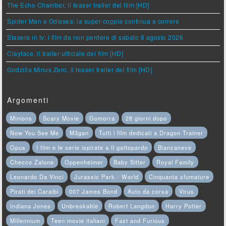
The Echo Chamber, il teaser trailer del film [HD]
Spider Man e Odissea: la super coppia continua a correre
Stasera in tv: i film da non perdere di sabato 8 agosto 2026
Clayface, il trailer ufficiale del film [HD]
Godzilla Minus Zero, il teaser trailer del film [HD]
Argomenti
Minions
Scary Movie
Gomorra
28 giorni dopo
Now You See Me
M3gan
Tutti i film dedicati a Dragon Trainer
Opus
I film e le serie ispirate a Il gattopardo
Biancaneve
Checco Zalone
Oppenheimer
Baby Sitter
Royal Family
Leonardo Da Vinci
Jurassic Park - World
Cinquanta sfumature
Pirati dei Caraibi
007 James Bond
Auto da corsa
Virus
Indiana Jones
Unbreakable
Robert Langdon
Harry Potter
Millennium
Teen movie italiani
Fast and Furious