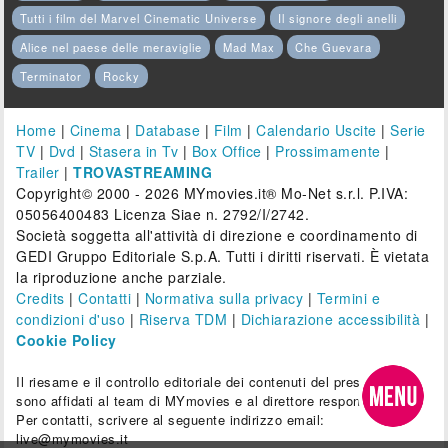
Tutti i film del Marvel Cinematic Universe
Il signore degli anelli
Alice nel paese delle meraviglie
Mad Max
Che Guevara
Terminator
Rocky
Home
|
Cinema
|
Database
|
Film
|
Calendario Uscite
|
Serie
TV
|
Dvd
|
Stasera in Tv
|
Box Office
|
Prossimamente
|
Trailer
|
TROVASTREAMING
Copyright© 2000 - 2026 MYmovies.it® Mo-Net s.r.l. P.IVA:
05056400483 Licenza Siae n. 2792/I/2742.
Società soggetta all'attività di direzione e coordinamento di
GEDI Gruppo Editoriale S.p.A. Tutti i diritti riservati. È vietata
la riproduzione anche parziale.
Credits
|
Contatti
|
Normativa sulla privacy
|
Termini e
condizioni d'uso
|
Riserva TDM
|
Dichiarazione accessibilità
|
Cookie Policy
Il riesame e il controllo editoriale dei contenuti del presente sito
sono affidati al team di MYmovies e al direttore responsabile.
Per contatti, scrivere al seguente indirizzo email:
live@mymovies.it