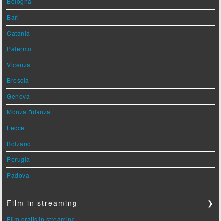
Bologna
Bari
Catania
Palermo
Vicenza
Brescia
Genova
Monza Brianza
Lecce
Bolzano
Perugia
Padova
Film in streaming
❯
Film gratis in streaming