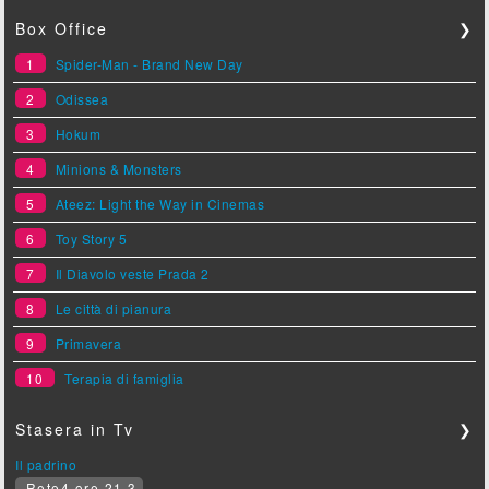
Box Office
❯
1
Spider-Man - Brand New Day
2
Odissea
3
Hokum
4
Minions & Monsters
5
Ateez: Light the Way in Cinemas
6
Toy Story 5
7
Il Diavolo veste Prada 2
8
Le città di pianura
9
Primavera
10
Terapia di famiglia
Stasera in Tv
❯
Il padrino
Rete4 ore 21.3