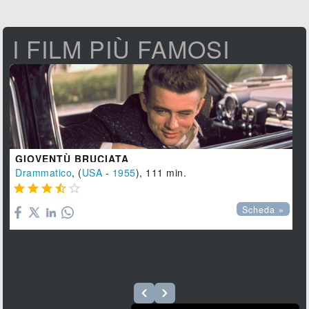
I FILM PIÙ FAMOSI
GIOVENTÙ BRUCIATA
Drammatico
, (
USA
-
1955
), 111 min.





Scheda »