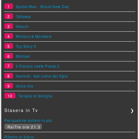
1
Spider-Man - Brand New Day
2
Odissea
3
Hokum
4
Minions & Monsters
5
Toy Story 5
6
Michael
7
Il Diavolo veste Prada 2
8
Hamnet - Nel nome del figlio
9
Gioia mia
10
Terapia di famiglia
Stasera in Tv
❯
Per qualche dollaro in più
RaiTre ore 21.3
Ritorno al futuro