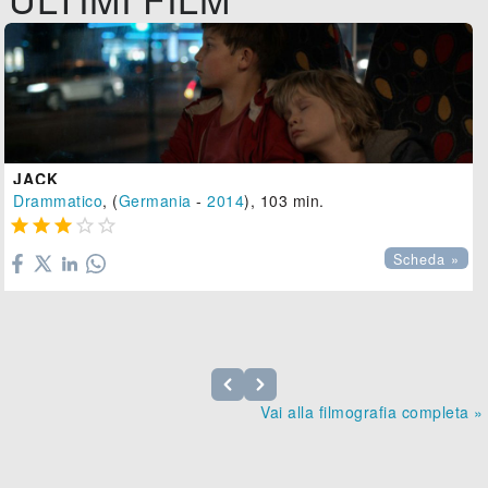
JACK
Drammatico
, (
Germania
-
2014
), 103 min.





Scheda »
Vai alla filmografia completa »