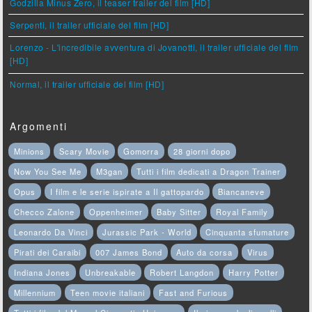
Godzilla Minus Zero, il teaser trailer del film [HD]
Serpenti, il trailer ufficiale del film [HD]
Lorenzo - L'incredibile avventura di Jovanotti, il trailer ufficiale del film
[HD]
Normal, il trailer ufficiale del film [HD]
Argomenti
Minions
Scary Movie
Gomorra
28 giorni dopo
Now You See Me
M3gan
Tutti i film dedicati a Dragon Trainer
Opus
I film e le serie ispirate a Il gattopardo
Biancaneve
Checco Zalone
Oppenheimer
Baby Sitter
Royal Family
Leonardo Da Vinci
Jurassic Park - World
Cinquanta sfumature
Pirati dei Caraibi
007 James Bond
Auto da corsa
Virus
Indiana Jones
Unbreakable
Robert Langdon
Harry Potter
Millennium
Teen movie italiani
Fast and Furious