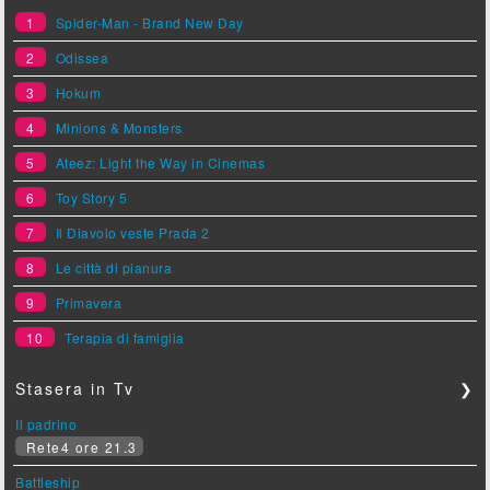
1
Spider-Man - Brand New Day
2
Odissea
3
Hokum
4
Minions & Monsters
5
Ateez: Light the Way in Cinemas
6
Toy Story 5
7
Il Diavolo veste Prada 2
8
Le città di pianura
9
Primavera
10
Terapia di famiglia
Stasera in Tv
❯
Il padrino
Rete4 ore 21.3
Battleship