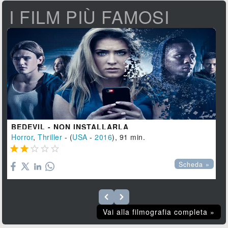
I FILM PIÙ FAMOSI
BEDEVIL - NON INSTALLARLA
Horror
,
Thriller
- (
USA
-
2016
), 91 min.





Scheda »
Vai alla filmografia completa »