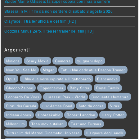
Spider Man e Odissea: la super coppia continua a correre
Stasera in tv: i film da non perdere di sabato 8 agosto 2026
Clayface, il trailer ufficiale del film [HD]
Godzilla Minus Zero, il teaser trailer del film [HD]
Argomenti
Minions
Scary Movie
Gomorra
28 giorni dopo
Now You See Me
M3gan
Tutti i film dedicati a Dragon Trainer
Opus
I film e le serie ispirate a Il gattopardo
Biancaneve
Checco Zalone
Oppenheimer
Baby Sitter
Royal Family
Leonardo Da Vinci
Jurassic Park - World
Cinquanta sfumature
Pirati dei Caraibi
007 James Bond
Auto da corsa
Virus
Indiana Jones
Unbreakable
Robert Langdon
Harry Potter
Millennium
Teen movie italiani
Fast and Furious
Tutti i film del Marvel Cinematic Universe
Il signore degli anelli