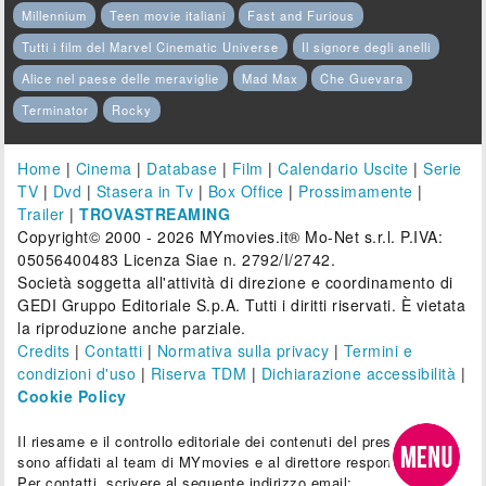
Millennium
Teen movie italiani
Fast and Furious
Tutti i film del Marvel Cinematic Universe
Il signore degli anelli
Alice nel paese delle meraviglie
Mad Max
Che Guevara
Terminator
Rocky
Home
|
Cinema
|
Database
|
Film
|
Calendario Uscite
|
Serie
TV
|
Dvd
|
Stasera in Tv
|
Box Office
|
Prossimamente
|
Trailer
|
TROVASTREAMING
Copyright© 2000 - 2026 MYmovies.it® Mo-Net s.r.l. P.IVA:
05056400483 Licenza Siae n. 2792/I/2742.
Società soggetta all'attività di direzione e coordinamento di
GEDI Gruppo Editoriale S.p.A. Tutti i diritti riservati. È vietata
la riproduzione anche parziale.
Credits
|
Contatti
|
Normativa sulla privacy
|
Termini e
condizioni d'uso
|
Riserva TDM
|
Dichiarazione accessibilità
|
Cookie Policy
Il riesame e il controllo editoriale dei contenuti del presente sito
sono affidati al team di MYmovies e al direttore responsabile.
Per contatti, scrivere al seguente indirizzo email: