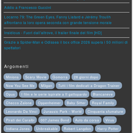
Addio a Francesco Guccini
Locarno 79: The Green Eyes, Fanny Liatard e Jérémy Trouilh
affrontano la loro opera seconda con grande tensione morale
Insidious - Fuori dall'altrove, il trailer finale del film [HD]
Grazie a Spider-Man e Odissea il box office 2026 supera i 50 milioni di
spettatori
Argomenti
Minions
Scary Movie
Gomorra
28 giorni dopo
Now You See Me
M3gan
Tutti i film dedicati a Dragon Trainer
Opus
I film e le serie ispirate a Il gattopardo
Biancaneve
Checco Zalone
Oppenheimer
Baby Sitter
Royal Family
Leonardo Da Vinci
Jurassic Park - World
Cinquanta sfumature
Pirati dei Caraibi
007 James Bond
Auto da corsa
Virus
Indiana Jones
Unbreakable
Robert Langdon
Harry Potter