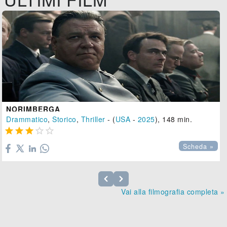
NORIMBERGA
Drammatico
,
Storico
,
Thriller
- (
USA
-
2025
), 148 min.





Scheda »
Vai alla filmografia completa »