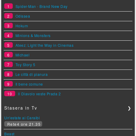
1
Spider-Man - Brand New Day
2
Odissea
3
Hokum
4
Minions & Monsters
5
Ateez: Light the Way in Cinemas
6
Michael
7
Toy Story 5
8
Le città di pianura
9
Il bene comune
10
Il Diavolo veste Prada 2
Stasera in Tv
❯
Un'estate ai Caraibi
Rete4 ore 21.35
Beast