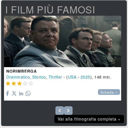
I FILM PIÙ FAMOSI
NORIMBERGA
Drammatico
,
Storico
,
Thriller
- (
USA
-
2025
), 148 min.





Scheda »
Vai alla filmografia completa »