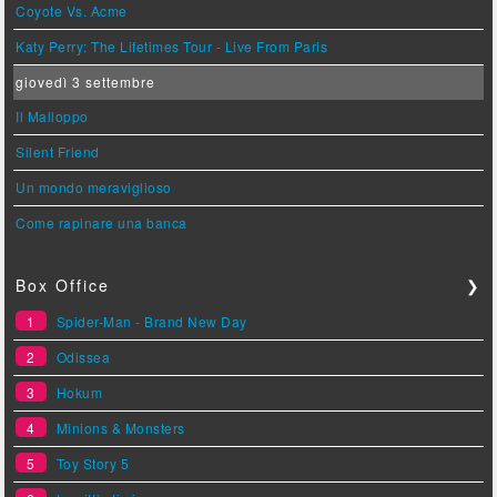
Coyote Vs. Acme
Katy Perry: The Lifetimes Tour - Live From Paris
giovedì 3 settembre
Il Malloppo
Silent Friend
Un mondo meraviglioso
Come rapinare una banca
Box Office
❯
1
Spider-Man - Brand New Day
2
Odissea
3
Hokum
4
Minions & Monsters
5
Toy Story 5