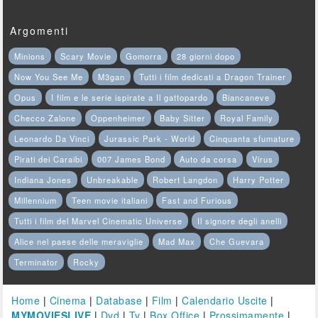
Argomenti
Minions
Scary Movie
Gomorra
28 giorni dopo
Now You See Me
M3gan
Tutti i film dedicati a Dragon Trainer
Opus
I film e le serie ispirate a Il gattopardo
Biancaneve
Checco Zalone
Oppenheimer
Baby Sitter
Royal Family
Leonardo Da Vinci
Jurassic Park - World
Cinquanta sfumature
Pirati dei Caraibi
007 James Bond
Auto da corsa
Virus
Indiana Jones
Unbreakable
Robert Langdon
Harry Potter
Millennium
Teen movie italiani
Fast and Furious
Tutti i film del Marvel Cinematic Universe
Il signore degli anelli
Alice nel paese delle meraviglie
Mad Max
Che Guevara
Terminator
Rocky
Home
|
Cinema
|
Database
|
Film
|
Calendario Uscite
|
MYMOVIESLIVE
|
Dvd
|
Tv
|
Box Office
|
Prossimamente
|