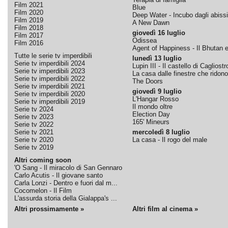
Film 2021
Blue
Film 2020
Deep Water - Incubo dagli abissi
Film 2019
A New Dawn
Film 2018
giovedì 16 luglio
Film 2017
Odissea
Film 2016
Agent of Happiness - Il Bhutan e 
Tutte le serie tv imperdibili
lunedì 13 luglio
Serie tv imperdibili 2024
Lupin III - Il castello di Cagliostr
Serie tv imperdibili 2023
La casa dalle finestre che ridono
Serie tv imperdibili 2022
The Doors
Serie tv imperdibili 2021
giovedì 9 luglio
Serie tv imperdibili 2020
L'Hangar Rosso
Serie tv imperdibili 2019
Il mondo oltre
Serie tv 2024
Election Day
Serie tv 2023
165' Mineurs
Serie tv 2022
Serie tv 2021
mercoledì 8 luglio
Serie tv 2020
La casa - Il rogo del male
Serie tv 2019
Altri coming soon
'O Sang - Il miracolo di San Gennaro
Carlo Acutis - Il giovane santo
Carla Lonzi - Dentro e fuori dal m...
Cocomelon - Il Film
L'assurda storia della Gialappa's ...
Altri prossimamente »
Altri film al cinema »