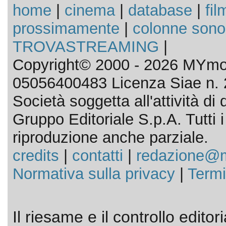
home
|
cinema
|
database
|
fil
prossimamente
|
colonne sono
TROVASTREAMING
|
Copyright© 2000 - 2026 MYmov
05056400483 Licenza Siae n. 
Società soggetta all'attività d
Gruppo Editoriale S.p.A. Tutti i d
riproduzione anche parziale.
credits
|
contatti
|
redazione@m
Normativa sulla privacy
|
Termi
Il riesame e il controllo editor