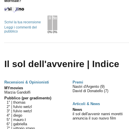
Morreale?
Sì
No
Scrivi la tua recensione
Leggi i commenti del
pubblico
0%
0%
Il sol dell'avvenire | Indice
Recensioni & Opinionisti
Premi
Nastri d'Argento
(9)
MYmovies
David di Donatello
(7)
Marzia Gandolfi
Pubblico (per gradimento)
1° |
thomas
Articoli & News
2° |
fulvio wetzl
News
3° |
fulvio wetzl
il sol dell'avvenir nanni moretti
4° |
diego
annuncia il suo nuovo film
5° |
mauro.t
6° |
gabriella
7° |
vittorio stano