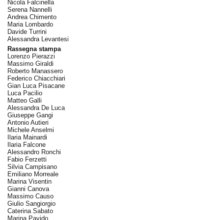
Nicola Falcinella
Serena Nannelli
Andrea Chimento
Maria Lombardo
Davide Turrini
Alessandra Levantesi
Rassegna stampa
Lorenzo Pierazzi
Massimo Giraldi
Roberto Manassero
Federico Chiacchiari
Gian Luca Pisacane
Luca Pacilio
Matteo Galli
Alessandra De Luca
Giuseppe Gangi
Antonio Autieri
Michele Anselmi
Ilaria Mainardi
Ilaria Falcone
Alessandro Ronchi
Fabio Ferzetti
Silvia Campisano
Emiliano Morreale
Marina Visentin
Gianni Canova
Massimo Causo
Giulio Sangiorgio
Caterina Sabato
Marina Pavido