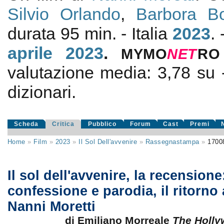
Silvio Orlando
,
Barbora B
durata 95 min. - Italia
2023
.
aprile 2023
.
MYMO
NE
T
RO
valutazione media:
3,78
su
dizionari.
Scheda
Critica
Pubblico
Forum
Cast
Premi
Home
»
Film
»
2023
»
Il Sol Dell'avvenire
»
Rassegnastampa
»
1700
Il sol dell'avvenire, la recensione:
confessione e parodia, il ritorno 
Nanni Moretti
di Emiliano Morreale
The Holl