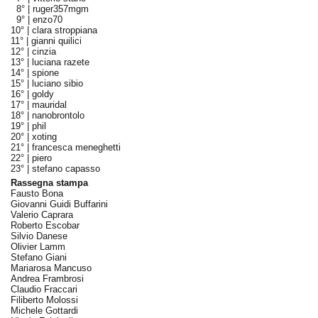
8° |
ruger357mgm
9° |
enzo70
10° |
clara stroppiana
11° |
gianni quilici
12° |
cinzia
13° |
luciana razete
14° |
spione
15° |
luciano sibio
16° |
goldy
17° |
mauridal
18° |
nanobrontolo
19° |
phil
20° |
xoting
21° |
francesca meneghetti
22° |
piero
23° |
stefano capasso
Rassegna stampa
Fausto Bona
Giovanni Guidi Buffarini
Valerio Caprara
Roberto Escobar
Silvio Danese
Olivier Lamm
Stefano Giani
Mariarosa Mancuso
Andrea Frambrosi
Claudio Fraccari
Filiberto Molossi
Michele Gottardi