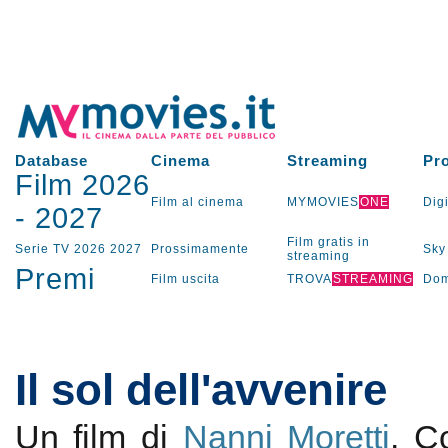
Database
Cinema
Streaming
Pr
Film 2026
Film al cinema
MYMOVIES
ONE
Digi
-
2027
Film gratis in
Serie TV
2026
2027
Prossimamente
Sky
streaming
Premi
Film uscita
TROVA
STREAMING
Dom
Il sol dell'avvenire
Un film di
Nanni Moretti
. 