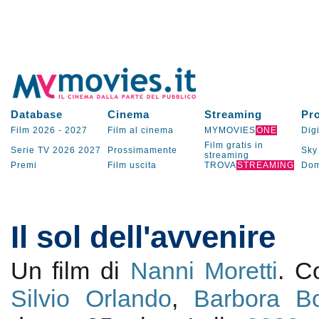
Database
Cinema
Streaming
Pr
Film 2026
-
2027
Film al cinema
MYMOVIES
ONE
Digi
Film gratis in
Serie TV
2026
2027
Prossimamente
Sky
streaming
Premi
Film uscita
TROVA
STREAMING
Dom
Il sol dell'avvenire
Un film di
Nanni Moretti
. 
Silvio Orlando
,
Barbora B