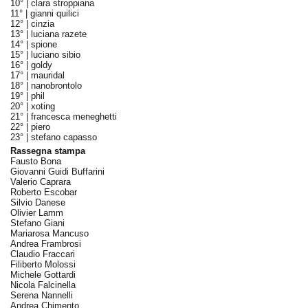
10° |
clara stroppiana
11° |
gianni quilici
12° |
cinzia
13° |
luciana razete
14° |
spione
15° |
luciano sibio
16° |
goldy
17° |
mauridal
18° |
nanobrontolo
19° |
phil
20° |
xoting
21° |
francesca meneghetti
22° |
piero
23° |
stefano capasso
Rassegna stampa
Fausto Bona
Giovanni Guidi Buffarini
Valerio Caprara
Roberto Escobar
Silvio Danese
Olivier Lamm
Stefano Giani
Mariarosa Mancuso
Andrea Frambrosi
Claudio Fraccari
Filiberto Molossi
Michele Gottardi
Nicola Falcinella
Serena Nannelli
Andrea Chimento