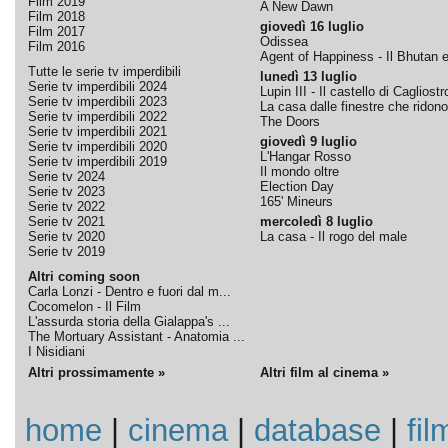
Film 2019
A New Dawn
Film 2018
giovedì 16 luglio
Film 2017
Odissea
Film 2016
Agent of Happiness - Il Bhutan e 
Tutte le serie tv imperdibili
lunedì 13 luglio
Serie tv imperdibili 2024
Lupin III - Il castello di Cagliostr
Serie tv imperdibili 2023
La casa dalle finestre che ridono
Serie tv imperdibili 2022
The Doors
Serie tv imperdibili 2021
giovedì 9 luglio
Serie tv imperdibili 2020
L'Hangar Rosso
Serie tv imperdibili 2019
Il mondo oltre
Serie tv 2024
Election Day
Serie tv 2023
165' Mineurs
Serie tv 2022
Serie tv 2021
mercoledì 8 luglio
Serie tv 2020
La casa - Il rogo del male
Serie tv 2019
Altri coming soon
Carla Lonzi - Dentro e fuori dal m...
Cocomelon - Il Film
L'assurda storia della Gialappa's ...
The Mortuary Assistant - Anatomia ...
I Nisidiani
Altri prossimamente »
Altri film al cinema »
home
|
cinema
|
database
|
fil