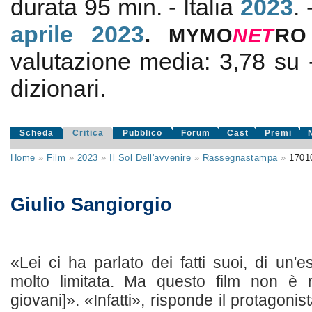
durata 95 min. - Italia
2023
.
aprile 2023
.
MYMO
NE
T
RO
valutazione media:
3,78
su
dizionari.
Scheda
Critica
Pubblico
Forum
Cast
Premi
Home
»
Film
»
2023
»
Il Sol Dell'avvenire
»
Rassegnastampa
»
1701
Giulio Sangiorgio
«Lei ci ha parlato dei fatti suoi, di un'
molto limitata. Ma questo film non è r
giovani]». «Infatti», risponde il protagonis