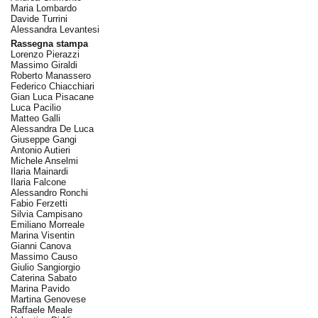
Maria Lombardo
Davide Turrini
Alessandra Levantesi
Rassegna stampa
Lorenzo Pierazzi
Massimo Giraldi
Roberto Manassero
Federico Chiacchiari
Gian Luca Pisacane
Luca Pacilio
Matteo Galli
Alessandra De Luca
Giuseppe Gangi
Antonio Autieri
Michele Anselmi
Ilaria Mainardi
Ilaria Falcone
Alessandro Ronchi
Fabio Ferzetti
Silvia Campisano
Emiliano Morreale
Marina Visentin
Gianni Canova
Massimo Causo
Giulio Sangiorgio
Caterina Sabato
Marina Pavido
Martina Genovese
Raffaele Meale