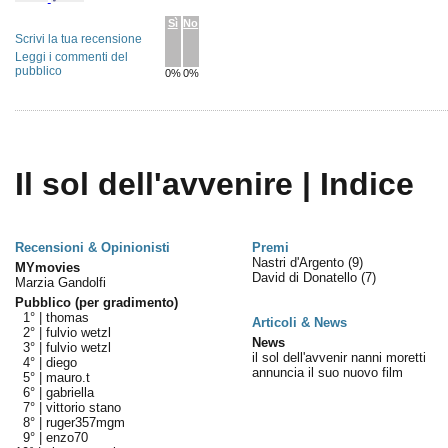
Sì
No
Scrivi la tua recensione
Leggi i commenti del
pubblico
0%
0%
Il sol dell'avvenire | Indice
Recensioni & Opinionisti
Premi
Nastri d'Argento
(9)
MYmovies
David di Donatello
(7)
Marzia Gandolfi
Pubblico (per gradimento)
1° |
thomas
Articoli & News
2° |
fulvio wetzl
News
3° |
fulvio wetzl
il sol dell'avvenir nanni moretti
4° |
diego
annuncia il suo nuovo film
5° |
mauro.t
6° |
gabriella
7° |
vittorio stano
8° |
ruger357mgm
9° |
enzo70