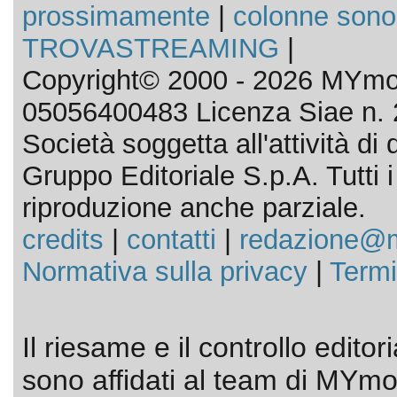
prossimamente
|
colonne sono
TROVASTREAMING
|
Copyright© 2000 - 2026 MYmov
05056400483 Licenza Siae n. 
Società soggetta all'attività d
Gruppo Editoriale S.p.A. Tutti i d
riproduzione anche parziale.
credits
|
contatti
|
redazione@m
Normativa sulla privacy
|
Termi
Il riesame e il controllo editor
sono affidati al team di MYmov