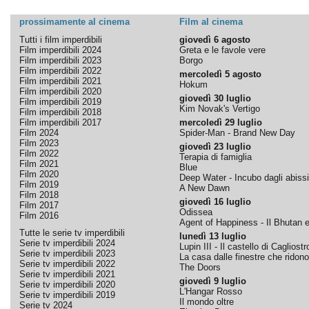
prossimamente al cinema
Film al cinema
Tutti i film imperdibili
giovedì 6 agosto
Film imperdibili 2024
Greta e le favole vere
Film imperdibili 2023
Borgo
Film imperdibili 2022
mercoledì 5 agosto
Film imperdibili 2021
Hokum
Film imperdibili 2020
giovedì 30 luglio
Film imperdibili 2019
Kim Novak's Vertigo
Film imperdibili 2018
Film imperdibili 2017
mercoledì 29 luglio
Film 2024
Spider-Man - Brand New Day
Film 2023
giovedì 23 luglio
Film 2022
Terapia di famiglia
Film 2021
Blue
Film 2020
Deep Water - Incubo dagli abissi
Film 2019
A New Dawn
Film 2018
giovedì 16 luglio
Film 2017
Odissea
Film 2016
Agent of Happiness - Il Bhutan e 
Tutte le serie tv imperdibili
lunedì 13 luglio
Serie tv imperdibili 2024
Lupin III - Il castello di Cagliostr
Serie tv imperdibili 2023
La casa dalle finestre che ridono
Serie tv imperdibili 2022
The Doors
Serie tv imperdibili 2021
giovedì 9 luglio
Serie tv imperdibili 2020
L'Hangar Rosso
Serie tv imperdibili 2019
Il mondo oltre
Serie tv 2024