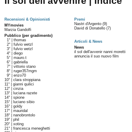
Il sol dell'avvenire | Indice
Recensioni & Opinionisti
Premi
Nastri d'Argento
(9)
MYmovies
David di Donatello
(7)
Marzia Gandolfi
Pubblico (per gradimento)
1° |
thomas
Articoli & News
2° |
fulvio wetzl
News
3° |
fulvio wetzl
il sol dell'avvenir nanni moretti
4° |
diego
annuncia il suo nuovo film
5° |
mauro.t
6° |
gabriella
7° |
vittorio stano
8° |
ruger357mgm
9° |
enzo70
10° |
clara stroppiana
11° |
gianni quilici
12° |
cinzia
13° |
luciana razete
14° |
spione
15° |
luciano sibio
16° |
goldy
17° |
mauridal
18° |
nanobrontolo
19° |
phil
20° |
xoting
21° |
francesca meneghetti