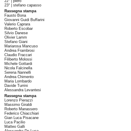
22° |
piero
23° |
stefano capasso
Rassegna stampa
Fausto Bona
Giovanni Guidi Buffarini
Valerio Caprara
Roberto Escobar
Silvio Danese
Olivier Lamm
Stefano Giani
Mariarosa Mancuso
Andrea Frambrosi
Claudio Fraccari
Filiberto Molossi
Michele Gottardi
Nicola Falcinella
Serena Nannelli
Andrea Chimento
Maria Lombardo
Davide Turrini
Alessandra Levantesi
Rassegna stampa
Lorenzo Pierazzi
Massimo Giraldi
Roberto Manassero
Federico Chiacchiari
Gian Luca Pisacane
Luca Pacilio
Matteo Galli
Alessandra De Luca