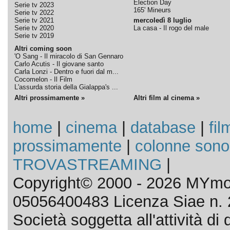
Election Day
Serie tv 2023
165' Mineurs
Serie tv 2022
Serie tv 2021
mercoledì 8 luglio
Serie tv 2020
La casa - Il rogo del male
Serie tv 2019
Altri coming soon
'O Sang - Il miracolo di San Gennaro
Carlo Acutis - Il giovane santo
Carla Lonzi - Dentro e fuori dal m...
Cocomelon - Il Film
L'assurda storia della Gialappa's ...
Altri prossimamente »
Altri film al cinema »
home
|
cinema
|
database
|
fil
prossimamente
|
colonne sono
TROVASTREAMING
|
Copyright© 2000 - 2026 MYmov
05056400483 Licenza Siae n. 
Società soggetta all'attività d