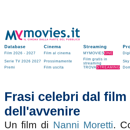
Database
Cinema
Streaming
Pr
Film 2026
-
2027
Film al cinema
MYMOVIES
ONE
Digi
Film gratis in
Serie TV
2026
2027
Prossimamente
Sky
streaming
Premi
Film uscita
TROVA
STREAMING
Dom
Frasi celebri dal film 
dell'avvenire
Un film di
Nanni Moretti
. 