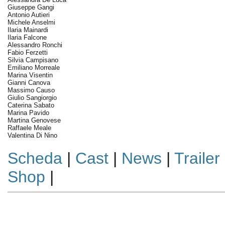
Giuseppe Gangi
Antonio Autieri
Michele Anselmi
Ilaria Mainardi
Ilaria Falcone
Alessandro Ronchi
Fabio Ferzetti
Silvia Campisano
Emiliano Morreale
Marina Visentin
Gianni Canova
Massimo Causo
Giulio Sangiorgio
Caterina Sabato
Marina Pavido
Martina Genovese
Raffaele Meale
Valentina Di Nino
Scheda
|
Cast
|
News
|
Trailer
Shop
|