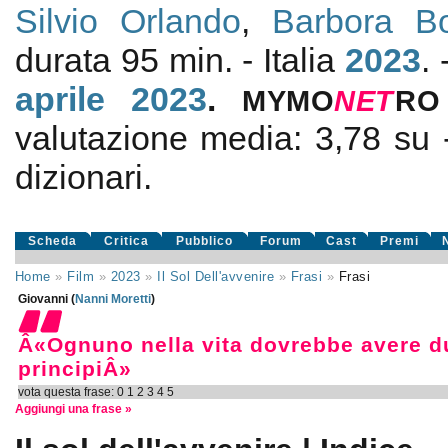
Silvio Orlando
,
Barbora B
durata 95 min. - Italia
2023
.
aprile 2023
.
MYMO
NE
T
RO
valutazione media:
3,78
su
dizionari.
Scheda
Critica
Pubblico
Forum
Cast
Premi
Home
»
Film
»
2023
»
Il Sol Dell'avvenire
»
Frasi
»
Frasi
Giovanni (
Nanni Moretti
)
Â«Ognuno nella vita dovrebbe avere du
principiÂ»
vota questa frase:
0
1
2
3
4
5
Aggiungi una frase »