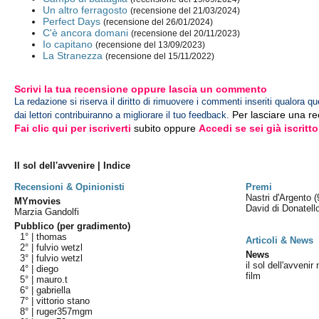
Un altro ferragosto
(recensione del 21/03/2024)
Perfect Days
(recensione del 26/01/2024)
C'è ancora domani
(recensione del 20/11/2023)
Io capitano
(recensione del 13/09/2023)
La Stranezza
(recensione del 15/11/2022)
Scrivi la tua recensione oppure lascia un commento
La redazione si riserva il diritto di rimuovere i commenti inseriti qualora qu
Per lasciare una r
dai lettori contribuiranno a migliorare il tuo feedback.
Fai clic qui per iscriverti
subito oppure
Accedi se sei già iscritto
Il sol dell'avvenire | Indice
Recensioni & Opinionisti
Premi
Nastri d'Argento
(
MYmovies
David di Donatel
Marzia Gandolfi
Pubblico (per gradimento)
1° |
thomas
Articoli & News
2° |
fulvio wetzl
News
3° |
fulvio wetzl
il sol dell'avveni
4° |
diego
film
5° |
mauro.t
6° |
gabriella
7° |
vittorio stano
8° |
ruger357mgm