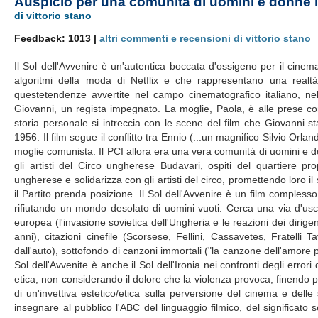
Auspicio per una comunità di uomini e donne l
di vittorio stano
Feedback: 1013 |
altri commenti e recensioni di vittorio stano
Il Sol dell'Avvenire è un'autentica boccata d'ossigeno per il cinema
algoritmi della moda di Netflix e che rappresentano una realtà 
questetendenze avvertite nel campo cinematografico italiano, nel 
Giovanni, un regista impegnato. La moglie, Paola, è alle prese co
storia personale si intreccia con le scene del film che Giovanni 
1956. Il film segue il conflitto tra Ennio (...un magnifico Silvio Orl
moglie comunista. Il PCI allora era una vera comunità di uomini e donn
gli artisti del Circo ungherese Budavari, ospiti del quartiere pr
ungherese e solidarizza con gli artisti del circo, promettendo loro 
il Partito prenda posizione. Il Sol dell'Avvenire è un film complesso
rifiutando un mondo desolato di uomini vuoti. Cerca una via d'uscit
europea (l'invasione sovietica dell'Ungheria e le reazioni dei dirigen
anni), citazioni cinefile (Scorsese, Fellini, Cassavetes, Fratelli T
dall'auto), sottofondo di canzoni immortali ("la canzone dell'amore p
Sol dell'Avvenite è anche il Sol dell'Ironia nei confronti degli err
etica, non considerando il dolore che la violenza provoca, finendo 
di un'invettiva estetico/etica sulla perversione del cinema e delle 
insegnare al pubblico l'ABC del linguaggio filmico, del significato 