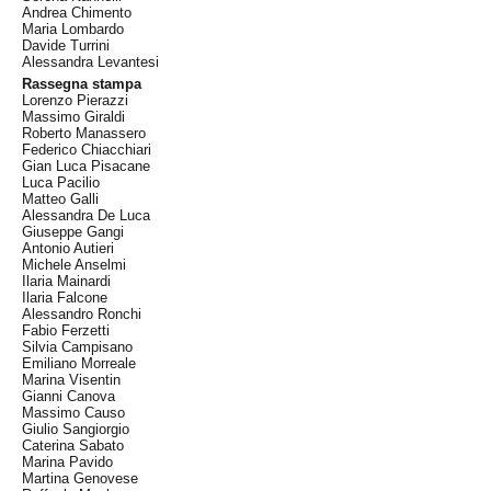
Andrea Chimento
Maria Lombardo
Davide Turrini
Alessandra Levantesi
Rassegna stampa
Lorenzo Pierazzi
Massimo Giraldi
Roberto Manassero
Federico Chiacchiari
Gian Luca Pisacane
Luca Pacilio
Matteo Galli
Alessandra De Luca
Giuseppe Gangi
Antonio Autieri
Michele Anselmi
Ilaria Mainardi
Ilaria Falcone
Alessandro Ronchi
Fabio Ferzetti
Silvia Campisano
Emiliano Morreale
Marina Visentin
Gianni Canova
Massimo Causo
Giulio Sangiorgio
Caterina Sabato
Marina Pavido
Martina Genovese