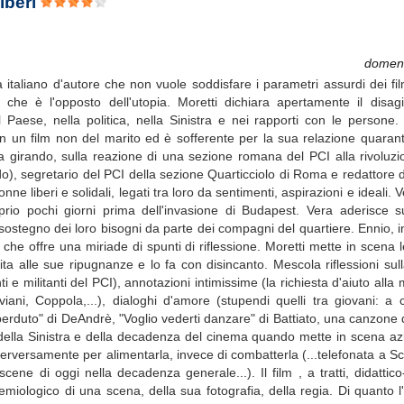
iberi
domen
 italiano d'autore che non vuole soddisfare i parametri assurdi dei film
che è l'opposto dell'utopia. Moretti dichiara apertamente il disagi
Paese, nella politica, nella Sinistra e nei rapporti con le persone. 
n un film non del marito ed è sofferente per la sua relazione quarant
sta girando, sulla reazione di una sezione romana del PCI alla rivolu
ando), segretario del PCI della sezione Quarticciolo di Roma e redattore d
e liberi e solidali, legati tra loro da sentimenti, aspirazioni e ideali. 
oprio pochi giorni prima dell'invasione di Budapest. Vera aderisce su
il sostegno dei loro bisogni da parte dei compagni del quartiere. Ennio, 
 che offre una miriade di spunti di riflessione. Moretti mette in scena l
a alle sue ripugnanze e lo fa con disincanto. Mescola riflessioni sulla
ti e militanti del PCI), annotazioni intimissime (la richiesta d'aiuto al
aviani, Coppola,...), dialoghi d'amore (stupendi quelli tra giovani: a 
erduto" di DeAndrè, "Voglio vederti danzare" di Battiato, una canzone di 
ori della Sinistra e della decadenza del cinema quando mette in scena az
perversamente per alimentarla, invece di combatterla (...telefonata a 
scene di oggi nella decadenza generale...). Il film , a tratti, didatti
semiologico di una scena, della sua fotografia, della regia. Di quanto l