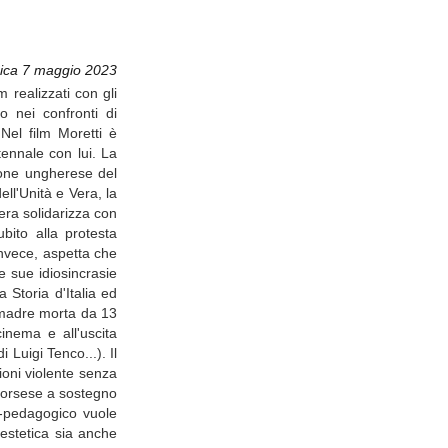
ica 7 maggio 2023
 realizzati con gli
o nei confronti di
Nel film Moretti è
ennale con lui. La
zione ungherese del
ell'Unità e Vera, la
Vera solidarizza con
bito alla protesta
invece, aspetta che
e sue idiosincrasie
 Storia d'Italia ed
la madre morta da 13
cinema e all'uscita
Luigi Tenco...). Il
ioni violente senza
Scorsese a sostegno
co-pedagogico vuole
'estetica sia anche