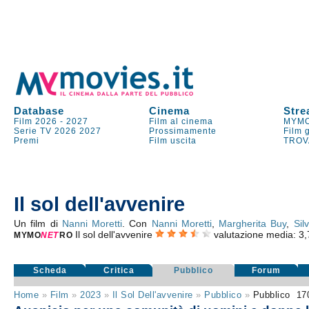
Database
Cinema
Stre
Film 2026
-
2027
Film al cinema
MYMO
Serie TV
2026
2027
Prossimamente
Film 
Premi
Film uscita
TROV
Il sol dell'avvenire
Un film di
Nanni Moretti
. Con
Nanni Moretti
,
Margherita Buy
,
Sil
Il sol dell'avvenire
valutazione media:
3,
MYMO
NE
T
RO
Scheda
Critica
Pubblico
Forum
Home
»
Film
»
2023
»
Il Sol Dell'avvenire
»
Pubblico
»
Pubblico
17