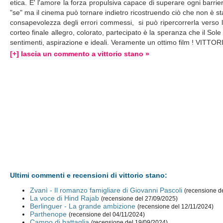
etica. E' l'amore la forza propulsiva capace di superare ogni barriera
"se" ma il cinema può tornare indietro ricostruendo ciò che non è st
consapevolezza degli errori commessi, si può ripercorrerla verso la m
corteo finale allegro, colorato, partecipato è la speranza che il Sole 
sentimenti, aspirazione e ideali. Veramente un ottimo film ! VITT
[+] lascia un commento a vittorio stano »
Ultimi commenti e recensioni di vittorio stano:
Zvanì - Il romanzo famigliare di Giovanni Pascoli
(recensione d
La voce di Hind Rajab
(recensione del 27/09/2025)
Berlinguer - La grande ambizione
(recensione del 12/11/2024)
Parthenope
(recensione del 04/11/2024)
Campo di battaglia
(recensione del 19/09/2024)