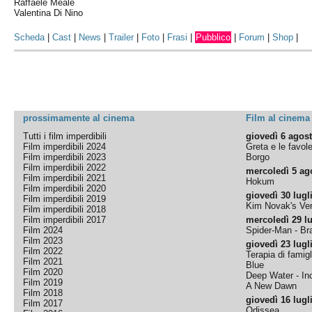
Raffaele Meale
Valentina Di Nino
Scheda
|
Cast
|
News
|
Trailer
|
Foto
|
Frasi
|
Pubblico
|
Forum
|
Shop
|
prossimamente al cinema
Film al cinema
Tutti i film imperdibili
giovedì 6 agos
Film imperdibili 2024
Greta e le favol
Film imperdibili 2023
Borgo
Film imperdibili 2022
mercoledì 5 ag
Film imperdibili 2021
Hokum
Film imperdibili 2020
giovedì 30 lugl
Film imperdibili 2019
Kim Novak's Ver
Film imperdibili 2018
Film imperdibili 2017
mercoledì 29 lu
Film 2024
Spider-Man - B
Film 2023
giovedì 23 lugl
Film 2022
Terapia di famigl
Film 2021
Blue
Film 2020
Deep Water - Inc
Film 2019
A New Dawn
Film 2018
giovedì 16 lugl
Film 2017
Odissea