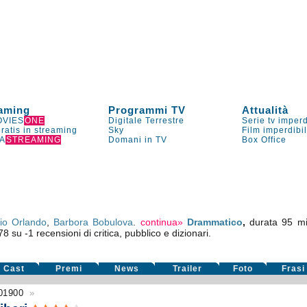
aming
Programmi TV
Attualità
VIES
ONE
Digitale Terrestre
Serie tv imperd
gratis in streaming
Sky
Film imperdibi
A
STREAMING
Domani in TV
Box Office
vio Orlando
,
Barbora Bobulova
.
continua»
Drammatico
,
durata 95 mi
78
su
-1
recensioni di critica, pubblico e dizionari.
Cast
Premi
News
Trailer
Foto
Frasi
01900
»