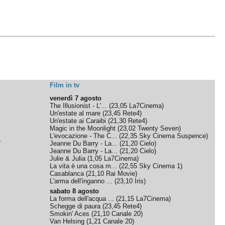
Film in tv
venerdì 7 agosto
The Illusionist - L'...
(
23,05
La7Cinema
)
Un'estate al mare
(
23,45
Rete4
)
Un'estate ai Caraibi
(
21,30
Rete4
)
Magic in the Moonlight
(
23,02
Twenty Seven
)
L'evocazione - The C...
(
22,35
Sky Cinema Suspence
)
e
Jeanne Du Barry - La...
(
21,20
Cielo
)
Jeanne Du Barry - La...
(
21,20
Cielo
)
Julie & Julia
(
1,05
La7Cinema
)
La vita è una cosa m...
(
22,55
Sky Cinema 1
)
Casablanca
(
21,10
Rai Movie
)
L'arma dell'inganno ...
(
23,10
Iris
)
sabato 8 agosto
La forma dell'acqua ...
(
21,15
La7Cinema
)
Schegge di paura
(
23,45
Rete4
)
Smokin' Aces
(
21,10
Canale 20
)
Van Helsing
(
1,21
Canale 20
)