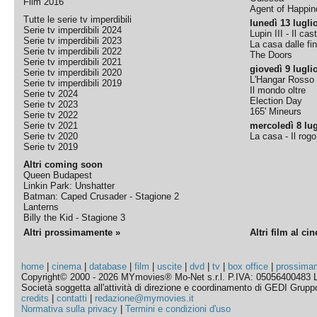
Film 2016
Agent of Happine
Tutte le serie tv imperdibili
lunedì 13 lugli
Serie tv imperdibili 2024
Lupin III - Il cas
Serie tv imperdibili 2023
La casa dalle fi
Serie tv imperdibili 2022
The Doors
Serie tv imperdibili 2021
giovedì 9 lugli
Serie tv imperdibili 2020
L'Hangar Rosso
Serie tv imperdibili 2019
Il mondo oltre
Serie tv 2024
Election Day
Serie tv 2023
165' Mineurs
Serie tv 2022
Serie tv 2021
mercoledì 8 lug
Serie tv 2020
La casa - Il rog
Serie tv 2019
Altri coming soon
Queen Budapest
Linkin Park: Unshatter
Batman: Caped Crusader - Stagione 2
Lanterns
Billy the Kid - Stagione 3
Altri prossimamente »
Altri film al ci
home
|
cinema
|
database
|
film
|
uscite
|
dvd
|
tv
|
box office
|
prossima
Copyright© 2000 - 2026 MYmovies® Mo-Net s.r.l. P.IVA: 05056400483 L
Società soggetta all'attività di direzione e coordinamento di GEDI Gruppo E
credits
|
contatti
|
redazione@mymovies.it
Normativa sulla privacy
|
Termini e condizioni d'uso