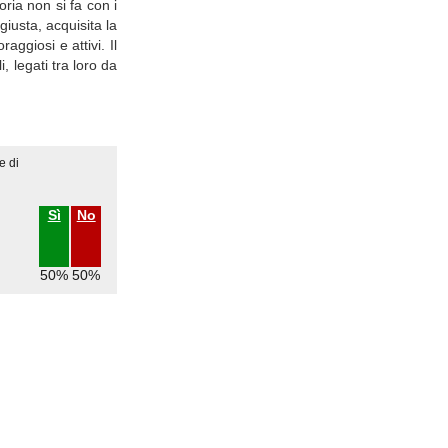
oria non si fa con i
iusta, acquisita la
ggiosi e attivi. Il
, legati tra loro da
e di
Sì
No
50%
50%