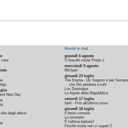
Novità in dvd
to
giovedì 6 agosto
e vere
Il Diavolo veste Prada 2
mercoledì 5 agosto
osto
Michael
giovedì 23 luglio
io
The Drama - Un Segreto è per Sempr
tigo
... che Dio perdona a tutti
Los Domingos
glio
Le Aquile della Repubblica
rand New Day
venerdì 17 luglio
io
Idoli - Fino all'ultima corsa
ia
giovedì 16 luglio
ubo dagli abissi
Il bene comune
Lo straniero
È l'ultima battuta?
io
Finchè morte non ci separi 2