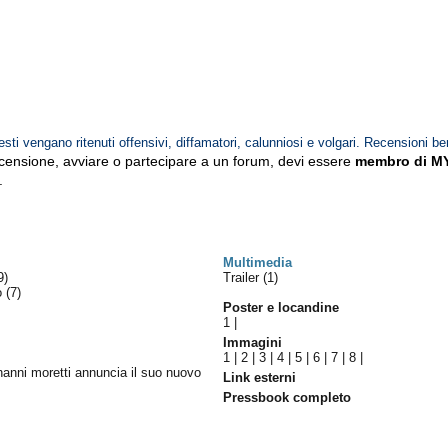
esti vengano ritenuti offensivi, diffamatori, calunniosi e volgari. Recensioni be
ecensione, avviare o partecipare a un forum, devi essere
membro di M
.
Multimedia
9)
Trailer (1)
lo
(7)
Poster e locandine
1
|
Immagini
1
|
2
|
3
|
4
|
5
|
6
|
7
|
8
|
r nanni moretti annuncia il suo nuovo
Link esterni
Pressbook completo