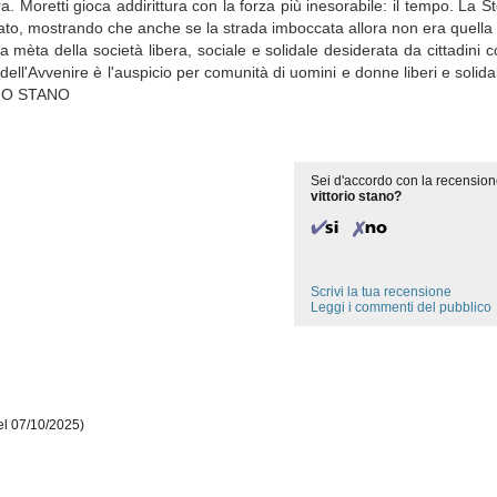
. Moretti gioca addirittura con la forza più inesorabile: il tempo. La St
ato, mostrando che anche se la strada imboccata allora non era quella g
èta della società libera, sociale e solidale desiderata da cittadini cora
dell'Avvenire è l'auspicio per comunità di uomini e donne liberi e solidali
ORIO STANO
Sei d'accordo con la recension
vittorio stano?
Scrivi la tua recensione
Leggi i commenti del pubblico
el 07/10/2025)