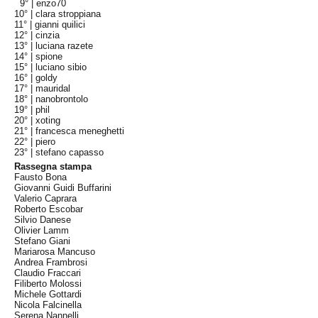
9° |
enzo70
10° |
clara stroppiana
11° |
gianni quilici
12° |
cinzia
13° |
luciana razete
14° |
spione
15° |
luciano sibio
16° |
goldy
17° |
mauridal
18° |
nanobrontolo
19° |
phil
20° |
xoting
21° |
francesca meneghetti
22° |
piero
23° |
stefano capasso
Rassegna stampa
Fausto Bona
Giovanni Guidi Buffarini
Valerio Caprara
Roberto Escobar
Silvio Danese
Olivier Lamm
Stefano Giani
Mariarosa Mancuso
Andrea Frambrosi
Claudio Fraccari
Filiberto Molossi
Michele Gottardi
Nicola Falcinella
Serena Nannelli