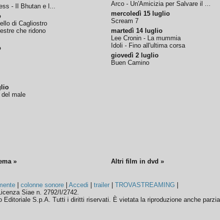
Arco - Un'Amicizia per Salvare il ...
ss - Il Bhutan e l...
mercoledì 15 luglio
o
Scream 7
tello di Cagliostro
nestre che ridono
martedì 14 luglio
Lee Cronin - La mummia
Idoli - Fino all'ultima corsa
o
giovedì 2 luglio
Buen Camino
lio
o del male
nema »
Altri film in dvd »
mente
|
colonne sonore
|
Accedi
|
trailer
|
TROVASTREAMING
|
icenza Siae n. 2792/I/2742.
ditoriale S.p.A. Tutti i diritti riservati. È vietata la riproduzione anche parzia