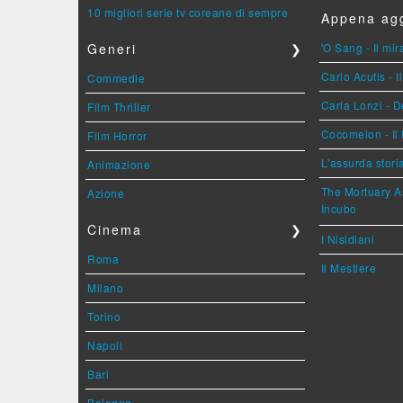
10 migliori serie tv coreane di sempre
Appena agg
Generi
❯
'O Sang - Il mi
Carlo Acutis - 
Commedie
Carla Lonzi - D
Film Thriller
Cocomelon - Il 
Film Horror
L'assurda stori
Animazione
The Mortuary As
Azione
Incubo
Cinema
❯
I Nisidiani
Roma
Il Mestiere
Milano
Torino
Napoli
Bari
Bologna