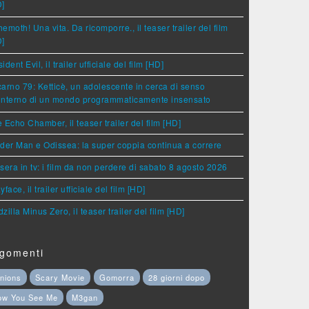
D]
emoth! Una vita. Da ricomporre., il teaser trailer del film
D]
ident Evil, il trailer ufficiale del film [HD]
arno 79: Ketticè, un adolescente in cerca di senso
'interno di un mondo programmaticamente insensato
 Echo Chamber, il teaser trailer del film [HD]
der Man e Odissea: la super coppia continua a correre
sera in tv: i film da non perdere di sabato 8 agosto 2026
yface, il trailer ufficiale del film [HD]
zilla Minus Zero, il teaser trailer del film [HD]
gomenti
nions
Scary Movie
Gomorra
28 giorni dopo
ow You See Me
M3gan