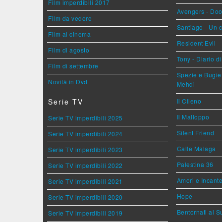
Film imperdibili 2017
Avengers - Do
Film da vedere
Santiago - Un 
Film al cinema
Resident Evil
Film di agosto
Tony - Diario d
Film di settembre
Spezie e Bugie 
Novità in Dvd
Mehdi
Serie TV
Il Cileno
Il Malloppo
Serie TV imperdibili 2025
Silent Friend
Serie TV imperdibili 2024
Calle Malaga
Serie TV imperdibili 2023
Palestina 36
Serie TV imperdibili 2022
Amori e Incant
Serie TV imperdibili 2021
Hope
Serie TV imperdibili 2020
Bentornati al S
Serie TV imperdibili 2019