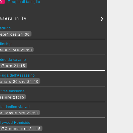
0
Terapia di famiglia
asera in Tv
❯
padrino
ete4 ore 21:30
tleship
alia 1 ore 21:20
bre da cavallo
a7 ore 21:15
Fuga dell'Assassino
anale 20 ore 21:10
ltima missione
is ore 21:15
fantastico via vai
ai Movie ore 22:50
llywood Homicide
a7Cinema ore 21:15