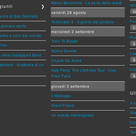
Marco Bellocchio - La porta della realtà
Ve
iunti
❯
G
venerdì 28 agosto
racolo di San Gennaro
Fan
Terminator 2 - Il giorno del giudizio
Il giovane santo
C
mercoledì 2 settembre
entro e fuori dal mondo
Pul
Train To Busan
S
Film
Sunny Dancer
I p
a della Gialappa's Band
S
Coyote Vs. Acme
sistant - Anatomia di un
Cat
Katy Perry: The Lifetimes Tour - Live
From Paris
S
giovedì 3 settembre
Ul
Il Malloppo
Il 
Silent Friend
Sta
Un mondo meraviglioso
Car
Ter