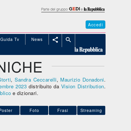
Accedi
Guida Tv
News


NICHE
torti
,
Sandra Ceccarelli
,
Maurizio Donadoni
.
embre 2023
distribuito da
Vision Distribution
.
blico
e dizionari.
Poster
Foto
Frasi
Streaming