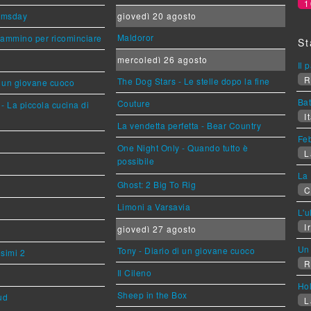
1
omsday
giovedì 20 agosto
Maldoror
cammino per ricominciare
St
mercoledì 26 agosto
Il 
R
The Dog Stars - Le stelle dopo la fine
i un giovane cuoco
Bat
Couture
- La piccola cucina di
It
La vendetta perfetta - Bear Country
Feb
One Night Only - Quando tutto è
L
possibile
La 
Ghost: 2 Big To Rig
C
Limoni a Varsavia
L'u
Ir
giovedì 27 agosto
Un 
Tony - Diario di un giovane cuoco
esimi 2
R
Il Cileno
Ho
Sheep in the Box
ud
L