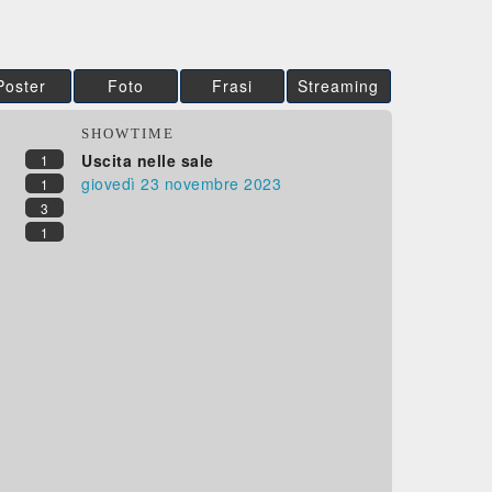
Poster
Foto
Frasi
Streaming
SHOWTIME
Uscita nelle sale
1
giovedì 23
novembre 2023
1
3
1