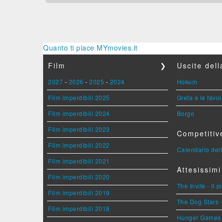
Quanto ti piace MYmovies.it
Film
❯
Uscite del
2027
-
2026
-
2025
-
2024
Hokum
Film imperdibili 2025
Greta e le favo
Film imperdibili 2024
Borgo
Film imperdibili 2023
Competitiv
Film imperdibili 2022
Calendario dell
Film imperdibili 2021
Attesissimi
Film imperdibili 2020
The Invite - Il 
Film imperdibili 2019
The Dog Stars -
Film imperdibili 2018
Hunger Games - 