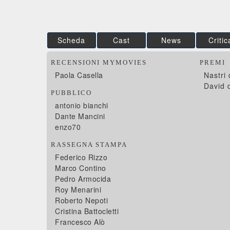
Scheda
Cast
News
Critic
RECENSIONI MYMOVIES
PREMI
Paola Casella
Nastri
David 
PUBBLICO
antonio bianchi
Dante Mancini
enzo70
RASSEGNA STAMPA
Federico Rizzo
Marco Contino
Pedro Armocida
Roy Menarini
Roberto Nepoti
Cristina Battocletti
Francesco Alò