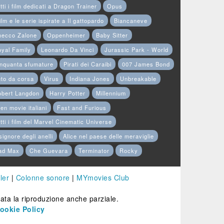
tti i film dedicati a Dragon Trainer
Opus
film e le serie ispirate a Il gattopardo
Biancaneve
hecco Zalone
Oppenheimer
Baby Sitter
yal Family
Leonardo Da Vinci
Jurassic Park - World
nquanta sfumature
Pirati dei Caraibi
007 James Bond
to da corsa
Virus
Indiana Jones
Unbreakable
obert Langdon
Harry Potter
Millennium
en movie italiani
Fast and Furious
tti i film del Marvel Cinematic Universe
 signore degli anelli
Alice nel paese delle meraviglie
ad Max
Che Guevara
Terminator
Rocky
ler
|
Colonne sonore
|
MYmovies Club
etata la riproduzione anche parziale.
ookie Policy