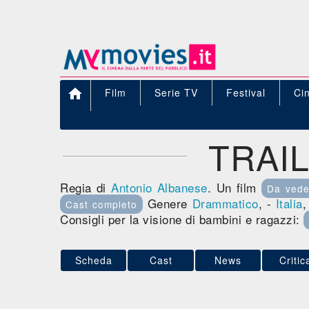

Film
Serie TV
Festival
Ci
TRAI
Regia di
Antonio Albanese
. Un film
Da vede
Genere
Drammatico
, -
Italia
Cast completo
Consigli per la visione di bambini e ragazzi:
Scheda
Cast
News
Critic