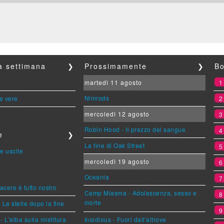
la settimana
❯
Prossimamente
❯
Bo
martedì 11 agosto
Nimrods
le vere
mercoledì 12 agosto
Robin Hood - Il prezzo del sangue
e
❯
La fine di Oak Street
e uscite
mercoledì 19 agosto
Oceania
piacere è tutto nostro
Camp Miasma - Adolescenza, sesso e
morte
 Le stelle dopo la fine
L'alba sulla mietitura
Insidious - Fuori dall'altrove