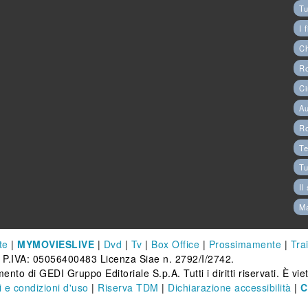
Tu
I 
C
Ro
Ci
Au
R
Te
Tu
Il
M
te
|
MYMOVIESLIVE
|
Dvd
|
Tv
|
Box Office
|
Prossimamente
|
Trai
 P.IVA: 05056400483 Licenza Siae n. 2792/I/2742.
ento di GEDI Gruppo Editoriale S.p.A. Tutti i diritti riservati. È vi
 e condizioni d'uso
|
Riserva TDM
|
Dichiarazione accessibilità
|
C