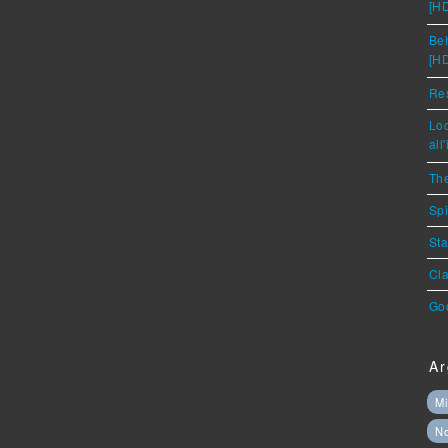
[H
Beh
[H
Res
Loc
all
The
Spi
Sta
Cla
God
Ar
Mi
N