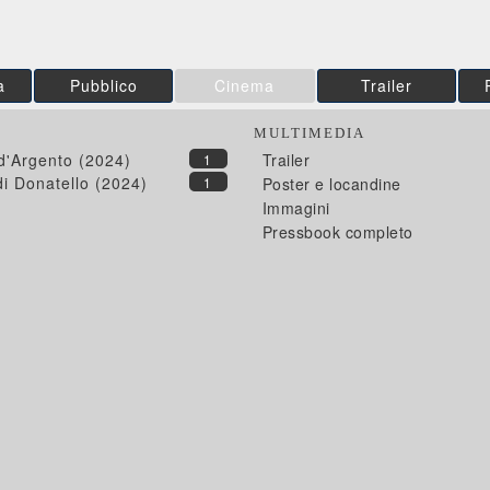
a
Pubblico
Cinema
Trailer
MULTIMEDIA
 d'Argento (2024)
Trailer
1
di Donatello (2024)
1
Poster e locandine
Immagini
Pressbook completo