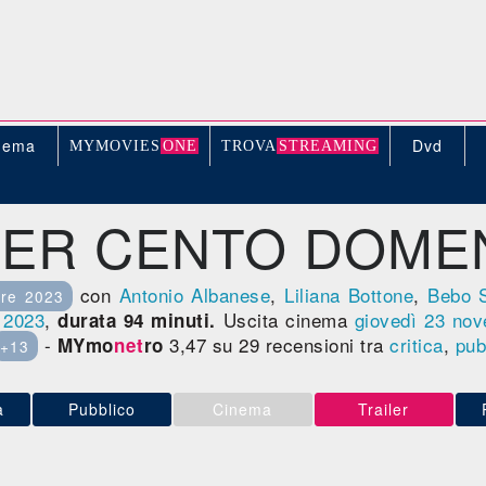
nema
Dvd
MYMOVIE
S
ONE
TROV
A
STREAMING
LER CENTO DOME
con
Antonio Albanese
,
Liliana Bottone
,
Bebo S
re 2023
,
2023
,
Uscita cinema
giovedì 23
nov
durata 94 minuti.
-
3,47 su 29 recensioni tra
critica
,
pub
MYmo
net
ro
+13
a
Pubblico
Cinema
Trailer