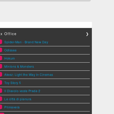
x Office
❯
1
Spider-Man - Brand New Day
2
Odissea
3
Hokum
4
Minions & Monsters
5
Ateez: Light the Way in Cinemas
6
Toy Story 5
7
Il Diavolo veste Prada 2
8
Le città di pianura
9
Primavera