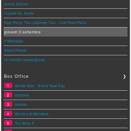
Sunny Dancer
Coyote Vs. Acme
Katy Perry: The Lifetimes Tour - Live From Paris
giovedì 3 settembre
Il Malloppo
Silent Friend
Un mondo meraviglioso
Box Office
❯
1
Spider-Man - Brand New Day
2
Odissea
3
Hokum
4
Minions & Monsters
5
Toy Story 5