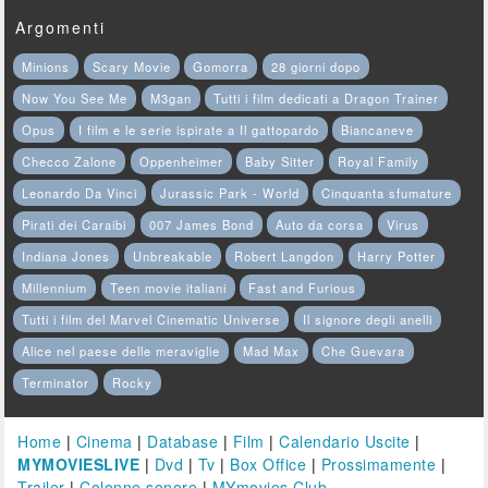
Argomenti
Minions
Scary Movie
Gomorra
28 giorni dopo
Now You See Me
M3gan
Tutti i film dedicati a Dragon Trainer
Opus
I film e le serie ispirate a Il gattopardo
Biancaneve
Checco Zalone
Oppenheimer
Baby Sitter
Royal Family
Leonardo Da Vinci
Jurassic Park - World
Cinquanta sfumature
Pirati dei Caraibi
007 James Bond
Auto da corsa
Virus
Indiana Jones
Unbreakable
Robert Langdon
Harry Potter
Millennium
Teen movie italiani
Fast and Furious
Tutti i film del Marvel Cinematic Universe
Il signore degli anelli
Alice nel paese delle meraviglie
Mad Max
Che Guevara
Terminator
Rocky
Home
|
Cinema
|
Database
|
Film
|
Calendario Uscite
|
MYMOVIESLIVE
|
Dvd
|
Tv
|
Box Office
|
Prossimamente
|
Trailer
|
Colonne sonore
|
MYmovies Club