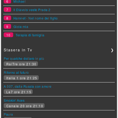
6
Michael
7
Il Diavolo veste Prada 2
8
Hamnet - Nel nome del figlio
9
Gioia mia
10
Terapia di famiglia
Stasera in Tv
❯
Per qualche dollaro in più
RaiTre ore 21:30
Ritorno al futuro
Italia 1 ore 21:25
A 007, dalla Russia con amore
La7 ore 21:15
Smokin' Aces
Canale 20 ore 21:10
Paura