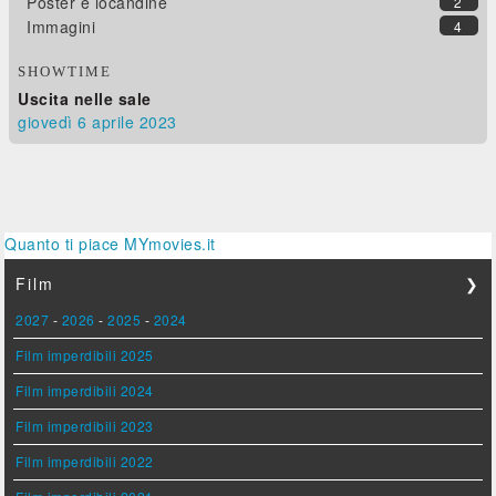
Poster e locandine
2
Immagini
4
SHOWTIME
Uscita nelle sale
giovedì 6
aprile 2023
Quanto ti piace MYmovies.it
Film
❯
2027
-
2026
-
2025
-
2024
Film imperdibili 2025
Film imperdibili 2024
Film imperdibili 2023
Film imperdibili 2022