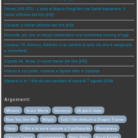
Ferrari 250 GTO - L'auto di Mauro Forghieri che Salvò Maranello, il
trailer ufficiale del film [HD]
Couture, il trailer ufficiale del film [HD]
Nimrods, più che un biopic celebrativo una commedia coming of age
Locarno 79: Armony, Albertini si fa cantore di tutto ciò che è marginale
e minoritario
Coyote Vs. Acme, il nuovo trailer del film [HD]
Hokum è sul podio, insieme a Spider Man e Odissea
Stasera in tv: i film da non perdere di venerdì 7 agosto 2026
Argomenti
Minions
Scary Movie
Gomorra
28 giorni dopo
Now You See Me
M3gan
Tutti i film dedicati a Dragon Trainer
Opus
I film e le serie ispirate a Il gattopardo
Biancaneve
Checco Zalone
Oppenheimer
Baby Sitter
Royal Family