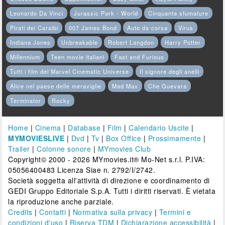
Leonardo Da Vinci
Jurassic Park - World
Cinquanta sfumature
Pirati dei Caraibi
007 James Bond
Auto da corsa
Virus
Indiana Jones
Unbreakable
Robert Langdon
Harry Potter
Millennium
Teen movie italiani
Fast and Furious
Tutti i film del Marvel Cinematic Universe
Il signore degli anelli
Alice nel paese delle meraviglie
Mad Max
Che Guevara
Terminator
Rocky
Home
|
Cinema
|
Database
|
Film
|
Calendario Uscite
|
MYMOVIESLIVE
|
Dvd
|
Tv
|
Box Office
|
Prossimamente
|
Trailer
|
Colonne sonore
|
MYmovies Club
Copyright© 2000 - 2026 MYmovies.it® Mo-Net s.r.l. P.IVA:
05056400483 Licenza Siae n. 2792/I/2742.
Società soggetta all'attività di direzione e coordinamento di
GEDI Gruppo Editoriale S.p.A. Tutti i diritti riservati. È vietata
la riproduzione anche parziale.
Credits
|
Contatti
|
Normativa sulla privacy
|
Termini e
condizioni d'uso
|
Riserva TDM
|
Dichiarazione accessibilità
|