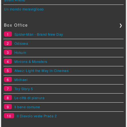
Un mondo meraviglioso
Box Office
❯
1
Spider-Man - Brand New Day
2
Odissea
3
Hokum
4
Minions & Monsters
5
Ateez: Light the Way in Cinemas
6
Michael
7
Toy Story 5
8
Le città di pianura
9
Il bene comune
10
Il Diavolo veste Prada 2