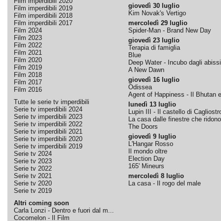
Film imperdibili 2020
giovedì 30 luglio
Film imperdibili 2019
Kim Novak's Vertigo
Film imperdibili 2018
Film imperdibili 2017
mercoledì 29 luglio
Film 2024
Spider-Man - Brand New Day
Film 2023
giovedì 23 luglio
Film 2022
Terapia di famiglia
Film 2021
Blue
Film 2020
Deep Water - Incubo dagli abissi
Film 2019
A New Dawn
Film 2018
giovedì 16 luglio
Film 2017
Odissea
Film 2016
Agent of Happiness - Il Bhutan e 
Tutte le serie tv imperdibili
lunedì 13 luglio
Serie tv imperdibili 2024
Lupin III - Il castello di Cagliostr
Serie tv imperdibili 2023
La casa dalle finestre che ridono
Serie tv imperdibili 2022
The Doors
Serie tv imperdibili 2021
giovedì 9 luglio
Serie tv imperdibili 2020
L'Hangar Rosso
Serie tv imperdibili 2019
Il mondo oltre
Serie tv 2024
Election Day
Serie tv 2023
165' Mineurs
Serie tv 2022
Serie tv 2021
mercoledì 8 luglio
Serie tv 2020
La casa - Il rogo del male
Serie tv 2019
Altri coming soon
Carla Lonzi - Dentro e fuori dal m...
Cocomelon - Il Film