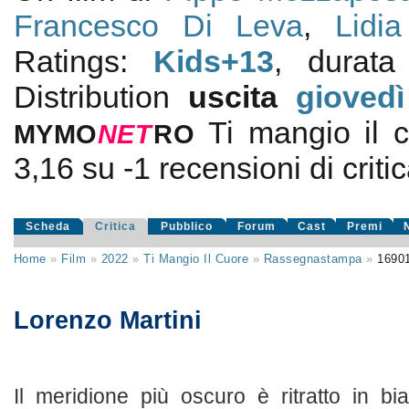
Francesco Di Leva
,
Lidia
Ratings:
Kids+13
, durata
Distribution
uscita
gioved
Ti mangio il 
MYMO
NE
T
RO
3,16
su
-1
recensioni di critic
Scheda
Critica
Pubblico
Forum
Cast
Premi
Home
»
Film
»
2022
»
Ti Mangio Il Cuore
»
Rassegnastampa
»
1690
Lorenzo Martini
Il meridione più oscuro è ritratto in b