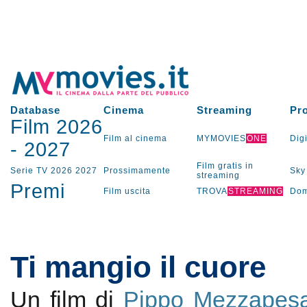
Database
Cinema
Streaming
Pr
Film 2026
Film al cinema
MYMOVIES
ONE
Digi
-
2027
Film gratis in
Serie TV
2026
2027
Prossimamente
Sky
streaming
Premi
Film uscita
TROVA
STREAMING
Dom
Ti mangio il cuore
Un film di
Pippo Mezzapes