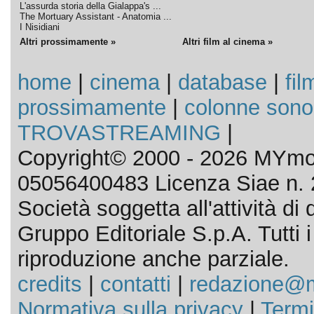
L'assurda storia della Gialappa's ...
The Mortuary Assistant - Anatomia ...
I Nisidiani
Altri prossimamente »
Altri film al cinema »
home
|
cinema
|
database
|
fil
prossimamente
|
colonne sono
TROVASTREAMING
|
Copyright© 2000 - 2026 MYmov
05056400483 Licenza Siae n. 
Società soggetta all'attività d
Gruppo Editoriale S.p.A. Tutti i d
riproduzione anche parziale.
credits
|
contatti
|
redazione@m
Normativa sulla privacy
|
Termi