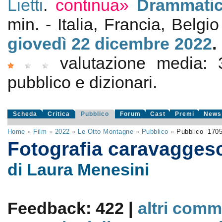
Lietti
.
continua»
Drammati
min. - Italia, Francia, Belgi
giovedì 22
dicembre 2022
.
valutazione media:
pubblico e dizionari.
Scheda
Critica
Pubblico
Forum
Cast
Premi
News
Home
»
Film
»
2022
»
Le Otto Montagne
»
Pubblico
»
Pubblico
170
Fotografia caravagge
di Laura Menesini
Feedback: 422 |
altri comm