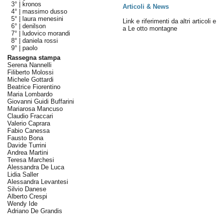
3° |
kronos
Articoli & News
4° |
massimo dusso
5° |
laura menesini
Link e riferimenti da altri articoli 
6° |
denilson
a Le otto montagne
7° |
ludovico morandi
8° |
daniela rossi
9° |
paolo
Rassegna stampa
Serena Nannelli
Filiberto Molossi
Michele Gottardi
Beatrice Fiorentino
Maria Lombardo
Giovanni Guidi Buffarini
Mariarosa Mancuso
Claudio Fraccari
Valerio Caprara
Fabio Canessa
Fausto Bona
Davide Turrini
Andrea Martini
Teresa Marchesi
Alessandra De Luca
Lidia Saller
Alessandra Levantesi
Silvio Danese
Alberto Crespi
Wendy Ide
Adriano De Grandis