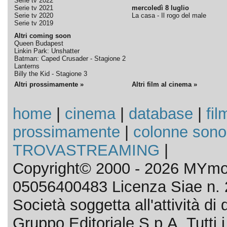
Serie tv 2022
Serie tv 2021
mercoledì 8 luglio
Serie tv 2020
La casa - Il rogo del male
Serie tv 2019
Altri coming soon
Queen Budapest
Linkin Park: Unshatter
Batman: Caped Crusader - Stagione 2
Lanterns
Billy the Kid - Stagione 3
Altri prossimamente »
Altri film al cinema »
home
|
cinema
|
database
|
fil
prossimamente
|
colonne sono
TROVASTREAMING
|
Copyright© 2000 - 2026 MYmov
05056400483 Licenza Siae n. 
Società soggetta all'attività d
Gruppo Editoriale S.p.A. Tutti i d