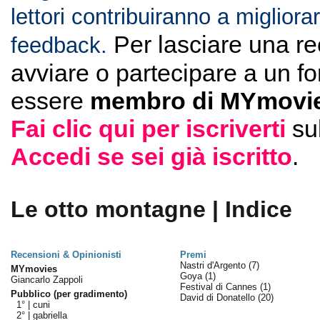
lettori contribuiranno a migliorar
Per lasciare una r
feedback.
avviare o partecipare a un f
essere
membro di MYmovie
Fai clic qui per iscriverti
su
Accedi se sei già iscritto
.
Le otto montagne | Indice
Recensioni & Opinionisti
Premi
Nastri d'Argento
(7)
MYmovies
Goya
(1)
Giancarlo Zappoli
Festival di Cannes
(1)
Pubblico (per gradimento)
David di Donatello
(20)
1° |
cuni
2° |
gabriella