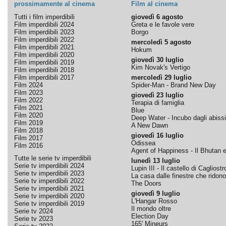
prossimamente al cinema
Film al cinema
Tutti i film imperdibili
giovedì 6 agosto
Film imperdibili 2024
Greta e le favole vere
Film imperdibili 2023
Borgo
Film imperdibili 2022
mercoledì 5 agosto
Film imperdibili 2021
Hokum
Film imperdibili 2020
giovedì 30 luglio
Film imperdibili 2019
Kim Novak's Vertigo
Film imperdibili 2018
Film imperdibili 2017
mercoledì 29 luglio
Film 2024
Spider-Man - Brand New Day
Film 2023
giovedì 23 luglio
Film 2022
Terapia di famiglia
Film 2021
Blue
Film 2020
Deep Water - Incubo dagli abissi
Film 2019
A New Dawn
Film 2018
giovedì 16 luglio
Film 2017
Odissea
Film 2016
Agent of Happiness - Il Bhutan e 
Tutte le serie tv imperdibili
lunedì 13 luglio
Serie tv imperdibili 2024
Lupin III - Il castello di Cagliostr
Serie tv imperdibili 2023
La casa dalle finestre che ridono
Serie tv imperdibili 2022
The Doors
Serie tv imperdibili 2021
giovedì 9 luglio
Serie tv imperdibili 2020
L'Hangar Rosso
Serie tv imperdibili 2019
Il mondo oltre
Serie tv 2024
Election Day
Serie tv 2023
165' Mineurs