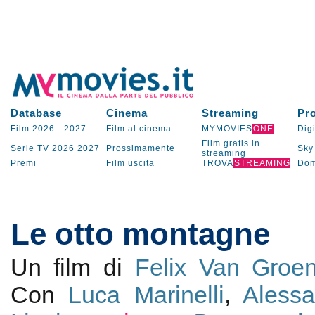
Database
Cinema
Streaming
Pr
Film 2026
-
2027
Film al cinema
MYMOVIES
ONE
Digi
Film gratis in
Serie TV
2026
2027
Prossimamente
Sky
streaming
Premi
Film uscita
TROVA
STREAMING
Dom
Le otto montagne
Un film di
Felix Van Groe
Con
Luca Marinelli
,
Alessa