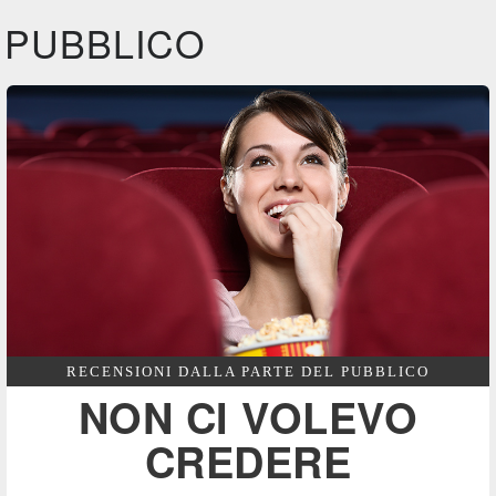
IBS
IBS
DVD
PUBBLICO
Feltrinelli
Felt
DVD
RECENSIONI DALLA PARTE DEL PUBBLICO
NON CI VOLEVO
CREDERE