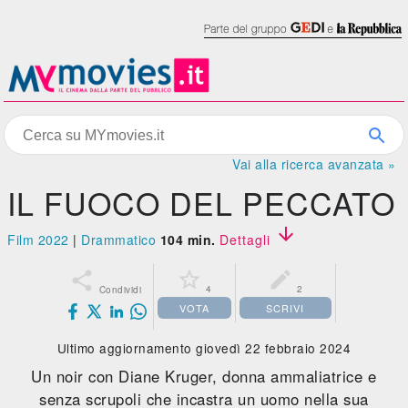
Vai alla ricerca avanzata »
IL FUOCO DEL PECCATO

Film 2022
|
Drammatico
104 min.
Dettagli



4
2
Condividi
VOTA
SCRIVI
Ultimo aggiornamento giovedì 22 febbraio 2024
Un noir con Diane Kruger, donna ammaliatrice e
senza scrupoli che incastra un uomo nella sua