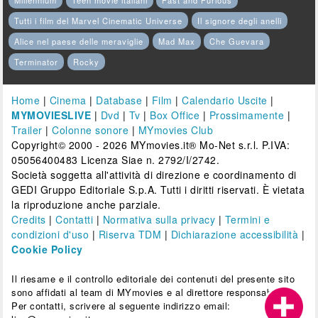
Tutti i film del Marvel Cinematic Universe
Il signore degli anelli
Alice nel paese delle meraviglie
Mad Max
Che Guevara
Terminator
Rocky
Home
|
Cinema
|
Database
|
Film
|
Calendario Uscite
|
MYMOVIESLIVE
|
Dvd
|
Tv
|
Box Office
|
Prossimamente
|
Trailer
|
Colonne sonore
|
MYmovies Club
Copyright© 2000 - 2026 MYmovies.it® Mo-Net s.r.l. P.IVA:
05056400483 Licenza Siae n. 2792/I/2742.
Società soggetta all'attività di direzione e coordinamento di
GEDI Gruppo Editoriale S.p.A. Tutti i diritti riservati. È vietata
la riproduzione anche parziale.
Credits
|
Contatti
|
Normativa sulla privacy
|
Termini e
condizioni d'uso
|
Riserva TDM
|
Dichiarazione accessibilità
|
Cookie Policy
Il riesame e il controllo editoriale dei contenuti del presente sito
sono affidati al team di MYmovies e al direttore responsabile.
Per contatti, scrivere al seguente indirizzo email: