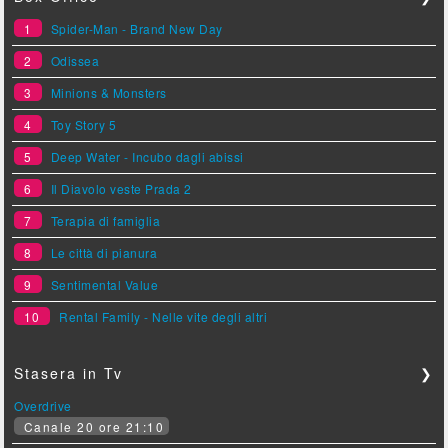
1
Spider-Man - Brand New Day
2
Odissea
3
Minions & Monsters
4
Toy Story 5
5
Deep Water - Incubo dagli abissi
6
Il Diavolo veste Prada 2
7
Terapia di famiglia
8
Le città di pianura
9
Sentimental Value
10
Rental Family - Nelle vite degli altri
Stasera in Tv
❯
Overdrive
Canale 20 ore 21:10