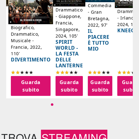
Commedia
ico
Drammatico
Drammati
- Gran
- Giappone,
- Irlanda,
Bretagna,
'
Francia,
2024, 105
2022, 97'
Biografico,
Singapore,
KNEECA
IL
Drammatico,
2024, 105'
PIACERE
Musicale -
SPIRIT
È TUTTO
Francia, 2022,
WORLD -
MIO
LA FESTA
110'
DELLE
DIVERTIMENTO
LANTERNE
a
Guarda
Guarda
Guarda
Guard
o
subito
subito
subito
subit
TROVA
STREAMING