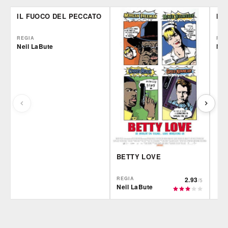
IL FUOCO DEL PECCATO
IL
REGIA
REG
Neil LaBute
Nei
BETTY LOVE
REGIA
2.93
/5
Neil LaBute
Film&More
IBS
Fil
DVD
DVD