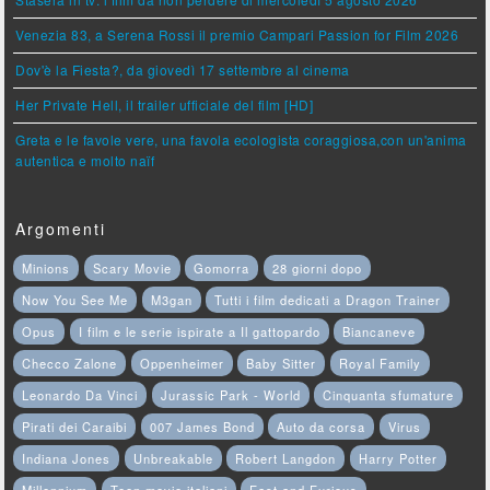
Venezia 83, a Serena Rossi il premio Campari Passion for Film 2026
Dov'è la Fiesta?, da giovedì 17 settembre al cinema
Her Private Hell, il trailer ufficiale del film [HD]
Greta e le favole vere, una favola ecologista coraggiosa,con un'anima
autentica e molto naïf
Argomenti
Minions
Scary Movie
Gomorra
28 giorni dopo
Now You See Me
M3gan
Tutti i film dedicati a Dragon Trainer
Opus
I film e le serie ispirate a Il gattopardo
Biancaneve
Checco Zalone
Oppenheimer
Baby Sitter
Royal Family
Leonardo Da Vinci
Jurassic Park - World
Cinquanta sfumature
Pirati dei Caraibi
007 James Bond
Auto da corsa
Virus
Indiana Jones
Unbreakable
Robert Langdon
Harry Potter
Millennium
Teen movie italiani
Fast and Furious