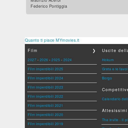
Maurizio Acerbi
Federico Pontiggia
Quanto ti piace MYmovies.it
Film
❯
Uscite del
2027
-
2026
-
2025
-
2024
Hokum
Film imperdibili 2025
Greta e le favo
Film imperdibili 2024
Borgo
Film imperdibili 2023
Competitiv
Film imperdibili 2022
Calendario dell
Film imperdibili 2021
Attesissimi
Film imperdibili 2020
The Invite - Il 
Film imperdibili 2019