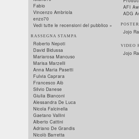
Produc
Fabio
AFI Aw
Vincenzo Ambriola
ADG A
enzo70
POSTE
Vedi tutte le recensioni del pubblico »
Jojo Rab
RASSEGNA STAMPA
Roberto Nepoti
VIDEO 
David Bidussa
Jojo Ra
Mariarosa Mancuso
Marisa Marzelli
Anna Maria Pasetti
Fulvia Caprara
Francesco Alò
Silvio Danese
Giulia Bianconi
Alessandra De Luca
Nicola Falcinella
Gaetano Vallini
Alberto Cattini
Adriano De Grandis
Nicolò Barretta