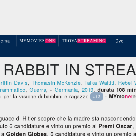
nema
Dvd
MYMOVIE
S
ONE
TROV
A
STREAMING
 RABBIT IN STRE
iffin Davis
,
Thomasin McKenzie
,
Taika Waititi
,
Rebel 
rammatico
,
Guerra
, -
Germania
,
2019
,
durata 108 min
li per la visione di bambini e ragazzi:
-
MYmo
net
r
+13
uace di Hitler scopre che la madre sta nascondendo
enuto 6 candidature e vinto un premio ai
,
Premi Oscar
e a
, 6 candidature e vinto un premio 
Golden Globes