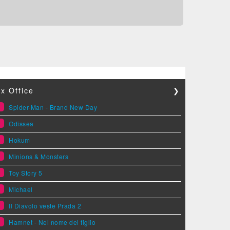
x Office
❯
1
Spider-Man - Brand New Day
2
Odissea
3
Hokum
4
Minions & Monsters
5
Toy Story 5
6
Michael
7
Il Diavolo veste Prada 2
8
Hamnet - Nel nome del figlio