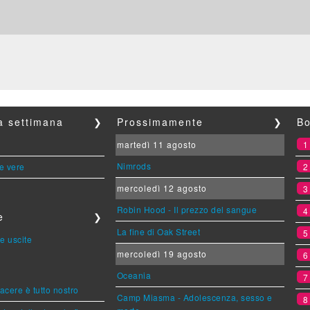
la settimana
❯
Prossimamente
❯
Bo
martedì 11 agosto
Nimrods
le vere
mercoledì 12 agosto
Robin Hood - Il prezzo del sangue
e
❯
La fine di Oak Street
e uscite
mercoledì 19 agosto
Oceania
piacere è tutto nostro
Camp Miasma - Adolescenza, sesso e