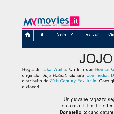

Film
Serie TV
Festival
Ci
JOJO
Regia di
Taika Waititi
. Un film con
Roman Gr
originale:
. Genere
Commedia
,
D
Jojo Rabbit
distribuito da
20th Century Fox Italia
. Consig
dizionari.
Un giovane ragazzo seg
loro casa. Il film ha ott
, 2 candidatur
Donatello