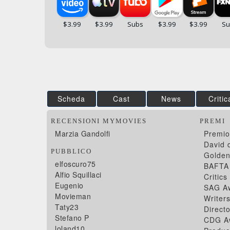
Scheda
Cast
News
Critic
RECENSIONI MYMOVIES
PREMI
Marzia Gandolfi
Premio
David 
PUBBLICO
Golden
elfoscuro75
BAFTA
Alfio Squillaci
Critic
Eugenio
SAG Aw
Movieman
Writer
Taty23
Direct
Stefano P
CDG A
loland10