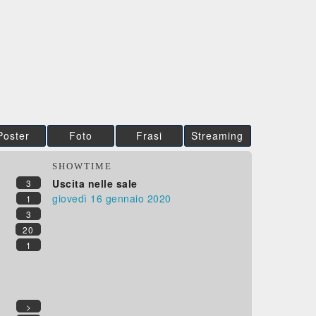
Poster
Foto
Frasi
Streaming
SHOWTIME
Uscita nelle sale
3
giovedì 16
gennaio 2020
1
3
20
1
>