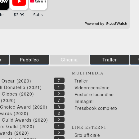
Powered by
a
Pubblico
Cinema
Trailer
MULTIMEDIA
 Oscar (2020)
Trailer
7
di Donatello (2021)
1
Videorecensione
 Globes (2020)
2
Poster e locandine
 (2020)
7
Immagini
s Choice Award (2020)
8
Pressbook completo
ards (2020)
2
s Guild Awards (2020)
2
ors Guild (2020)
1
LINK ESTERNI
wards (2020)
2
Sito ufficiale