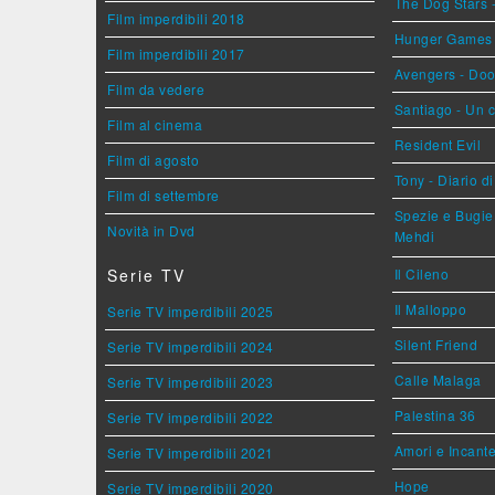
The Dog Stars -
Film imperdibili 2018
Hunger Games - 
Film imperdibili 2017
Avengers - Do
Film da vedere
Santiago - Un 
Film al cinema
Resident Evil
Film di agosto
Tony - Diario d
Film di settembre
Spezie e Bugie 
Novità in Dvd
Mehdi
Serie TV
Il Cileno
Il Malloppo
Serie TV imperdibili 2025
Silent Friend
Serie TV imperdibili 2024
Calle Malaga
Serie TV imperdibili 2023
Palestina 36
Serie TV imperdibili 2022
Amori e Incant
Serie TV imperdibili 2021
Hope
Serie TV imperdibili 2020