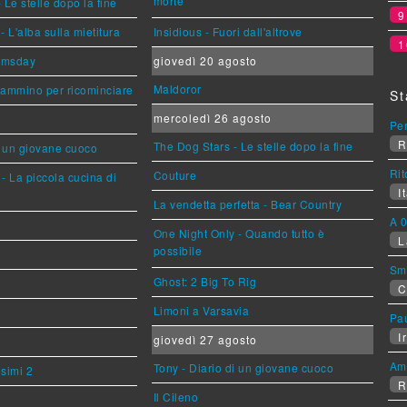
morte
 Le stelle dopo la fine
L'alba sulla mietitura
Insidious - Fuori dall'altrove
1
omsday
giovedì 20 agosto
Maldoror
cammino per ricominciare
St
mercoledì 26 agosto
Per
R
The Dog Stars - Le stelle dopo la fine
i un giovane cuoco
Rit
Couture
- La piccola cucina di
It
La vendetta perfetta - Bear Country
A 0
One Night Only - Quando tutto è
L
possibile
Sm
Ghost: 2 Big To Rig
C
Limoni a Varsavia
Pa
Ir
giovedì 27 agosto
Am
Tony - Diario di un giovane cuoco
esimi 2
R
Il Cileno