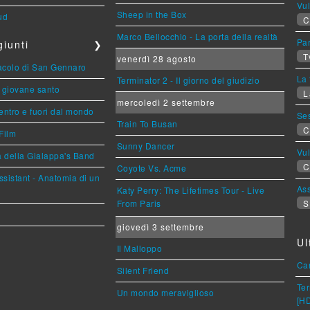
Vu
Sheep in the Box
ud
C
Marco Bellocchio - La porta della realtà
Par
iunti
❯
T
venerdì 28 agosto
racolo di San Gennaro
La 
Terminator 2 - Il giorno del giudizio
Il giovane santo
L
mercoledì 2 settembre
entro e fuori dal mondo
Se
Train To Busan
C
Film
Sunny Dancer
Vu
a della Gialappa's Band
C
Coyote Vs. Acme
sistant - Anatomia di un
Ass
Katy Perry: The Lifetimes Tour - Live
From Paris
S
giovedì 3 settembre
Ul
Il Malloppo
Car
Silent Friend
Ter
Un mondo meraviglioso
[H