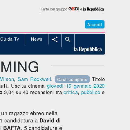
Accedi
Guida Tv
News


AMING
Wilson
,
Sam Rockwell
.
Titolo
Cast completo
Uscita cinema
giovedì 16
gennaio 2020
uti.
3,04 su 40 recensioni tra
critica
,
pubblico
e
o
 un ragazzo ebreo nella
 1 candidatura a
David di
ai
, 5 candidature e
BAFTA