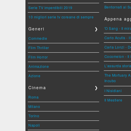
Bentornati al S
Serie TV imperdibili 2019
10 migliori serie tv coreane di sempre
Appena agg
Generi
❯
'O Sang - Il mi
Carlo Acutis - 
Commedie
Carla Lonzi - D
Film Thriller
Cocomelon - Il 
Film Horror
L'assurda stori
Animazione
The Mortuary As
Azione
Incubo
Cinema
❯
I Nisidiani
Roma
Il Mestiere
Milano
Torino
Napoli