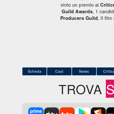
vinto un premio ai
Criti
, 1 candi
Guild Awards
, Il fil
Producers Guild
Scheda
Cast
News
Critic
TROVA