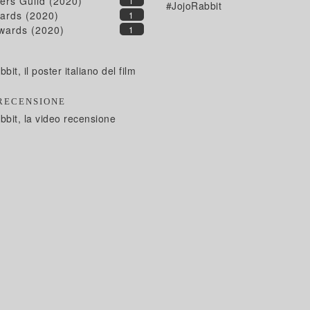
ers Guild (2020)
1
#JojoRabbit
ards (2020)
1
wards (2020)
1
R
bit, il poster italiano del film
RECENSIONE
bbit, la video recensione