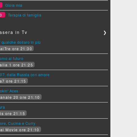
9
Gioia mia
0
Terapia di famiglia
asera in Tv
❯
 qualche dollaro in più
aiTre ore 21:30
orno al futuro
alia 1 ore 21:25
07, dalla Russia con amore
a7 ore 21:15
okin' Aces
anale 20 ore 21:10
ura
is ore 21:15
ore, Cucina e Curry
ai Movie ore 21:10