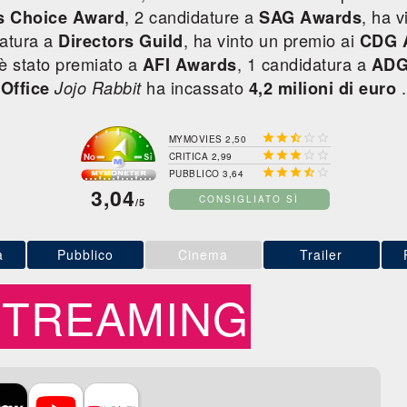
, 2 candidature a
, ha 
cs Choice Award
SAG Awards
datura a
, ha vinto un premio ai
Directors Guild
CDG 
m è stato premiato a
, 1 candidatura a
AFI Awards
ADG
ha incassato
.
Office
Jojo Rabbit
4,2 milioni di euro





MYMOVIES 2,50





CRITICA 2,99





PUBBLICO 3,64
3,04
CONSIGLIATO SÌ
/5
a
Pubblico
Cinema
Trailer
STREAMING