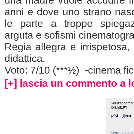
una madre vuole accudire il f
anni e dove uno strano nasc
le parte a troppe spiegazi
arguta e sofismi cinematograf
Regia allegra e irrispetosa,
didattica.
Voto: 7/10 (***½) -cinema fi
[+] lascia un commento a l
Sei d'accordo 
loland10?
Scrivi la tua 