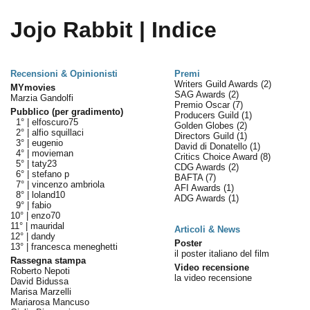
Jojo Rabbit | Indice
Recensioni & Opinionisti
Premi
Writers Guild Awards
(2)
MYmovies
SAG Awards
(2)
Marzia Gandolfi
Premio Oscar
(7)
Pubblico (per gradimento)
Producers Guild
(1)
1° |
elfoscuro75
Golden Globes
(2)
2° |
alfio squillaci
Directors Guild
(1)
3° |
eugenio
David di Donatello
(1)
4° |
movieman
Critics Choice Award
(8)
5° |
taty23
CDG Awards
(2)
6° |
stefano p
BAFTA
(7)
7° |
vincenzo ambriola
AFI Awards
(1)
8° |
loland10
ADG Awards
(1)
9° |
fabio
10° |
enzo70
11° |
mauridal
Articoli & News
12° |
dandy
Poster
13° |
francesca meneghetti
il poster italiano del film
Rassegna stampa
Video recensione
Roberto Nepoti
la video recensione
David Bidussa
Marisa Marzelli
Mariarosa Mancuso