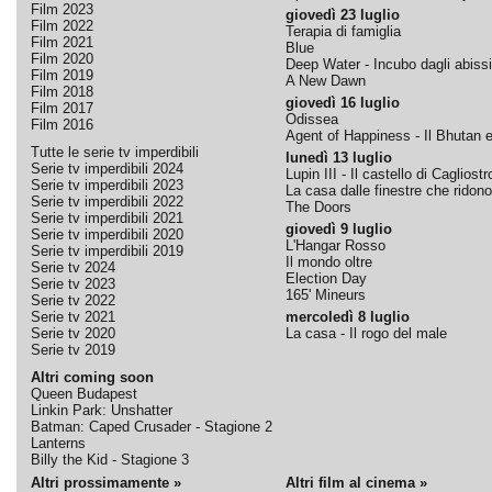
Film 2023
giovedì 23 luglio
Film 2022
Terapia di famiglia
Film 2021
Blue
Film 2020
Deep Water - Incubo dagli abissi
Film 2019
A New Dawn
Film 2018
giovedì 16 luglio
Film 2017
Odissea
Film 2016
Agent of Happiness - Il Bhutan e 
Tutte le serie tv imperdibili
lunedì 13 luglio
Serie tv imperdibili 2024
Lupin III - Il castello di Cagliostr
Serie tv imperdibili 2023
La casa dalle finestre che ridono
Serie tv imperdibili 2022
The Doors
Serie tv imperdibili 2021
giovedì 9 luglio
Serie tv imperdibili 2020
L'Hangar Rosso
Serie tv imperdibili 2019
Il mondo oltre
Serie tv 2024
Election Day
Serie tv 2023
165' Mineurs
Serie tv 2022
Serie tv 2021
mercoledì 8 luglio
Serie tv 2020
La casa - Il rogo del male
Serie tv 2019
Altri coming soon
Queen Budapest
Linkin Park: Unshatter
Batman: Caped Crusader - Stagione 2
Lanterns
Billy the Kid - Stagione 3
Altri prossimamente »
Altri film al cinema »