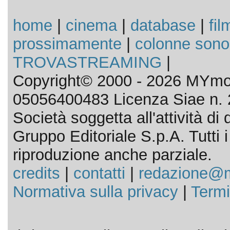
home
|
cinema
|
database
|
fil
prossimamente
|
colonne sono
TROVASTREAMING
|
Copyright© 2000 - 2026 MYmov
05056400483 Licenza Siae n. 
Società soggetta all'attività d
Gruppo Editoriale S.p.A. Tutti i d
riproduzione anche parziale.
credits
|
contatti
|
redazione@m
Normativa sulla privacy
|
Termi