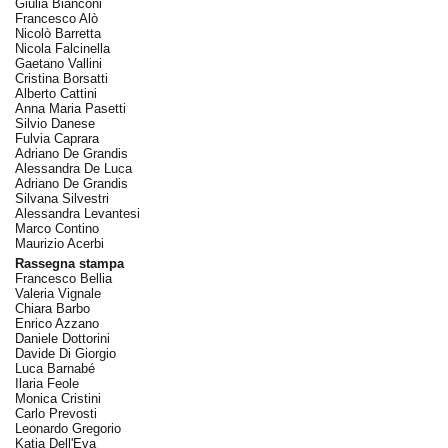
Giulia Bianconi
Francesco Alò
Nicolò Barretta
Nicola Falcinella
Gaetano Vallini
Cristina Borsatti
Alberto Cattini
Anna Maria Pasetti
Silvio Danese
Fulvia Caprara
Adriano De Grandis
Alessandra De Luca
Adriano De Grandis
Silvana Silvestri
Alessandra Levantesi
Marco Contino
Maurizio Acerbi
Rassegna stampa
Francesco Bellia
Valeria Vignale
Chiara Barbo
Enrico Azzano
Daniele Dottorini
Davide Di Giorgio
Luca Barnabé
Ilaria Feole
Monica Cristini
Carlo Prevosti
Leonardo Gregorio
Katia Dell'Eva