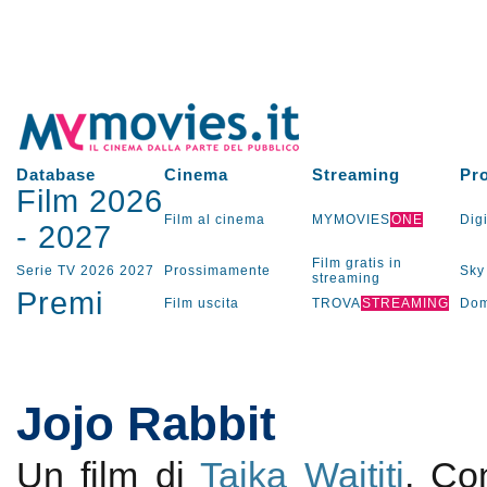
Database
Cinema
Streaming
Pr
Film 2026
Film al cinema
MYMOVIES
ONE
Digi
-
2027
Film gratis in
Serie TV
2026
2027
Prossimamente
Sky
streaming
Premi
Film uscita
TROVA
STREAMING
Dom
Jojo Rabbit
Un film di
Taika Waititi
. C