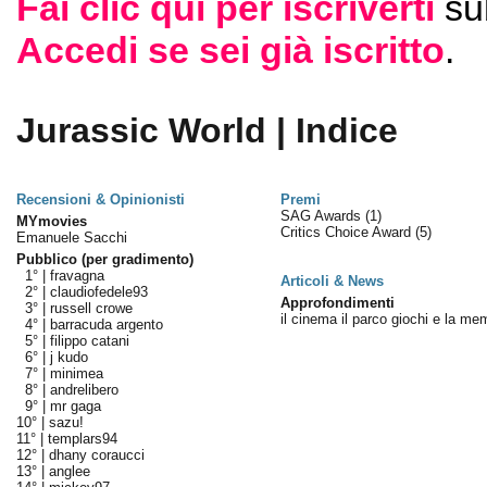
Fai clic qui per iscriverti
su
Accedi se sei già iscritto
.
Jurassic World | Indice
Recensioni & Opinionisti
Premi
SAG Awards
(1)
MYmovies
Critics Choice Award
(5)
Emanuele Sacchi
Pubblico (per gradimento)
1° |
fravagna
Articoli & News
2° |
claudiofedele93
Approfondimenti
3° |
russell crowe
il cinema il parco giochi e la me
4° |
barracuda argento
5° |
filippo catani
6° |
j kudo
7° |
minimea
8° |
andrelibero
9° |
mr gaga
10° |
sazu!
11° |
templars94
12° |
dhany coraucci
13° |
anglee