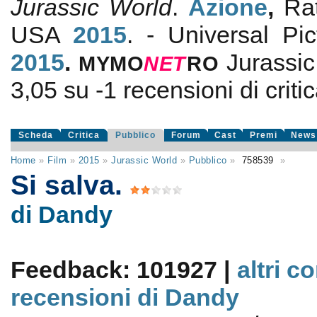
Jurassic World
.
Azione
,
Ra
USA
2015
. - Universal Pi
2015
.
Jurassi
MYMO
NE
T
RO
3,05
su
-1
recensioni di critic
Scheda
Critica
Pubblico
Forum
Cast
Premi
News
Home
»
Film
»
2015
»
Jurassic World
»
Pubblico
»
758539
»
Si salva.
di Dandy
Feedback: 101927 |
altri c
recensioni di Dandy