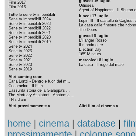
giovedì 16 luglio
Film 2017
Odissea
Film 2016
Agent of Happiness - Il Bhutan e 
Tutte le serie tv imperdibili
lunedì 13 luglio
Serie tv imperdibili 2024
Lupin III - Il castello di Cagliostr
Serie tv imperdibili 2023
La casa dalle finestre che ridono
Serie tv imperdibili 2022
The Doors
Serie tv imperdibili 2021
giovedì 9 luglio
Serie tv imperdibili 2020
L'Hangar Rosso
Serie tv imperdibili 2019
Il mondo oltre
Serie tv 2024
Election Day
Serie tv 2023
165' Mineurs
Serie tv 2022
Serie tv 2021
mercoledì 8 luglio
Serie tv 2020
La casa - Il rogo del male
Serie tv 2019
Altri coming soon
Carla Lonzi - Dentro e fuori dal m...
Cocomelon - Il Film
L'assurda storia della Gialappa's ...
The Mortuary Assistant - Anatomia ...
I Nisidiani
Altri prossimamente »
Altri film al cinema »
home
|
cinema
|
database
|
fil
prossimamente
|
colonne sono