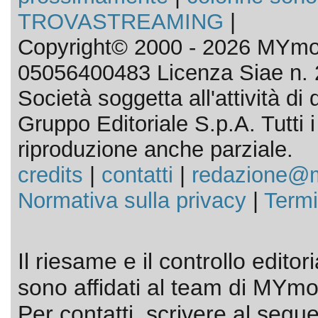
TROVASTREAMING
|
Copyright© 2000 - 2026 MYmov
05056400483 Licenza Siae n. 
Società soggetta all'attività d
Gruppo Editoriale S.p.A. Tutti i d
riproduzione anche parziale.
credits
|
contatti
|
redazione@m
Normativa sulla privacy
|
Termi
Il riesame e il controllo editor
sono affidati al team di MYmov
Per contatti, scrivere al segue