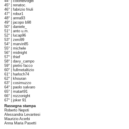
44° |
colonelvogel
45° |
renatoc.
46° |
fabrizio friuli
47° |
robur1
48° |
anna93
49° |
jacopo b98
50° |
daniele_
51° |
anto u.m.
52° |
lucap96
53° |
zero99
54° |
marvin85
55° |
michele
56° |
midnight
57° |
thief
58° |
davy_campo
59° |
pietro facco
60° |
fullmetaltizio
61° |
harloch74
62° |
khouran
63° |
cosimuzzo
64° |
paolo salvaro
65° |
matart91
66° |
rozzonight
67° |
joker 91
Rassegna stampa
Roberto Nepoti
Alessandra Levantesi
Maurizio Acerbi
Anna Maria Pasetti