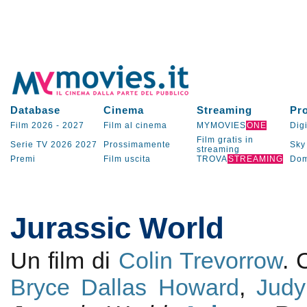
Database
Cinema
Streaming
Pr
Film 2026
-
2027
Film al cinema
MYMOVIES
ONE
Digi
Film gratis in
Serie TV
2026
2027
Prossimamente
Sky
streaming
Premi
Film uscita
TROVA
STREAMING
Dom
Jurassic World
Un film di
Colin Trevorrow
.
Bryce Dallas Howard
,
Judy