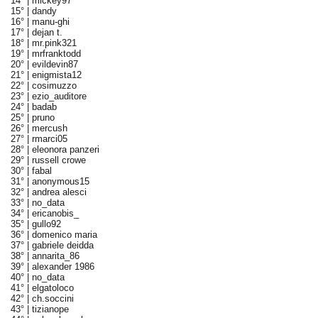
14° |
mickey97
15° |
dandy
16° |
manu-ghi
17° |
dejan t.
18° |
mr.pink321
19° |
mrfranktodd
20° |
evildevin87
21° |
enigmista12
22° |
cosimuzzo
23° |
ezio_auditore
24° |
badab
25° |
pruno
26° |
mercush
27° |
rmarci05
28° |
eleonora panzeri
29° |
russell crowe
30° |
fabal
31° |
anonymous15
32° |
andrea alesci
33° |
no_data
34° |
ericanobis_
35° |
gullo92
36° |
domenico maria
37° |
gabriele deidda
38° |
annarita_86
39° |
alexander 1986
40° |
no_data
41° |
elgatoloco
42° |
ch.soccini
43° |
tizianope