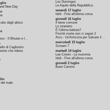
Los Domingos
glio
Le Aquile della Repubblica
rand New Day
venerdì 17 luglio
io
Idoli - Fino all'ultima corsa
ia
giovedì 16 luglio
ubo dagli abissi
Il bene comune
Lo straniero
È l'ultima battuta?
io
Finchè morte non ci separi 2
Arco - Un'Amicizia per Salvare il ...
ss - Il Bhutan e l...
mercoledì 15 luglio
o
Scream 7
tello di Cagliostro
nestre che ridono
martedì 14 luglio
Lee Cronin - La mummia
Idoli - Fino all'ultima corsa
o
giovedì 2 luglio
Buen Camino
lio
o del male