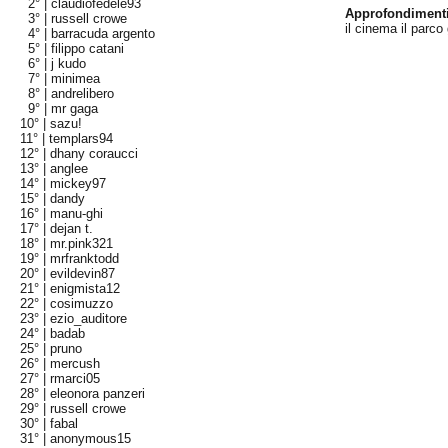
2° |
claudiofedele93
Approfondiment
3° |
russell crowe
il cinema il parco
4° |
barracuda argento
5° |
filippo catani
6° |
j kudo
7° |
minimea
8° |
andrelibero
9° |
mr gaga
10° |
sazu!
11° |
templars94
12° |
dhany coraucci
13° |
anglee
14° |
mickey97
15° |
dandy
16° |
manu-ghi
17° |
dejan t.
18° |
mr.pink321
19° |
mrfranktodd
20° |
evildevin87
21° |
enigmista12
22° |
cosimuzzo
23° |
ezio_auditore
24° |
badab
25° |
pruno
26° |
mercush
27° |
rmarci05
28° |
eleonora panzeri
29° |
russell crowe
30° |
fabal
31° |
anonymous15