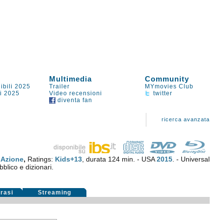
Multimedia
Community
ibili 2025
Trailer
MYmovies Club
li 2025
Video recensioni
twitter
diventa fan
ricerca avanzata
.
Azione
,
Ratings:
Kids+13
, durata 124 min. - USA
2015
. - Universal
bblico e dizionari.
rasi
Streaming