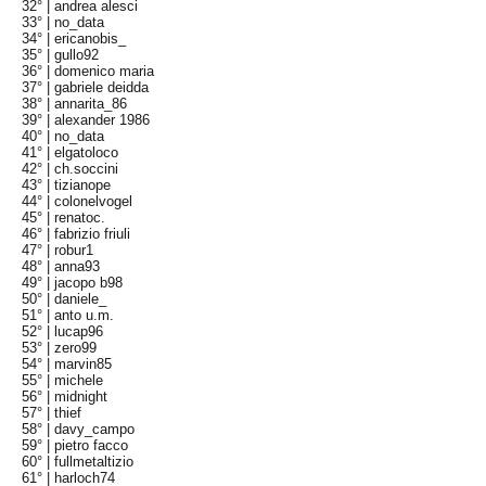
32° |
andrea alesci
33° |
no_data
34° |
ericanobis_
35° |
gullo92
36° |
domenico maria
37° |
gabriele deidda
38° |
annarita_86
39° |
alexander 1986
40° |
no_data
41° |
elgatoloco
42° |
ch.soccini
43° |
tizianope
44° |
colonelvogel
45° |
renatoc.
46° |
fabrizio friuli
47° |
robur1
48° |
anna93
49° |
jacopo b98
50° |
daniele_
51° |
anto u.m.
52° |
lucap96
53° |
zero99
54° |
marvin85
55° |
michele
56° |
midnight
57° |
thief
58° |
davy_campo
59° |
pietro facco
60° |
fullmetaltizio
61° |
harloch74