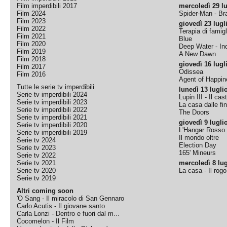
Film imperdibili 2017
mercoledì 29 lu
Film 2024
Spider-Man - B
Film 2023
giovedì 23 lugl
Film 2022
Terapia di famigl
Film 2021
Blue
Film 2020
Deep Water - Inc
Film 2019
A New Dawn
Film 2018
giovedì 16 lugl
Film 2017
Odissea
Film 2016
Agent of Happine
Tutte le serie tv imperdibili
lunedì 13 lugli
Serie tv imperdibili 2024
Lupin III - Il cas
Serie tv imperdibili 2023
La casa dalle fi
Serie tv imperdibili 2022
The Doors
Serie tv imperdibili 2021
giovedì 9 lugli
Serie tv imperdibili 2020
L'Hangar Rosso
Serie tv imperdibili 2019
Il mondo oltre
Serie tv 2024
Election Day
Serie tv 2023
165' Mineurs
Serie tv 2022
Serie tv 2021
mercoledì 8 lug
Serie tv 2020
La casa - Il rog
Serie tv 2019
Altri coming soon
'O Sang - Il miracolo di San Gennaro
Carlo Acutis - Il giovane santo
Carla Lonzi - Dentro e fuori dal m...
Cocomelon - Il Film