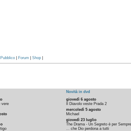
|
Pubblico
|
Forum
|
Shop
|
Novità in dvd
to
giovedì 6 agosto
e vere
Il Diavolo veste Prada 2
mercoledì 5 agosto
osto
Michael
giovedì 23 luglio
io
The Drama - Un Segreto è per Sempr
tigo
... che Dio perdona a tutti