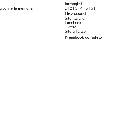
i
Immagini
 giochi e la memoria
1
|
2
|
3
|
4
|
5
|
6
|
Link esterni
Sito italiano
Facebook
Twitter
Sito ufficiale
Pressbook completo