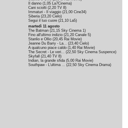
Il danno
(
1,05
La7Cinema
)
Cani sciolti
(
2,20
TV 8
)
Immaturi - Il viaggio
(
21,00
Cine34
)
Siberia
(
23,20
Cielo
)
Segui il tuo cuore
(
21,10
La5
)
martedì 11 agosto
The Batman
(
21,15
Sky Cinema 1
)
Fino all'ultimo indizio
(
21,20
Canale 5
)
Stanlio e Ollio
(
20,45
Rai Movie
)
Jeanne Du Barry - La...
(
23,40
Cielo
)
A qualcuno piace caldo
(
1,40
Rai Movie
)
The Secret - Le veri...
(
22,50
Sky Cinema Suspence
)
Skyfall
(
21,40
TV 8
)
Indian, la grande sfida
(
5,00
Rai Movie
)
Southpaw - L'ultima ...
(
22,50
Sky Cinema Drama
)