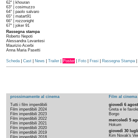
62° |
khouran
63° |
cosimuzzo
64° |
paolo salvaro
65° |
matart91
66° |
rozzonight
67° |
joker 91
Rassegna stampa
Roberto Nepoti
Alessandra Levantesi
Maurizio Acerbi
Anna Maria Pasetti
Scheda
|
Cast
|
News
|
Trailer
|
Poster
|
Foto
|
Frasi
|
Rassegna Stampa
prossimamente al cinema
Film al cinema
Tutti i film imperdibili
giovedì 6 agos
Film imperdibili 2024
Greta e le favol
Film imperdibili 2023
Borgo
Film imperdibili 2022
mercoledì 5 ag
Film imperdibili 2021
Hokum
Film imperdibili 2020
giovedì 30 lugl
Film imperdibili 2019
Kim Novak's Ver
Film imperdibili 2018