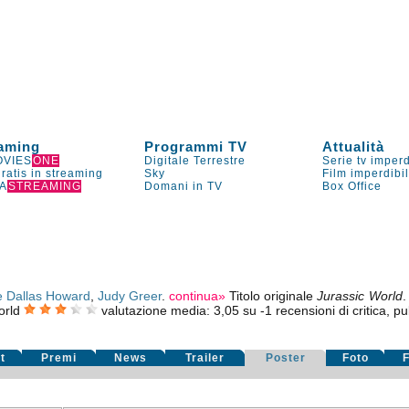
aming
Programmi TV
Attualità
VIES
ONE
Digitale Terrestre
Serie tv imperd
gratis in streaming
Sky
Film imperdibi
A
STREAMING
Domani in TV
Box Office
e Dallas Howard
,
Judy Greer
.
continua»
Titolo originale
Jurassic World
orld
valutazione media:
3,05
su
-1
recensioni di critica, pu
t
Premi
News
Trailer
Poster
Foto
F