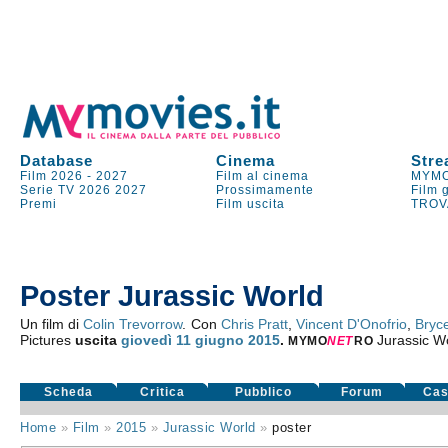
Database
Cinema
Stre
Film 2026
-
2027
Film al cinema
MYMO
Serie TV
2026
2027
Prossimamente
Film 
Premi
Film uscita
TROV
Poster Jurassic World
Un film di
Colin Trevorrow
. Con
Chris Pratt
,
Vincent D'Onofrio
,
Bryc
Pictures
uscita
giovedì 11
giugno 2015
.
Jurassic W
MYMO
NE
T
RO
Scheda
Critica
Pubblico
Forum
Cas
Home
»
Film
»
2015
»
Jurassic World
»
poster