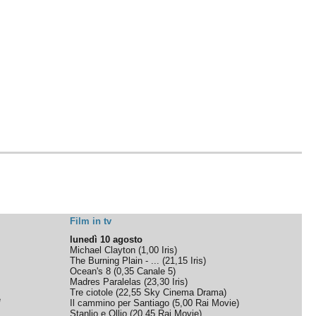
Film in tv
lunedì 10 agosto
Michael Clayton
(
1,00
Iris
)
The Burning Plain - ...
(
21,15
Iris
)
Ocean's 8
(
0,35
Canale 5
)
Madres Paralelas
(
23,30
Iris
)
Tre ciotole
(
22,55
Sky Cinema Drama
)
e
Il cammino per Santiago
(
5,00
Rai Movie
)
Stanlio e Ollio
(
20,45
Rai Movie
)