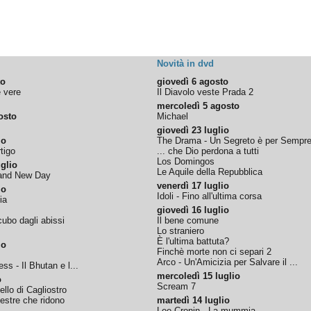
Novità in dvd
to
giovedì 6 agosto
e vere
Il Diavolo veste Prada 2
mercoledì 5 agosto
osto
Michael
giovedì 23 luglio
io
The Drama - Un Segreto è per Sempr
tigo
... che Dio perdona a tutti
Los Domingos
glio
Le Aquile della Repubblica
rand New Day
venerdì 17 luglio
io
Idoli - Fino all'ultima corsa
ia
giovedì 16 luglio
ubo dagli abissi
Il bene comune
Lo straniero
È l'ultima battuta?
io
Finchè morte non ci separi 2
Arco - Un'Amicizia per Salvare il ...
ss - Il Bhutan e l...
mercoledì 15 luglio
o
Scream 7
tello di Cagliostro
nestre che ridono
martedì 14 luglio
Lee Cronin - La mummia