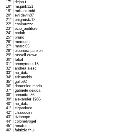
17° |
dejan t.
18° |
mr.pink321
19° |
mrfranktodd
20° |
evildevin87
21° |
enigmista12
22° |
cosimuzzo
23° |
ezio_auditore
24° |
badab
25° |
pruno
26° |
mercush
27° |
rmarci05
28° |
eleonora panzeri
29° |
russell crowe
30° |
fabal
31° |
anonymous15
32° |
andrea alesci
33° |
no_data
34° |
ericanobis_
35° |
gullo92
36° |
domenico maria
37° |
gabriele deidda
38° |
annarita_86
39° |
alexander 1986
40° |
no_data
41° |
elgatoloco
42° |
ch.soccini
43° |
tizianope
44° |
colonelvogel
45° |
renatoc.
46° |
fabrizio friuli