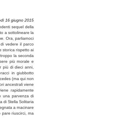
dì 16 giugno 2015
edenti sequel della
o a sottolineare la
ne. Ora, parliamoci
 di vedere il parco
storica rispetto ai
rtroppo la seconda
sere più morale e
 più di dieci anni,
acci in giubbotto
ercedes (ma qui non
ori ancestrali viene
viene rapidamente
re una parvenza di
 di Stella Solitaria
mpegnata a macinare
e pare riuscirci, ma