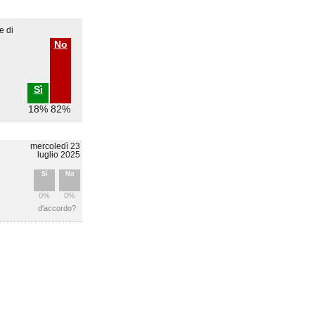
e di
No
Sì
18%
82%
mercoledì 23
luglio 2025
Sì
No
0%
0%
d'accordo?