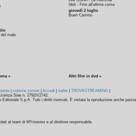
Idoli - Fino all'ultima corsa
o
giovedì 2 luglio
Buen Camino
lio
o del male
nema »
Altri film in dvd »
mente
|
colonne sonore
|
Accedi
|
trailer
|
TROVASTREAMING
|
icenza Siae n. 2792/I/2742.
ditoriale S.p.A. Tutti i diritti riservati. È vietata la riproduzione anche parzia
ffidati al team di MYmovies e al direttore responsabile.