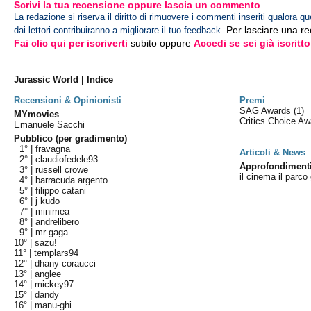
Scrivi la tua recensione oppure lascia un commento
La redazione si riserva il diritto di rimuovere i commenti inseriti qualora qu
Per lasciare una r
dai lettori contribuiranno a migliorare il tuo feedback.
Fai clic qui per iscriverti
subito oppure
Accedi se sei già iscritto
Jurassic World | Indice
Recensioni & Opinionisti
Premi
SAG Awards
(1)
MYmovies
Critics Choice A
Emanuele Sacchi
Pubblico (per gradimento)
1° |
fravagna
Articoli & News
2° |
claudiofedele93
Approfondiment
3° |
russell crowe
il cinema il parco
4° |
barracuda argento
5° |
filippo catani
6° |
j kudo
7° |
minimea
8° |
andrelibero
9° |
mr gaga
10° |
sazu!
11° |
templars94
12° |
dhany coraucci
13° |
anglee
14° |
mickey97
15° |
dandy
16° |
manu-ghi