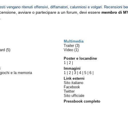
esti vengano ritenuti offensivi, diffamatori, calunniosi e volgari. Recensioni be
ecensione, avviare o partecipare a un forum, devi essere
membro di M
.
Multimedia
Trailer (3)
ward
(5)
Video (1)
Poster e locandine
1
|
2
|
i
Immagini
 giochi e la memoria
1
|
2
|
3
|
4
|
5
|
6
|
Link esterni
Sito italiano
Facebook
Twitter
Sito ufficiale
Pressbook completo