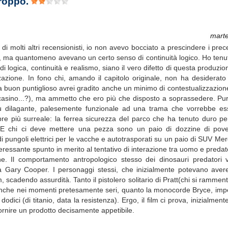
troppo.
marte
i molti altri recensionisti, io non avevo bocciato a prescindere i prec
, ma quantomeno avevano un certo senso di continuità logico. Ho tenut
ogica, continuità e realismo, siano il vero difetto di questa produzio
zzazione. In fono chi, amando il capitolo originale, non ha desiderato
 buon puntiglioso avrei gradito anche un minimo di contestualizzazione 
n casino...?), ma ammetto che ero più che disposto a soprassedere. Pu
ù dilagante, palesemente funzionale ad una trama che vorrebbe es
pre più surreale: la ferrea sicurezza del parco che ha tenuto duro per
 E chi ci deve mettere una pezza sono un paio di dozzine di pover
i di pungoli elettrici per le vacche e autotrasporati su un paio di SUV M
teressante spunto in merito al tentativo di interazione tra uomo e predat
e. Il comportamento antropologico stesso dei dinosauri predatori 
la Gary Cooper. I personaggi stessi, che inizialmente potevano ave
 scadendo assurdità. Tanto il pistolero solitario di Pratt(chi si rammenta
olo anche nei momenti pretesamente seri, quanto la monocorde Bryce, i
dodici (di titanio, data la resistenza). Ergo, il film ci prova, inizialment
fornire un prodotto decisamente appetibile.