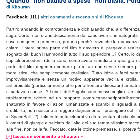
Quando "non badare a spese" non basta. Pur
di Khouran
Feedback: 111 |
altri commenti e recensioni di Khouran
Partirò andando in controtendenza e dichiarando che, a differenza d
saga. Certo, non erano decisamente dei capolavori cinematografici
cosa con questa premessa, proprio perché trovo che la mancanza di l
chiaro: l'intera prima parte del film è davvero di pregevole reali
sognato dal buon Hammond in tutto il suo splendore...? Certo, io da
capitoli precedenti (della serie, come avete rimediato a quel gra
parte del film degenera sempre più in un non-sense sempre pi
moralistica, che semplicemente realistica. Tutto inizia a farsi sem
improvvisamente e senza un motivo apparente vacilla e crolla.
antiproiettile (particolarmente utile per affrontare dinosauri) armat
si badava a spese...? I ribelli dell'Angola sono messi meglio). Un in
rapidamente ridotto ad un rapporto uomo-canecheriportailbaston
snaturato in favore di azioni umanizzate e scambi di sguardi al
credibilità, non riescono a reggere degnamente il proseguire del film,
in SpaceBall...?), talmente autocelebrativo da rasentare il ridic
kilometri di giungla e selciato dall'alto del suo femminilissimo tacco 
alla fine, non ce la fa. Peccato, date le ottime premesse, si poteva 
[+] lascia un commento a khouran »