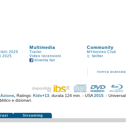
Multimedia
Community
ibili 2025
Trailer
MYmovies Club
li 2025
Video recensioni
twitter
diventa fan
ricerca avanzata
.
Azione
,
Ratings:
Kids+13
, durata 124 min. - USA
2015
. - Universal
bblico e dizionari.
rasi
Streaming