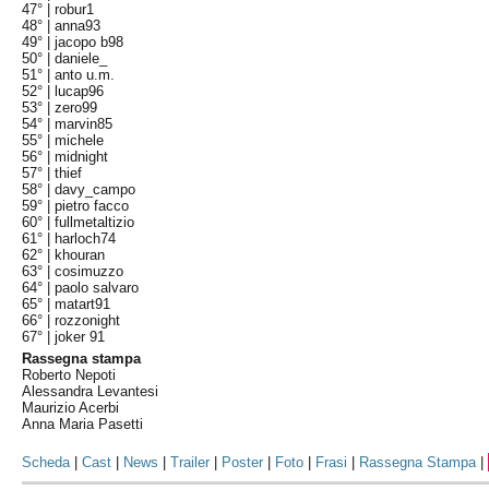
47° |
robur1
48° |
anna93
49° |
jacopo b98
50° |
daniele_
51° |
anto u.m.
52° |
lucap96
53° |
zero99
54° |
marvin85
55° |
michele
56° |
midnight
57° |
thief
58° |
davy_campo
59° |
pietro facco
60° |
fullmetaltizio
61° |
harloch74
62° |
khouran
63° |
cosimuzzo
64° |
paolo salvaro
65° |
matart91
66° |
rozzonight
67° |
joker 91
Rassegna stampa
Roberto Nepoti
Alessandra Levantesi
Maurizio Acerbi
Anna Maria Pasetti
Scheda
|
Cast
|
News
|
Trailer
|
Poster
|
Foto
|
Frasi
|
Rassegna Stampa
|