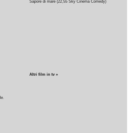
Sapore di mare
(
22,55
Sky Cinema Comedy
)
Altri film in tv »
le.