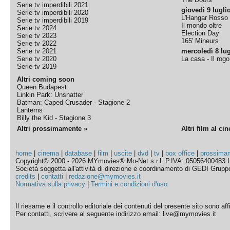
Serie tv imperdibili 2021
giovedì 9 lugli
Serie tv imperdibili 2020
L'Hangar Rosso
Serie tv imperdibili 2019
Il mondo oltre
Serie tv 2024
Election Day
Serie tv 2023
165' Mineurs
Serie tv 2022
Serie tv 2021
mercoledì 8 lug
Serie tv 2020
La casa - Il rog
Serie tv 2019
Altri coming soon
Queen Budapest
Linkin Park: Unshatter
Batman: Caped Crusader - Stagione 2
Lanterns
Billy the Kid - Stagione 3
Altri prossimamente »
Altri film al ci
home
|
cinema
|
database
|
film
|
uscite
|
dvd
|
tv
|
box office
|
prossima
Copyright© 2000 - 2026 MYmovies® Mo-Net s.r.l. P.IVA: 05056400483 L
Società soggetta all'attività di direzione e coordinamento di GEDI Gruppo E
credits
|
contatti
|
redazione@mymovies.it
Normativa sulla privacy
|
Termini e condizioni d'uso
Il riesame e il controllo editoriale dei contenuti del presente sito sono a
Per contatti, scrivere al seguente indirizzo email: live@mymovies.it