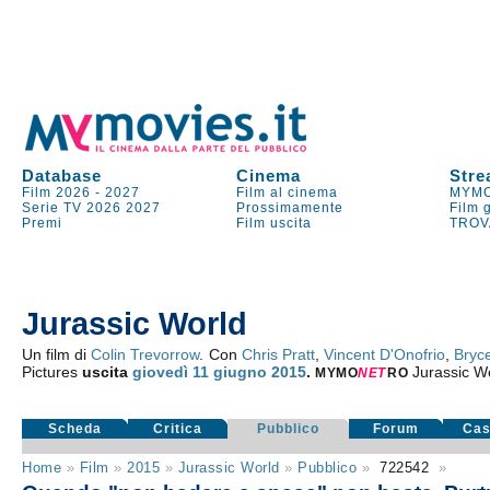
Database
Cinema
Stre
Film 2026
-
2027
Film al cinema
MYMO
Serie TV
2026
2027
Prossimamente
Film 
Premi
Film uscita
TROV
Jurassic World
Un film di
Colin Trevorrow
. Con
Chris Pratt
,
Vincent D'Onofrio
,
Bryc
Pictures
uscita
giovedì 11
giugno 2015
.
Jurassic W
MYMO
NE
T
RO
Scheda
Critica
Pubblico
Forum
Cas
Home
»
Film
»
2015
»
Jurassic World
»
Pubblico
»
722542
»