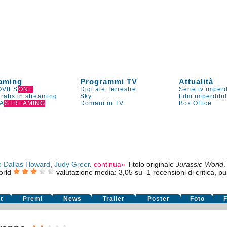
aming
Programmi TV
Attualità
VIES
ONE
Digitale Terrestre
Serie tv imperd
gratis in streaming
Sky
Film imperdibi
A
STREAMING
Domani in TV
Box Office
e Dallas Howard
,
Judy Greer
.
continua»
Titolo originale
Jurassic World
orld
valutazione media:
3,05
su
-1
recensioni di critica, pu
t
Premi
News
Trailer
Poster
Foto
F