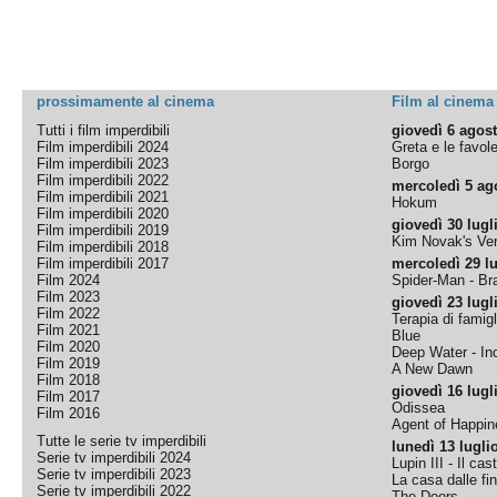
prossimamente al cinema
Film al cinema
Tutti i film imperdibili
giovedì 6 agos
Film imperdibili 2024
Greta e le favol
Film imperdibili 2023
Borgo
Film imperdibili 2022
mercoledì 5 ag
Film imperdibili 2021
Hokum
Film imperdibili 2020
giovedì 30 lugl
Film imperdibili 2019
Kim Novak's Ver
Film imperdibili 2018
Film imperdibili 2017
mercoledì 29 lu
Film 2024
Spider-Man - B
Film 2023
giovedì 23 lugl
Film 2022
Terapia di famigl
Film 2021
Blue
Film 2020
Deep Water - Inc
Film 2019
A New Dawn
Film 2018
giovedì 16 lugl
Film 2017
Odissea
Film 2016
Agent of Happine
Tutte le serie tv imperdibili
lunedì 13 lugli
Serie tv imperdibili 2024
Lupin III - Il cas
Serie tv imperdibili 2023
La casa dalle fi
Serie tv imperdibili 2022
The Doors