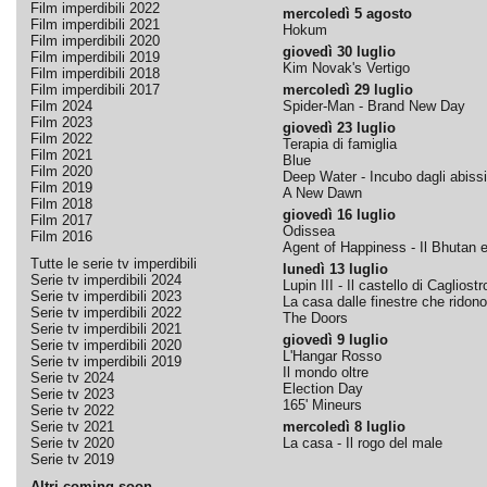
Film imperdibili 2022
mercoledì 5 agosto
Film imperdibili 2021
Hokum
Film imperdibili 2020
giovedì 30 luglio
Film imperdibili 2019
Kim Novak's Vertigo
Film imperdibili 2018
Film imperdibili 2017
mercoledì 29 luglio
Film 2024
Spider-Man - Brand New Day
Film 2023
giovedì 23 luglio
Film 2022
Terapia di famiglia
Film 2021
Blue
Film 2020
Deep Water - Incubo dagli abissi
Film 2019
A New Dawn
Film 2018
giovedì 16 luglio
Film 2017
Odissea
Film 2016
Agent of Happiness - Il Bhutan e 
Tutte le serie tv imperdibili
lunedì 13 luglio
Serie tv imperdibili 2024
Lupin III - Il castello di Cagliostr
Serie tv imperdibili 2023
La casa dalle finestre che ridono
Serie tv imperdibili 2022
The Doors
Serie tv imperdibili 2021
giovedì 9 luglio
Serie tv imperdibili 2020
L'Hangar Rosso
Serie tv imperdibili 2019
Il mondo oltre
Serie tv 2024
Election Day
Serie tv 2023
165' Mineurs
Serie tv 2022
Serie tv 2021
mercoledì 8 luglio
Serie tv 2020
La casa - Il rogo del male
Serie tv 2019
Altri coming soon