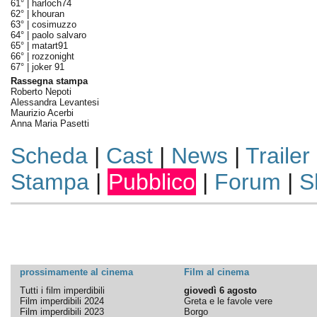
61° |
harloch74
62° |
khouran
63° |
cosimuzzo
64° |
paolo salvaro
65° |
matart91
66° |
rozzonight
67° |
joker 91
Rassegna stampa
Roberto Nepoti
Alessandra Levantesi
Maurizio Acerbi
Anna Maria Pasetti
Scheda
|
Cast
|
News
|
Trailer
Stampa
|
Pubblico
|
Forum
|
S
prossimamente al cinema
Film al cinema
Tutti i film imperdibili
giovedì 6 agosto
Film imperdibili 2024
Greta e le favole vere
Film imperdibili 2023
Borgo