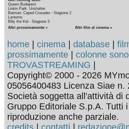
Queen Budapest
Linkin Park: Unshatter
Batman: Caped Crusader - Stagione 2
Lanterns
Billy the Kid - Stagione 3
Altri prossimamente »
Altri film al cinema »
home
|
cinema
|
database
|
fil
prossimamente
|
colonne sono
TROVASTREAMING
|
Copyright© 2000 - 2026 MYmov
05056400483 Licenza Siae n. 
Società soggetta all'attività d
Gruppo Editoriale S.p.A. Tutti i d
riproduzione anche parziale.
credits
|
contatti
|
redazione@m