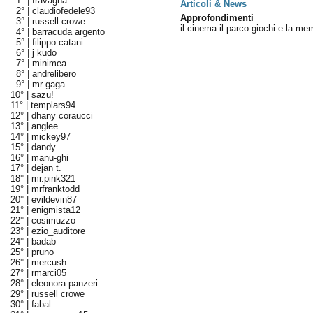
1° |
fravagna
Articoli & News
2° |
claudiofedele93
Approfondimenti
3° |
russell crowe
il cinema il parco giochi e la me
4° |
barracuda argento
5° |
filippo catani
6° |
j kudo
7° |
minimea
8° |
andrelibero
9° |
mr gaga
10° |
sazu!
11° |
templars94
12° |
dhany coraucci
13° |
anglee
14° |
mickey97
15° |
dandy
16° |
manu-ghi
17° |
dejan t.
18° |
mr.pink321
19° |
mrfranktodd
20° |
evildevin87
21° |
enigmista12
22° |
cosimuzzo
23° |
ezio_auditore
24° |
badab
25° |
pruno
26° |
mercush
27° |
rmarci05
28° |
eleonora panzeri
29° |
russell crowe
30° |
fabal