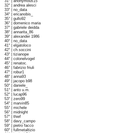
31° |
anonymous15
32° |
andrea alesci
33° |
no_data
34° |
ericanobis_
35° |
gullo92
36° |
domenico maria
37° |
gabriele deidda
38° |
annarita_86
39° |
alexander 1986
40° |
no_data
41° |
elgatoloco
42° |
ch.soccini
43° |
tizianope
44° |
colonelvogel
45° |
renatoc.
46° |
fabrizio friuli
47° |
robur1
48° |
anna93
49° |
jacopo b98
50° |
daniele_
51° |
anto u.m.
52° |
lucap96
53° |
zero99
54° |
marvin85
55° |
michele
56° |
midnight
57° |
thief
58° |
davy_campo
59° |
pietro facco
60° |
fullmetaltizio