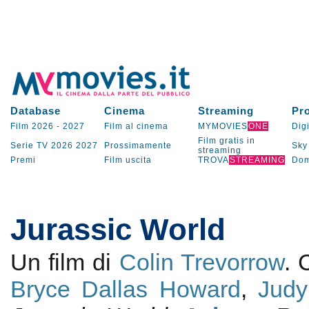
Database
Cinema
Streaming
Pr
Film 2026
-
2027
Film al cinema
MYMOVIES
ONE
Digi
Film gratis in
Serie TV
2026
2027
Prossimamente
Sky
streaming
Premi
Film uscita
TROVA
STREAMING
Dom
Jurassic World
Un film di
Colin Trevorrow
.
Bryce Dallas Howard
,
Judy