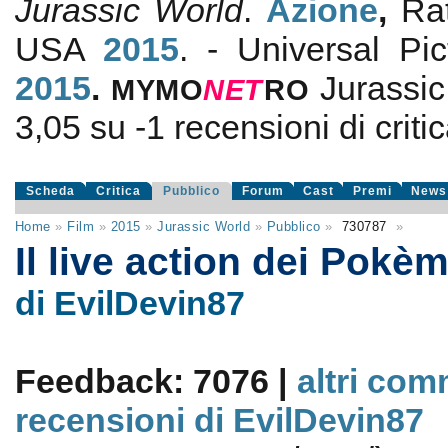
Jurassic World
.
Azione
,
Ra
USA
2015
. - Universal Pi
2015
.
Jurassi
MYMO
NE
T
RO
3,05
su
-1
recensioni di critic
Scheda
Critica
Pubblico
Forum
Cast
Premi
News
Home
»
Film
»
2015
»
Jurassic World
»
Pubblico
»
730787
»
Il live action dei Pok
di EvilDevin87
Feedback: 7076 |
altri com
recensioni di EvilDevin87