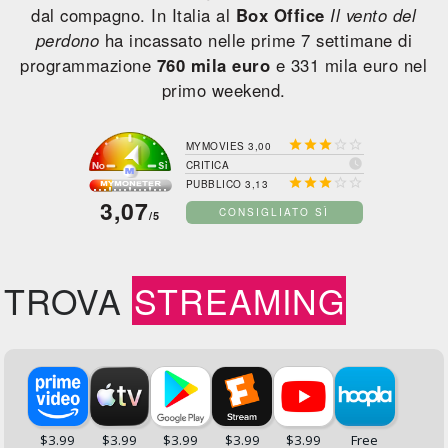
dal compagno. In Italia al
Box Office
Il vento del
perdono
ha incassato nelle prime 7 settimane di
programmazione
760 mila euro
e 331 mila euro nel
primo weekend.





MYMOVIES 3,00

CRITICA





PUBBLICO 3,13
3,07
CONSIGLIATO SÌ
/5
TROVA
STREAMING