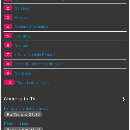
2
Odissea
3
Hokum
4
Minions & Monsters
5
Toy Story 5
6
Michael
7
Il Diavolo veste Prada 2
8
Hamnet - Nel nome del figlio
9
Gioia mia
10
Terapia di famiglia
Stasera in Tv
❯
Per qualche dollaro in più
RaiTre ore 21:30
Ritorno al futuro
Italia 1 ore 21:25