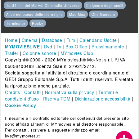
Tutti i film del Marvel Cinematic Universe
Il signore degli anelli
Alice nel paese delle meraviglie
Mad Max
Che Guevara
Terminator
Rocky
Home
|
Cinema
|
Database
|
Film
|
Calendario Uscite
|
MYMOVIESLIVE
|
Dvd
|
Tv
|
Box Office
|
Prossimamente
|
Trailer
|
Colonne sonore
|
MYmovies Club
Copyright© 2000 - 2026 MYmovies.it® Mo-Net s.r.l. P.IVA:
05056400483 Licenza Siae n. 2792/I/2742.
Società soggetta all'attività di direzione e coordinamento di
GEDI Gruppo Editoriale S.p.A. Tutti i diritti riservati. È vietata
la riproduzione anche parziale.
Credits
|
Contatti
|
Normativa sulla privacy
|
Termini e
condizioni d'uso
|
Riserva TDM
|
Dichiarazione accessibilità
|
Cookie Policy
Il riesame e il controllo editoriale dei contenuti del presente sito
sono affidati al team di MYmovies e al direttore responsabile.
Per contatti, scrivere al seguente indirizzo email:
live@mymovies.it