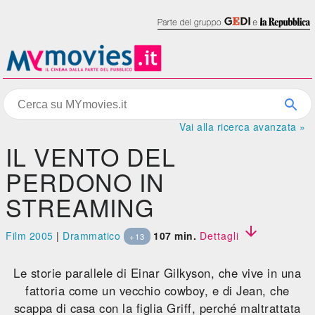
Vai alla ricerca avanzata »
IL VENTO DEL
PERDONO IN
STREAMING

Film 2005
|
Drammatico
107 min.
Dettagli
+13
Le storie parallele di Einar Gilkyson, che vive in una
fattoria come un vecchio cowboy, e di Jean, che
scappa di casa con la figlia Griff, perché maltrattata