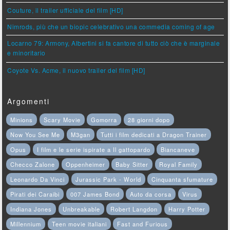
Couture, il trailer ufficiale del film [HD]
Nimrods, più che un biopic celebrativo una commedia coming of age
Locarno 79: Armony, Albertini si fa cantore di tutto ciò che è marginale
e minoritario
Coyote Vs. Acme, il nuovo trailer del film [HD]
Argomenti
Minions
Scary Movie
Gomorra
28 giorni dopo
Now You See Me
M3gan
Tutti i film dedicati a Dragon Trainer
Opus
I film e le serie ispirate a Il gattopardo
Biancaneve
Checco Zalone
Oppenheimer
Baby Sitter
Royal Family
Leonardo Da Vinci
Jurassic Park - World
Cinquanta sfumature
Pirati dei Caraibi
007 James Bond
Auto da corsa
Virus
Indiana Jones
Unbreakable
Robert Langdon
Harry Potter
Millennium
Teen movie italiani
Fast and Furious