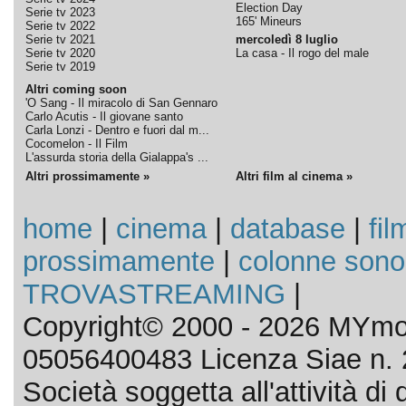
Election Day
Serie tv 2023
165' Mineurs
Serie tv 2022
Serie tv 2021
mercoledì 8 luglio
Serie tv 2020
La casa - Il rogo del male
Serie tv 2019
Altri coming soon
'O Sang - Il miracolo di San Gennaro
Carlo Acutis - Il giovane santo
Carla Lonzi - Dentro e fuori dal m...
Cocomelon - Il Film
L'assurda storia della Gialappa's ...
Altri prossimamente »
Altri film al cinema »
home
|
cinema
|
database
|
fil
prossimamente
|
colonne sono
TROVASTREAMING
|
Copyright© 2000 - 2026 MYmov
05056400483 Licenza Siae n. 
Società soggetta all'attività d