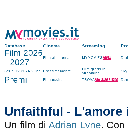
Database
Cinema
Streaming
Pr
Film 2026
Film al cinema
MYMOVIES
ONE
Digi
-
2027
Film gratis in
Serie TV
2026
2027
Prossimamente
Sky
streaming
Premi
Film uscita
TROVA
STREAMING
Dom
Unfaithful - L'amore 
Un film di
Adrian Lyne
. Con