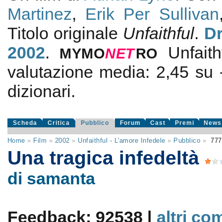
Martinez
,
Erik Per Sullivan
Titolo originale
Unfaithful
.
D
2002
.
Unfait
MYMO
NE
T
RO
valutazione media:
2,45
su
dizionari.
Scheda
Critica
Pubblico
Forum
Cast
Premi
News
Home
»
Film
»
2002
»
Unfaithful - L'amore Infedele
»
Pubblico
»
777
Una tragica infedeltà
di samanta
Feedback: 92538 |
altri co