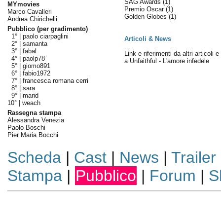
SAG Awards
(1)
MYmovies
Premio Oscar
(1)
Marco Cavalleri
Golden Globes
(1)
Andrea Chirichelli
Pubblico (per gradimento)
1° |
paolo ciarpaglini
Articoli & News
2° |
samanta
3° |
fabal
Link e riferimenti da altri articoli 
4° |
paolp78
a Unfaithful - L'amore infedele
5° |
giomo891
6° |
fabio1972
7° |
francesca romana cerri
8° |
sara
9° |
marid
10° |
weach
Rassegna stampa
Alessandra Venezia
Paolo Boschi
Pier Maria Bocchi
Scheda
|
Cast
|
News
|
Trailer
Stampa
|
Pubblico
|
Forum
|
S