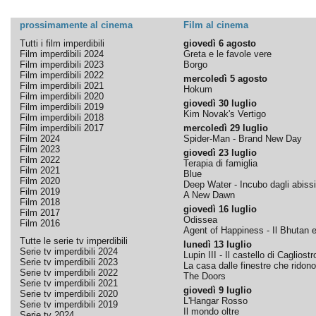
prossimamente al cinema
Film al cinema
Tutti i film imperdibili
giovedì 6 agosto
Film imperdibili 2024
Greta e le favole vere
Film imperdibili 2023
Borgo
Film imperdibili 2022
mercoledì 5 agosto
Film imperdibili 2021
Hokum
Film imperdibili 2020
giovedì 30 luglio
Film imperdibili 2019
Kim Novak's Vertigo
Film imperdibili 2018
Film imperdibili 2017
mercoledì 29 luglio
Film 2024
Spider-Man - Brand New Day
Film 2023
giovedì 23 luglio
Film 2022
Terapia di famiglia
Film 2021
Blue
Film 2020
Deep Water - Incubo dagli abissi
Film 2019
A New Dawn
Film 2018
giovedì 16 luglio
Film 2017
Odissea
Film 2016
Agent of Happiness - Il Bhutan e 
Tutte le serie tv imperdibili
lunedì 13 luglio
Serie tv imperdibili 2024
Lupin III - Il castello di Cagliostr
Serie tv imperdibili 2023
La casa dalle finestre che ridono
Serie tv imperdibili 2022
The Doors
Serie tv imperdibili 2021
giovedì 9 luglio
Serie tv imperdibili 2020
L'Hangar Rosso
Serie tv imperdibili 2019
Il mondo oltre
Serie tv 2024