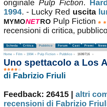
originale
Pulp Fiction
.
Hard
1994
. - Lucky Red
uscita
lu
Pulp Fiction
MYMO
NE
T
RO
recensioni di critica, pubblico
Scheda
Critica
Pubblico
Forum
Cast
Premi
News
Home
»
Film
»
1994
»
Pulp Fiction
»
Pubblico
»
1699716
»
Uno spettacolo a Los 
di Fabrizio Friuli
Feedback: 26415 |
altri co
recensioni di Fabrizio Friul