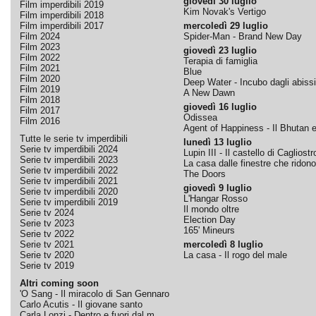
giovedì 30 luglio
Film imperdibili 2019
Kim Novak's Vertigo
Film imperdibili 2018
Film imperdibili 2017
mercoledì 29 luglio
Film 2024
Spider-Man - Brand New Day
Film 2023
giovedì 23 luglio
Film 2022
Terapia di famiglia
Film 2021
Blue
Film 2020
Deep Water - Incubo dagli abissi
Film 2019
A New Dawn
Film 2018
giovedì 16 luglio
Film 2017
Odissea
Film 2016
Agent of Happiness - Il Bhutan e 
Tutte le serie tv imperdibili
lunedì 13 luglio
Serie tv imperdibili 2024
Lupin III - Il castello di Cagliostr
Serie tv imperdibili 2023
La casa dalle finestre che ridono
Serie tv imperdibili 2022
The Doors
Serie tv imperdibili 2021
giovedì 9 luglio
Serie tv imperdibili 2020
L'Hangar Rosso
Serie tv imperdibili 2019
Il mondo oltre
Serie tv 2024
Election Day
Serie tv 2023
165' Mineurs
Serie tv 2022
Serie tv 2021
mercoledì 8 luglio
Serie tv 2020
La casa - Il rogo del male
Serie tv 2019
Altri coming soon
'O Sang - Il miracolo di San Gennaro
Carlo Acutis - Il giovane santo
Carla Lonzi - Dentro e fuori dal m...