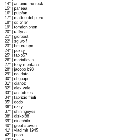
14° |
antonio the rock
15° |
parieaa
16° |
pulpfan
17° |
matteo del piero
18° |
dr. o' le'
19° |
tomdoniphon
20° |
raffyna
21° |
giorpost
22° |
sg.wolf
23° |
hm crespo
24° |
pozzy
25° |
fabio57
26° |
mariaflavia
27° |
tony montana
28° |
jacopo b98
29° |
no_data
30° |
el guape
31° |
cianoz
32° |
alex vale
33° |
aristoteles
34° |
fabrizio friuli
35° |
dodo
36° |
ozzy
37° |
shiningeyes
38° |
diskol88
39° |
cinephilo
40° |
great steven
41° |
vladimir 1945
42° |
peoo
43° |
reiver