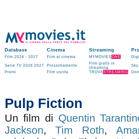
Database
Cinema
Streaming
Pr
Film 2026
-
2027
Film al cinema
MYMOVIES
ONE
Digi
Film gratis in
Serie TV
2026
2027
Prossimamente
Sky
streaming
Premi
Film uscita
TROVA
STREAMING
Dom
Pulp Fiction
Un film di
Quentin Tarantin
Jackson
,
Tim Roth
,
Ama