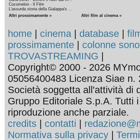
Cocomelon - Il Film
L'assurda storia della Gialappa's ...
Altri prossimamente »
Altri film al cinema »
home
|
cinema
|
database
|
fil
prossimamente
|
colonne sono
TROVASTREAMING
|
Copyright© 2000 - 2026 MYmov
05056400483 Licenza Siae n. 
Società soggetta all'attività d
Gruppo Editoriale S.p.A. Tutti i d
riproduzione anche parziale.
credits
|
contatti
|
redazione@m
Normativa sulla privacy
|
Termi