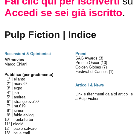
Fai clic qui per iscriverti
su
Accedi se sei già iscritto
.
Pulp Fiction | Indice
Recensioni & Opinionisti
Premi
SAG Awards
(3)
MYmovies
Premio Oscar
(10)
Marco Chiani
Golden Globes
(7)
Festival di Cannes
(1)
Pubblico (per gradimento)
1° |
elianto
2° |
marv89
Articoli & News
3° |
expo
4° |
jkh
Link e riferimenti da altri articoli 
5° |
andrea
a Pulp Fiction
6° |
strangelove'90
7° |
mr.619
8° |
simon
9° |
fabio alviggi
10° |
franknfurter
11° |
nicolò
12° |
paolo salvaro
13° |
bella earl!