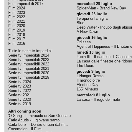
Film imperdibili 2017
mercoledì 29 luglio
Film 2024
Spider-Man - Brand New Day
Film 2023
giovedì 23 luglio
Film 2022
Terapia di famiglia
Film 2021
Blue
Film 2020
Deep Water - Incubo dagli abissi
Film 2019
A New Dawn
Film 2018
giovedì 16 luglio
Film 2017
Odissea
Film 2016
Agent of Happiness - Il Bhutan e 
Tutte le serie tv imperdibili
lunedì 13 luglio
Serie tv imperdibili 2024
Lupin III - Il castello di Cagliostr
Serie tv imperdibili 2023
La casa dalle finestre che ridono
Serie tv imperdibili 2022
The Doors
Serie tv imperdibili 2021
giovedì 9 luglio
Serie tv imperdibili 2020
L'Hangar Rosso
Serie tv imperdibili 2019
Il mondo oltre
Serie tv 2024
Election Day
Serie tv 2023
165' Mineurs
Serie tv 2022
Serie tv 2021
mercoledì 8 luglio
Serie tv 2020
La casa - Il rogo del male
Serie tv 2019
Altri coming soon
'O Sang - Il miracolo di San Gennaro
Carlo Acutis - Il giovane santo
Carla Lonzi - Dentro e fuori dal m...
Cocomelon - Il Film