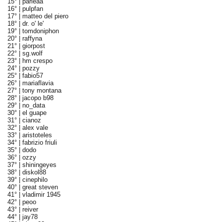
15° |
parieaa
16° |
pulpfan
17° |
matteo del piero
18° |
dr. o' le'
19° |
tomdoniphon
20° |
raffyna
21° |
giorpost
22° |
sg.wolf
23° |
hm crespo
24° |
pozzy
25° |
fabio57
26° |
mariaflavia
27° |
tony montana
28° |
jacopo b98
29° |
no_data
30° |
el guape
31° |
cianoz
32° |
alex vale
33° |
aristoteles
34° |
fabrizio friuli
35° |
dodo
36° |
ozzy
37° |
shiningeyes
38° |
diskol88
39° |
cinephilo
40° |
great steven
41° |
vladimir 1945
42° |
peoo
43° |
reiver
44° |
jay78