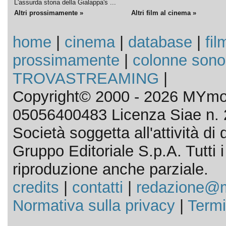
L'assurda storia della Gialappa's ...
Altri prossimamente »
Altri film al cinema »
home
|
cinema
|
database
|
fil
prossimamente
|
colonne sono
TROVASTREAMING
|
Copyright© 2000 - 2026 MYmov
05056400483 Licenza Siae n. 
Società soggetta all'attività d
Gruppo Editoriale S.p.A. Tutti i d
riproduzione anche parziale.
credits
|
contatti
|
redazione@m
Normativa sulla privacy
|
Termi