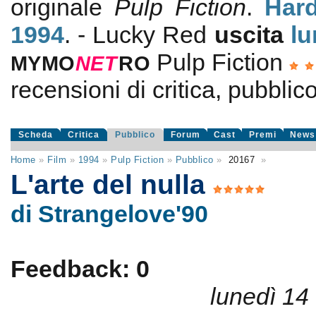
originale
Pulp Fiction
.
Hard
1994
. - Lucky Red
uscita
lu
Pulp Fiction
MYMO
NE
T
RO
recensioni di critica, pubblico
Scheda
Critica
Pubblico
Forum
Cast
Premi
News
Home
»
Film
»
1994
»
Pulp Fiction
»
Pubblico
»
20167
»
L'arte del nulla
di Strangelove'90
Feedback: 0
lunedì 14