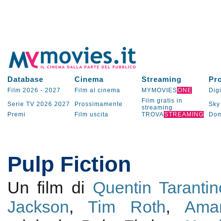
Database
Cinema
Streaming
Pr
Film 2026
-
2027
Film al cinema
MYMOVIES
ONE
Digi
Film gratis in
Serie TV
2026
2027
Prossimamente
Sky
streaming
Premi
Film uscita
TROVA
STREAMING
Dom
Pulp Fiction
Un film di
Quentin Tarantin
Jackson
,
Tim Roth
,
Ama