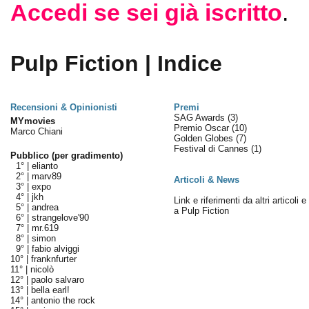
Accedi se sei già iscritto
.
Pulp Fiction | Indice
Recensioni & Opinionisti
Premi
SAG Awards
(3)
MYmovies
Premio Oscar
(10)
Marco Chiani
Golden Globes
(7)
Festival di Cannes
(1)
Pubblico (per gradimento)
1° |
elianto
2° |
marv89
Articoli & News
3° |
expo
4° |
jkh
Link e riferimenti da altri articoli 
5° |
andrea
a Pulp Fiction
6° |
strangelove'90
7° |
mr.619
8° |
simon
9° |
fabio alviggi
10° |
franknfurter
11° |
nicolò
12° |
paolo salvaro
13° |
bella earl!
14° |
antonio the rock