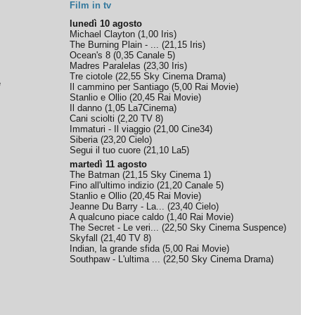
Film in tv
lunedì 10 agosto
Michael Clayton
(
1,00
Iris
)
The Burning Plain - ...
(
21,15
Iris
)
Ocean's 8
(
0,35
Canale 5
)
Madres Paralelas
(
23,30
Iris
)
Tre ciotole
(
22,55
Sky Cinema Drama
)
e
Il cammino per Santiago
(
5,00
Rai Movie
)
Stanlio e Ollio
(
20,45
Rai Movie
)
Il danno
(
1,05
La7Cinema
)
Cani sciolti
(
2,20
TV 8
)
Immaturi - Il viaggio
(
21,00
Cine34
)
Siberia
(
23,20
Cielo
)
Segui il tuo cuore
(
21,10
La5
)
martedì 11 agosto
The Batman
(
21,15
Sky Cinema 1
)
Fino all'ultimo indizio
(
21,20
Canale 5
)
Stanlio e Ollio
(
20,45
Rai Movie
)
Jeanne Du Barry - La...
(
23,40
Cielo
)
A qualcuno piace caldo
(
1,40
Rai Movie
)
The Secret - Le veri...
(
22,50
Sky Cinema Suspence
)
Skyfall
(
21,40
TV 8
)
Indian, la grande sfida
(
5,00
Rai Movie
)
Southpaw - L'ultima ...
(
22,50
Sky Cinema Drama
)