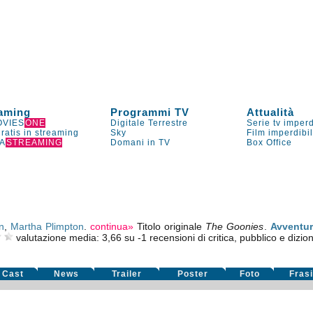
aming
Programmi TV
Attualità
VIES
ONE
Digitale Terrestre
Serie tv imperd
gratis in streaming
Sky
Film imperdibi
A
STREAMING
Domani in TV
Box Office
n
,
Martha Plimpton
.
continua»
Titolo originale
The Goonies
.
Avventur
valutazione media:
3,66
su
-1
recensioni di critica, pubblico e dizion
Cast
News
Trailer
Poster
Foto
Fras