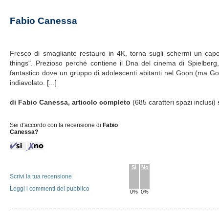
Fabio Canessa
Fresco di smagliante restauro in 4K, torna sugli schermi un capo
things". Prezioso perché contiene il Dna del cinema di Spielber
fantastico dove un gruppo di adolescenti abitanti nel Goon (ma Gooni
indiavolato. [...]
di Fabio Canessa, articolo completo
(685 caratteri spazi inclusi)
Sei d'accordo con la recensione di
Fabio
Canessa?
Sì
No
Scrivi la tua recensione
Leggi i commenti del pubblico
0%
0%