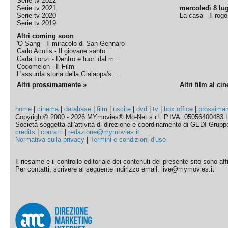
Serie tv 2022
Serie tv 2021
mercoledì 8 lug
Serie tv 2020
La casa - Il rog
Serie tv 2019
Altri coming soon
'O Sang - Il miracolo di San Gennaro
Carlo Acutis - Il giovane santo
Carla Lonzi - Dentro e fuori dal m...
Cocomelon - Il Film
L'assurda storia della Gialappa's ...
Altri prossimamente »
Altri film al ci
home
|
cinema
|
database
|
film
|
uscite
|
dvd
|
tv
|
box office
|
prossima
Copyright© 2000 - 2026 MYmovies® Mo-Net s.r.l. P.IVA: 05056400483 L
Società soggetta all'attività di direzione e coordinamento di GEDI Gruppo E
credits
|
contatti
|
redazione@mymovies.it
Normativa sulla privacy
|
Termini e condizioni d'uso
Il riesame e il controllo editoriale dei contenuti del presente sito sono a
Per contatti, scrivere al seguente indirizzo email: live@mymovies.it