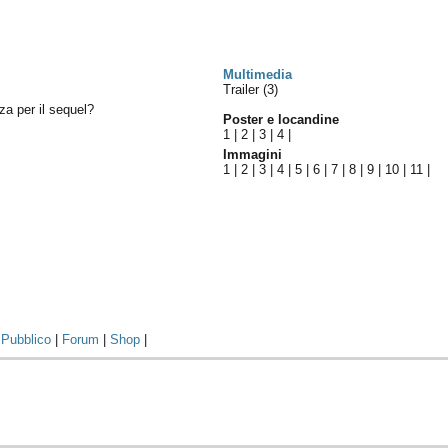
Multimedia
Trailer (3)
za per il sequel?
Poster e locandine
1
|
2
|
3
|
4
|
Immagini
1
|
2
|
3
|
4
|
5
|
6
|
7
|
8
|
9
|
10
|
11
|
|
Pubblico
|
Forum
|
Shop
|