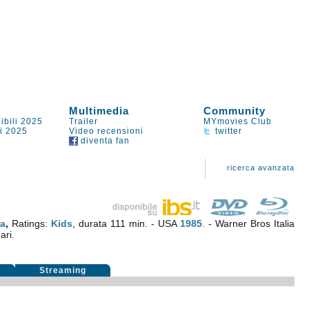
Multimedia
Community
ibili 2025
Trailer
MYmovies Club
li 2025
Video recensioni
twitter
diventa fan
ricerca avanzata
a
,
Ratings:
Kids
, durata 111 min. - USA
1985
. - Warner Bros Italia
ari.
i
Streaming