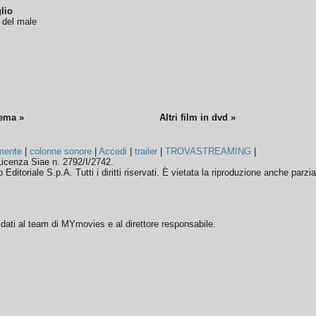
lio
o del male
nema »
Altri film in dvd »
mente
|
colonne sonore
|
Accedi
|
trailer
|
TROVASTREAMING
|
icenza Siae n. 2792/I/2742.
ditoriale S.p.A. Tutti i diritti riservati. È vietata la riproduzione anche parzia
ffidati al team di MYmovies e al direttore responsabile.