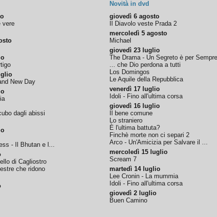
Novità in dvd
to
giovedì 6 agosto
e vere
Il Diavolo veste Prada 2
mercoledì 5 agosto
osto
Michael
giovedì 23 luglio
io
The Drama - Un Segreto è per Sempr
tigo
... che Dio perdona a tutti
Los Domingos
glio
Le Aquile della Repubblica
rand New Day
venerdì 17 luglio
io
Idoli - Fino all'ultima corsa
ia
giovedì 16 luglio
ubo dagli abissi
Il bene comune
Lo straniero
È l'ultima battuta?
io
Finchè morte non ci separi 2
Arco - Un'Amicizia per Salvare il ...
ss - Il Bhutan e l...
mercoledì 15 luglio
o
Scream 7
tello di Cagliostro
nestre che ridono
martedì 14 luglio
Lee Cronin - La mummia
Idoli - Fino all'ultima corsa
o
giovedì 2 luglio
Buen Camino