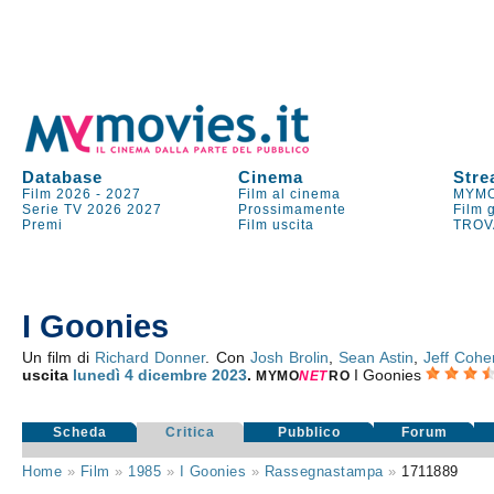
Database
Cinema
Stre
Film 2026
-
2027
Film al cinema
MYMO
Serie TV
2026
2027
Prossimamente
Film 
Premi
Film uscita
TROV
I Goonies
Un film di
Richard Donner
. Con
Josh Brolin
,
Sean Astin
,
Jeff Cohe
uscita
lunedì 4
dicembre 2023
.
I Goonies
MYMO
NE
T
RO
Scheda
Critica
Pubblico
Forum
Home
»
Film
»
1985
»
I Goonies
»
Rassegnastampa
»
1711889