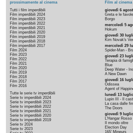
prossimamente al cinema
Film al cinema
Tutti i film imperdibili
giovedì 6 agos
Film imperdibili 2024
Greta e le favol
Film imperdibili 2023
Borgo
Film imperdibili 2022
mercoledì 5 ag
Film imperdibili 2021
Hokum
Film imperdibili 2020
giovedì 30 lugl
Film imperdibili 2019
Kim Novak's Ver
Film imperdibili 2018
Film imperdibili 2017
mercoledì 29 lu
Film 2024
Spider-Man - B
Film 2023
giovedì 23 lugl
Film 2022
Terapia di famigl
Film 2021
Blue
Film 2020
Deep Water - Inc
Film 2019
A New Dawn
Film 2018
giovedì 16 lugl
Film 2017
Odissea
Film 2016
Agent of Happine
Tutte le serie tv imperdibili
lunedì 13 lugli
Serie tv imperdibili 2024
Lupin III - Il cas
Serie tv imperdibili 2023
La casa dalle fi
Serie tv imperdibili 2022
The Doors
Serie tv imperdibili 2021
giovedì 9 lugli
Serie tv imperdibili 2020
L'Hangar Rosso
Serie tv imperdibili 2019
Il mondo oltre
Serie tv 2024
Election Day
Serie tv 2023
165' Mineurs