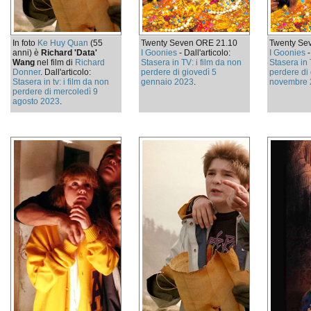
In foto
Ke Huy Quan
(55
Twenty Seven ORE 21.10
Twenty Se
anni) è
Richard 'Data'
I Goonies
- Dall'articolo:
I Goonies
-
Wang
nel film di
Richard
Stasera in TV: i film da non
Stasera in 
Donner
. Dall'articolo:
perdere di giovedì 5
perdere di
Stasera in tv: i film da non
gennaio 2023
.
novembre 
perdere di mercoledì 9
agosto 2023
.