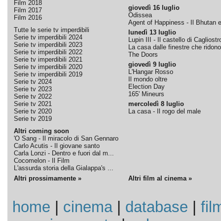
Film 2018
giovedì 16 luglio
Film 2017
Odissea
Film 2016
Agent of Happiness - Il Bhutan e 
Tutte le serie tv imperdibili
lunedì 13 luglio
Serie tv imperdibili 2024
Lupin III - Il castello di Cagliostr
Serie tv imperdibili 2023
La casa dalle finestre che ridono
Serie tv imperdibili 2022
The Doors
Serie tv imperdibili 2021
giovedì 9 luglio
Serie tv imperdibili 2020
L'Hangar Rosso
Serie tv imperdibili 2019
Il mondo oltre
Serie tv 2024
Election Day
Serie tv 2023
165' Mineurs
Serie tv 2022
Serie tv 2021
mercoledì 8 luglio
Serie tv 2020
La casa - Il rogo del male
Serie tv 2019
Altri coming soon
'O Sang - Il miracolo di San Gennaro
Carlo Acutis - Il giovane santo
Carla Lonzi - Dentro e fuori dal m...
Cocomelon - Il Film
L'assurda storia della Gialappa's ...
Altri prossimamente »
Altri film al cinema »
home
|
cinema
|
database
|
fil