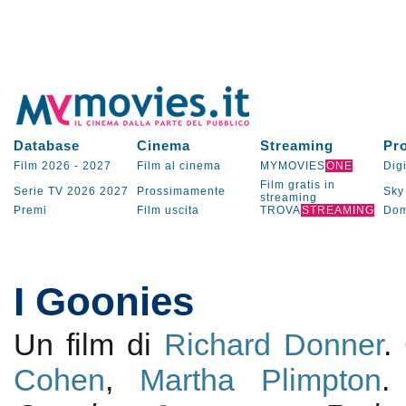
Database
Cinema
Streaming
Pr
Film 2026
-
2027
Film al cinema
MYMOVIES
ONE
Digi
Film gratis in
Serie TV
2026
2027
Prossimamente
Sky
streaming
Premi
Film uscita
TROVA
STREAMING
Dom
I Goonies
Un film di
Richard Donner
.
Cohen
,
Martha Plimpton