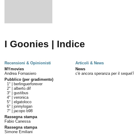
I Goonies | Indice
Recensioni & Opinionisti
Articoli & News
MYmovies
News
Andrea Fornasiero
c'è ancora speranza per il sequel
Pubblico (per gradimento)
1° |
berlinguerforever
2° |
alberto.dif
3° |
gustibus
4° |
veronica
5° |
elgatoloco
6° |
jonnylogan
7° |
jacopo b98
Rassegna stampa
Fabio Canessa
Rassegna stampa
Simone Emiliani