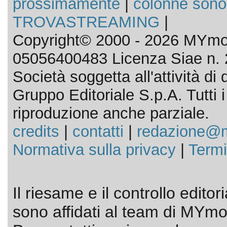
prossimamente
|
colonne sono
TROVASTREAMING
|
Copyright© 2000 - 2026 MYmov
05056400483 Licenza Siae n. 
Società soggetta all'attività d
Gruppo Editoriale S.p.A. Tutti i d
riproduzione anche parziale.
credits
|
contatti
|
redazione@m
Normativa sulla privacy
|
Termi
Il riesame e il controllo editor
sono affidati al team di MYmov