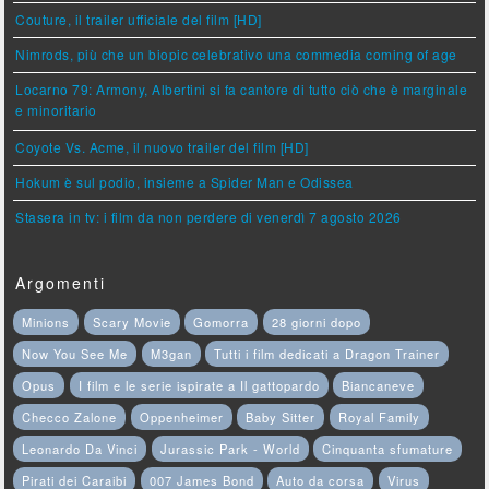
Couture, il trailer ufficiale del film [HD]
Nimrods, più che un biopic celebrativo una commedia coming of age
Locarno 79: Armony, Albertini si fa cantore di tutto ciò che è marginale
e minoritario
Coyote Vs. Acme, il nuovo trailer del film [HD]
Hokum è sul podio, insieme a Spider Man e Odissea
Stasera in tv: i film da non perdere di venerdì 7 agosto 2026
Argomenti
Minions
Scary Movie
Gomorra
28 giorni dopo
Now You See Me
M3gan
Tutti i film dedicati a Dragon Trainer
Opus
I film e le serie ispirate a Il gattopardo
Biancaneve
Checco Zalone
Oppenheimer
Baby Sitter
Royal Family
Leonardo Da Vinci
Jurassic Park - World
Cinquanta sfumature
Pirati dei Caraibi
007 James Bond
Auto da corsa
Virus