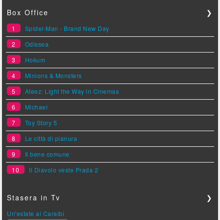
Box Office
❯
1
Spider-Man - Brand New Day
2
Odissea
3
Hokum
4
Minions & Monsters
5
Ateez: Light the Way in Cinemas
6
Michael
7
Toy Story 5
8
Le città di pianura
9
Il bene comune
10
Il Diavolo veste Prada 2
Stasera in Tv
❯
Un'estate ai Caraibi