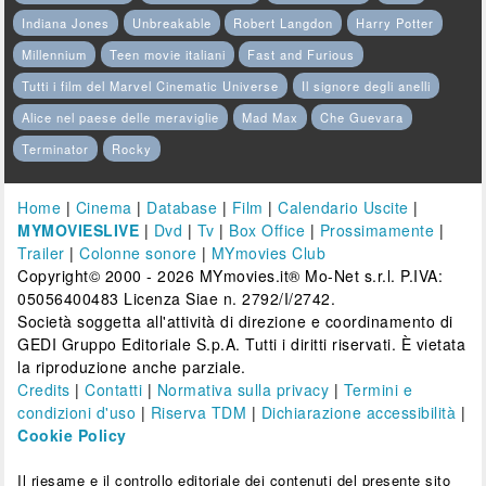
Indiana Jones
Unbreakable
Robert Langdon
Harry Potter
Millennium
Teen movie italiani
Fast and Furious
Tutti i film del Marvel Cinematic Universe
Il signore degli anelli
Alice nel paese delle meraviglie
Mad Max
Che Guevara
Terminator
Rocky
Home
|
Cinema
|
Database
|
Film
|
Calendario Uscite
|
MYMOVIESLIVE
|
Dvd
|
Tv
|
Box Office
|
Prossimamente
|
Trailer
|
Colonne sonore
|
MYmovies Club
Copyright© 2000 - 2026 MYmovies.it® Mo-Net s.r.l. P.IVA:
05056400483 Licenza Siae n. 2792/I/2742.
Società soggetta all'attività di direzione e coordinamento di
GEDI Gruppo Editoriale S.p.A. Tutti i diritti riservati. È vietata
la riproduzione anche parziale.
Credits
|
Contatti
|
Normativa sulla privacy
|
Termini e
condizioni d'uso
|
Riserva TDM
|
Dichiarazione accessibilità
|
Cookie Policy
Il riesame e il controllo editoriale dei contenuti del presente sito