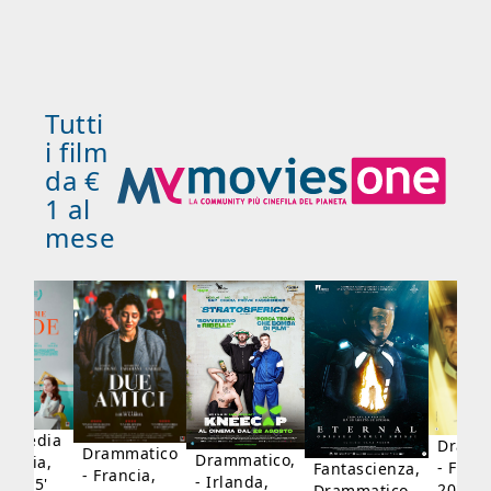
Tutti
i film
da €
1 al
mese
mmedia
Dramm
Drammatico
Drammatico,
Francia,
- Franc
Fantascienza,
- Francia,
- Irlanda,
17, 95'
2024, 
Drammatico,