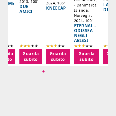
2015, 100'
2024, 105'
ADAME
LA SC
- Danimarca,
DUE
KNEECAP
YDE
DI JO
Islanda,
AMICI
Norvegia,
2024, 100'
ETERNAL -
ODISSEA
NEGLI
ABISSI
uarda
Guarda
Guarda
Guarda
Gua
subito
subito
subito
subito
sub