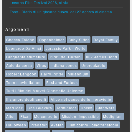
Locarno Film Festival 2026, al via
Tony - Diario di un giovane cuoco, dal 27 agosto al cinema
Argomenti
Checco Zalone
Oppenheimer
Baby Sitter
Royal Family
Leonardo Da Vinci
Jurassic Park - World
Cinquanta sfumature
Pirati dei Caraibi
007 James Bond
Auto da corsa
Virus
Indiana Jones
Unbreakable
Robert Langdon
Harry Potter
Millennium
Teen movie italiani
Fast and Furious
Tutti i film del Marvel Cinematic Universe
Il signore degli anelli
Alice nel paese delle meraviglie
Mad Max
Che Guevara
Terminator
Rocky
Star Wars
Alien
Pixar
Me contro te
Mission: Impossible
Modigliani
Halloween
Predator
Avatar
Film contro l'omotransfobia