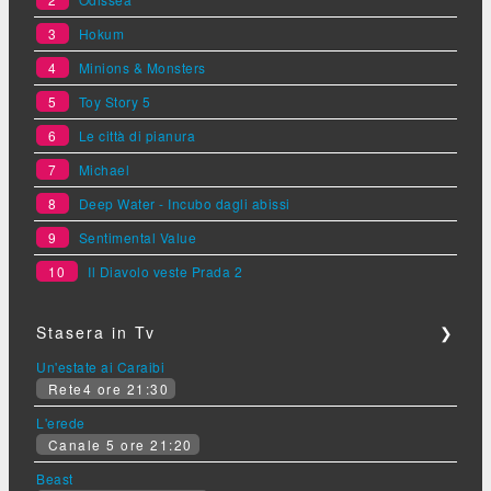
3
Hokum
4
Minions & Monsters
5
Toy Story 5
6
Le città di pianura
7
Michael
8
Deep Water - Incubo dagli abissi
9
Sentimental Value
10
Il Diavolo veste Prada 2
Stasera in Tv
❯
Un'estate ai Caraibi
Rete4 ore 21:30
L'erede
Canale 5 ore 21:20
Beast