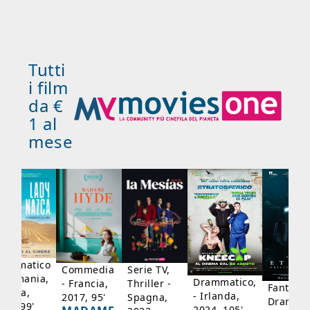
Tutti
i film
da €
1 al
mese
rammatico
Serie TV,
Commedia
 Germania,
Drammatico,
Thriller -
- Francia,
Fantasci
rancia,
- Irlanda,
Spagna,
2017, 95'
Drammat
025, 99'
2024, 105'