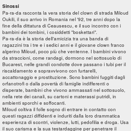
Sinossi
Pa-ra-da racconta la vera storia del clown di strada Miloud
Oukili, il suo arrivo in Romania nel '92, tre anni dopo la
fine della dittatura di Ceausescu, e il suo incontro con i
bambini dei tombini, i cosiddetti "boskettari".
Pa-ra-da è la storia dell'amicizia tra una banda di
ragazzini tra i tre e i sedici anni e il giovane clown franco
algerino Miloud, poco più che ventenne. I bambini vivono
da straccioni, come randagi, dormono nel sottosuolo di
Bucarest, nelle grandi condotte dove passano i tubi per il
riscaldamento e sopravvivono con furtarelli,
accattonaggio e prostituzione. Sono bambini fuggiti dagli
orfanotrofi o dalla povertà di famiglie indifferenti o
disperate, bambini che vivono ammassati nel sottosuolo,
nella rete dei canali, su cartoni e materassi putridi, in
ambienti sporchi e soffocanti.
Miloud coltiva il folle sogno di entrare in contatto con
questi ragazzi diffidenti e induriti dalla loro drammatica
esperienza di scontri, violenze, lutti, pedofilia e droga. Usa
il suo carisma e la sua testardaggine per penetrare il