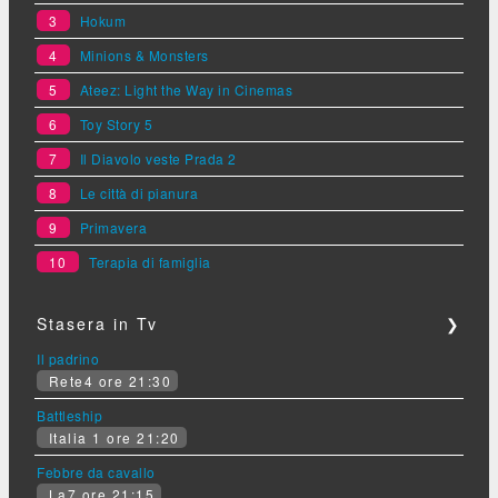
3
Hokum
4
Minions & Monsters
5
Ateez: Light the Way in Cinemas
6
Toy Story 5
7
Il Diavolo veste Prada 2
8
Le città di pianura
9
Primavera
10
Terapia di famiglia
Stasera in Tv
❯
Il padrino
Rete4 ore 21:30
Battleship
Italia 1 ore 21:20
Febbre da cavallo
La7 ore 21:15