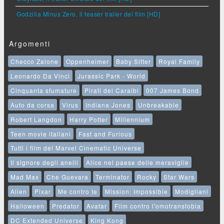
Godzilla Minus Zero, il teaser trailer del film [HD]
Argomenti
Checco Zalone
Oppenheimer
Baby Sitter
Royal Family
Leonardo Da Vinci
Jurassic Park - World
Cinquanta sfumature
Pirati dei Caraibi
007 James Bond
Auto da corsa
Virus
Indiana Jones
Unbreakable
Robert Langdon
Harry Potter
Millennium
Teen movie italiani
Fast and Furious
Tutti i film del Marvel Cinematic Universe
Il signore degli anelli
Alice nel paese delle meraviglie
Mad Max
Che Guevara
Terminator
Rocky
Star Wars
Alien
Pixar
Me contro te
Mission: Impossible
Modigliani
Halloween
Predator
Avatar
Film contro l'omotransfobia
DC Extended Universe
King Kong