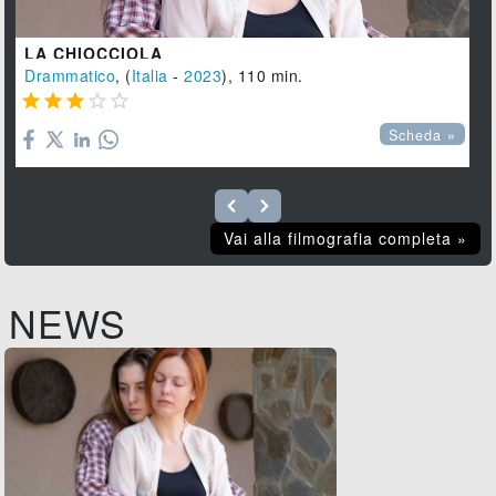
LA CHIOCCIOLA
Drammatico
, (
Italia
-
2023
), 110 min.





Scheda »
Vai alla filmografia completa »
NEWS