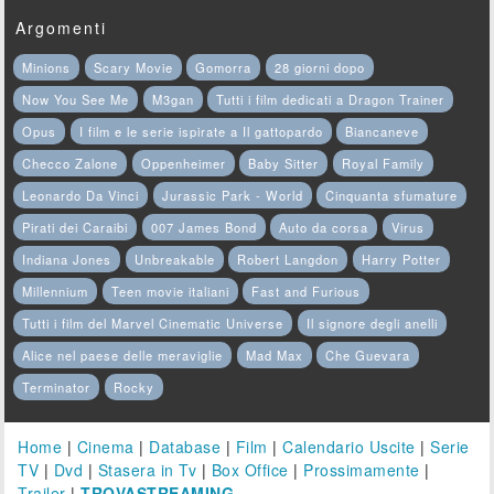
Argomenti
Minions
Scary Movie
Gomorra
28 giorni dopo
Now You See Me
M3gan
Tutti i film dedicati a Dragon Trainer
Opus
I film e le serie ispirate a Il gattopardo
Biancaneve
Checco Zalone
Oppenheimer
Baby Sitter
Royal Family
Leonardo Da Vinci
Jurassic Park - World
Cinquanta sfumature
Pirati dei Caraibi
007 James Bond
Auto da corsa
Virus
Indiana Jones
Unbreakable
Robert Langdon
Harry Potter
Millennium
Teen movie italiani
Fast and Furious
Tutti i film del Marvel Cinematic Universe
Il signore degli anelli
Alice nel paese delle meraviglie
Mad Max
Che Guevara
Terminator
Rocky
Home
|
Cinema
|
Database
|
Film
|
Calendario Uscite
|
Serie
TV
|
Dvd
|
Stasera in Tv
|
Box Office
|
Prossimamente
|
Trailer
|
TROVASTREAMING