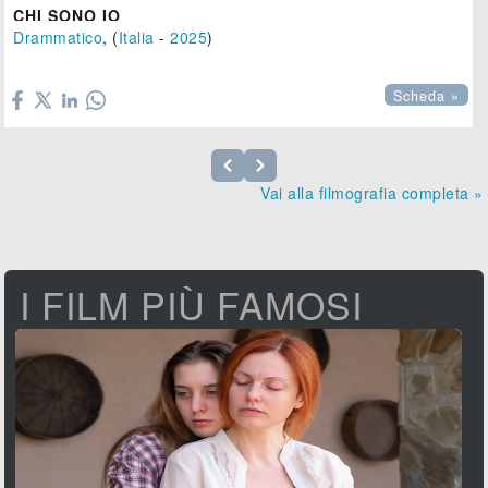
CHI SONO IO
Drammatico
, (
Italia
-
2025
)

Scheda »
Vai alla filmografia completa »
I FILM PIÙ FAMOSI