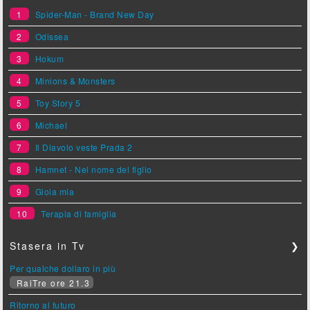
1
Spider-Man - Brand New Day
2
Odissea
3
Hokum
4
Minions & Monsters
5
Toy Story 5
6
Michael
7
Il Diavolo veste Prada 2
8
Hamnet - Nel nome del figlio
9
Gioia mia
10
Terapia di famiglia
Stasera in Tv
❯
Per qualche dollaro in più
RaiTre ore 21.3
Ritorno al futuro