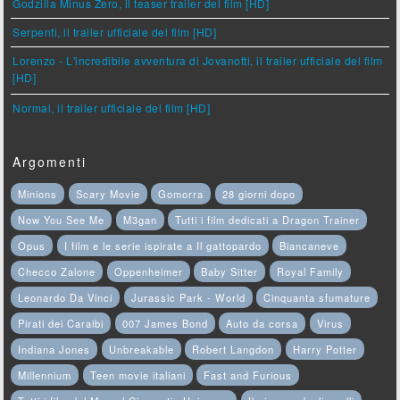
Godzilla Minus Zero, il teaser trailer del film [HD]
Serpenti, il trailer ufficiale del film [HD]
Lorenzo - L'incredibile avventura di Jovanotti, il trailer ufficiale del film
[HD]
Normal, il trailer ufficiale del film [HD]
Argomenti
Minions
Scary Movie
Gomorra
28 giorni dopo
Now You See Me
M3gan
Tutti i film dedicati a Dragon Trainer
Opus
I film e le serie ispirate a Il gattopardo
Biancaneve
Checco Zalone
Oppenheimer
Baby Sitter
Royal Family
Leonardo Da Vinci
Jurassic Park - World
Cinquanta sfumature
Pirati dei Caraibi
007 James Bond
Auto da corsa
Virus
Indiana Jones
Unbreakable
Robert Langdon
Harry Potter
Millennium
Teen movie italiani
Fast and Furious