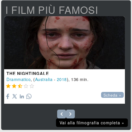
I FILM PIÙ FAMOSI
THE NIGHTINGALE
Drammatico
, (
Australia
-
2018
), 136 min.





Scheda »
Vai alla filmografia completa »