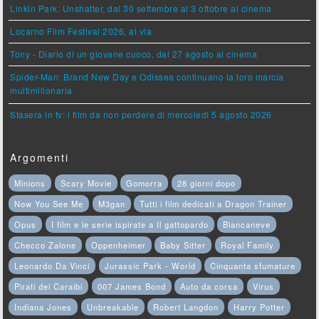
Linkin Park: Unshatter, dal 30 settembre al 3 ottobre al cinema
Locarno Film Festival 2026, al via
Tony - Diario di un giovane cuoco, dal 27 agosto al cinema
Spider-Man: Brand New Day e Odissea continuano la loro marcia
multimilionaria
Stasera in tv: i film da non perdere di mercoledì 5 agosto 2026
Argomenti
Minions
Scary Movie
Gomorra
28 giorni dopo
Now You See Me
M3gan
Tutti i film dedicati a Dragon Trainer
Opus
I film e le serie ispirate a Il gattopardo
Biancaneve
Checco Zalone
Oppenheimer
Baby Sitter
Royal Family
Leonardo Da Vinci
Jurassic Park - World
Cinquanta sfumature
Pirati dei Caraibi
007 James Bond
Auto da corsa
Virus
Indiana Jones
Unbreakable
Robert Langdon
Harry Potter