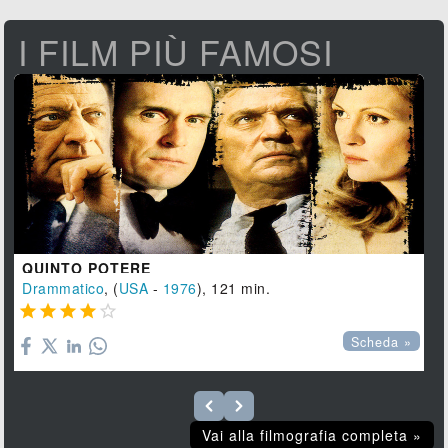
I FILM PIÙ FAMOSI
QUINTO POTERE
Drammatico
, (
USA
-
1976
), 121 min.





Scheda »
Vai alla filmografia completa »