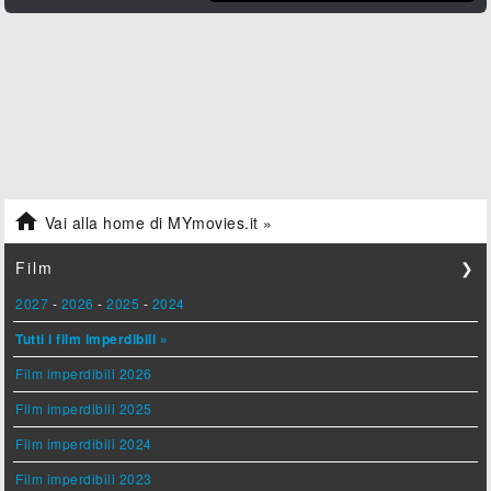

Vai alla home di MYmovies.it »
Film
❯
2027
-
2026
-
2025
-
2024
Tutti i film imperdibili »
Film imperdibili 2026
Film imperdibili 2025
Film imperdibili 2024
Film imperdibili 2023