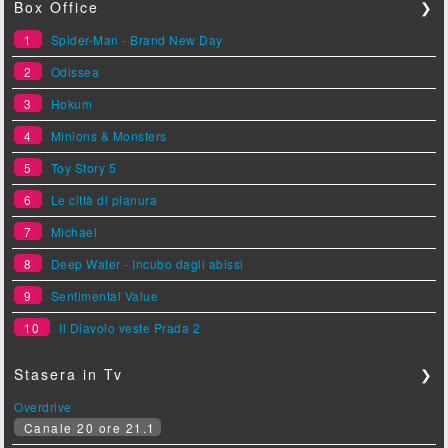
Box Office
❯
1
Spider-Man - Brand New Day
2
Odissea
3
Hokum
4
Minions & Monsters
5
Toy Story 5
6
Le città di pianura
7
Michael
8
Deep Water - Incubo dagli abissi
9
Sentimental Value
10
Il Diavolo veste Prada 2
Stasera in Tv
❯
Overdrive
Canale 20 ore 21.1