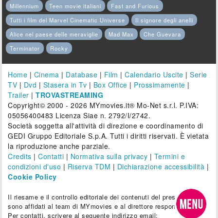
Millennium
Teen movie italiani
Fast and Furious
Tutti i film del Marvel Cinematic Universe
Il signore degli anelli
Alice nel paese delle meraviglie
Mad Max
Che Guevara
Terminator
Rocky
Home
|
Cinema
|
Database
|
Film
|
Calendario Uscite
|
Serie
TV
|
Dvd
|
Stasera in Tv
|
Box Office
|
Prossimamente
|
Trailer
|
TROVASTREAMING
Copyright© 2000 - 2026 MYmovies.it® Mo-Net s.r.l. P.IVA:
05056400483 Licenza Siae n. 2792/I/2742.
Società soggetta all'attività di direzione e coordinamento di
GEDI Gruppo Editoriale S.p.A. Tutti i diritti riservati. È vietata
la riproduzione anche parziale.
Credits
|
Contatti
|
Normativa sulla privacy
|
Termini e
condizioni d'uso
|
Riserva TDM
|
Dichiarazione accessibilità
|
Cookie Policy
Il riesame e il controllo editoriale dei contenuti del presente sito
sono affidati al team di MYmovies e al direttore responsabile.
Per contatti, scrivere al seguente indirizzo email: