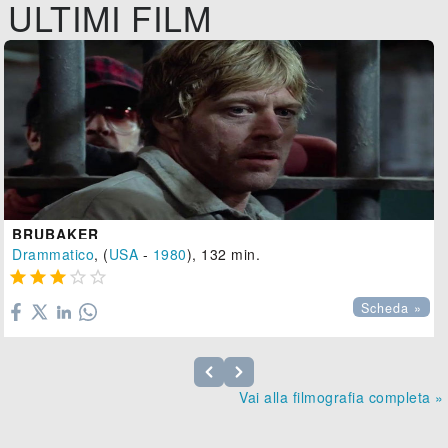
ULTIMI FILM
BRUBAKER
Drammatico
, (
USA
-
1980
), 132 min.





Scheda »
Vai alla filmografia completa »