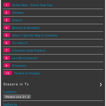
1
Spider-Man - Brand New Day
2
Odissea
3
Hokum
4
Minions & Monsters
5
Ateez: Light the Way in Cinemas
6
Toy Story 5
7
Il Diavolo veste Prada 2
8
Le città di pianura
9
Primavera
10
Terapia di famiglia
Stasera in Tv
❯
Il padrino
Rete4 ore 21.3
Battleship