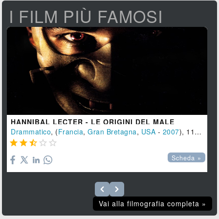
I FILM PIÙ FAMOSI
HANNIBAL LECTER - LE ORIGINI DEL MALE
Drammatico
, (
Francia
,
Gran Bretagna
,
USA
-
2007
), 117 min.





Scheda »
Vai alla filmografia completa »