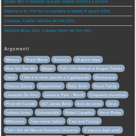
Spider Man e Odissea: la super coppia continua a correre
Stasera in tv: i film da non perdere di sabato 8 agosto 2026
Clayface, il trailer ufficiale del film [HD]
Godzilla Minus Zero, il teaser trailer del film [HD]
Argomenti
Minions
Scary Movie
Gomorra
28 giorni dopo
Now You See Me
M3gan
Tutti i film dedicati a Dragon Trainer
Opus
I film e le serie ispirate a Il gattopardo
Biancaneve
Checco Zalone
Oppenheimer
Baby Sitter
Royal Family
Leonardo Da Vinci
Jurassic Park - World
Cinquanta sfumature
Pirati dei Caraibi
007 James Bond
Auto da corsa
Virus
Indiana Jones
Unbreakable
Robert Langdon
Harry Potter
Millennium
Teen movie italiani
Fast and Furious
Tutti i film del Marvel Cinematic Universe
Il signore degli anelli