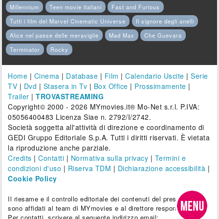
Millennium
Teen movie italiani
Fast and Furious
Tutti i film del Marvel Cinematic Universe
Il signore degli anelli
Alice nel paese delle meraviglie
Mad Max
Che Guevara
Terminator
Rocky
Home
|
Cinema
|
Database
|
Film
|
Calendario Uscite
|
Serie
TV
|
Dvd
|
Stasera in Tv
|
Box Office
|
Prossimamente
|
Trailer
|
TROVASTREAMING
Copyright© 2000 - 2026 MYmovies.it® Mo-Net s.r.l. P.IVA:
05056400483 Licenza Siae n. 2792/I/2742.
Società soggetta all'attività di direzione e coordinamento di
GEDI Gruppo Editoriale S.p.A. Tutti i diritti riservati. È vietata
la riproduzione anche parziale.
Credits
|
Contatti
|
Normativa sulla privacy
|
Termini e
condizioni d'uso
|
Riserva TDM
|
Dichiarazione accessibilità
|
Cookie Policy
Il riesame e il controllo editoriale dei contenuti del presente sito
sono affidati al team di MYmovies e al direttore responsabile.
Per contatti, scrivere al seguente indirizzo email: