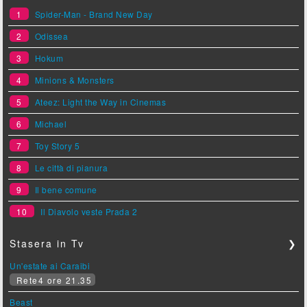
1
Spider-Man - Brand New Day
2
Odissea
3
Hokum
4
Minions & Monsters
5
Ateez: Light the Way in Cinemas
6
Michael
7
Toy Story 5
8
Le città di pianura
9
Il bene comune
10
Il Diavolo veste Prada 2
Stasera in Tv
❯
Un'estate ai Caraibi
Rete4 ore 21.35
Beast