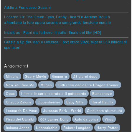
Addio a Francesco Guccini
Locarno 79: The Green Eyes, Fanny Liatard e Jérémy Trouilh
affrontano la loro opera seconda con grande tensione morale
Insidious - Fuori dall'altrove, il trailer finale del film [HD]
Grazie a Spider-Man e Odissea il box office 2026 supera i 50 milioni di
spettatori
Argomenti
Minions
Scary Movie
Gomorra
28 giorni dopo
Now You See Me
M3gan
Tutti i film dedicati a Dragon Trainer
Opus
I film e le serie ispirate a Il gattopardo
Biancaneve
Checco Zalone
Oppenheimer
Baby Sitter
Royal Family
Leonardo Da Vinci
Jurassic Park - World
Cinquanta sfumature
Pirati dei Caraibi
007 James Bond
Auto da corsa
Virus
Indiana Jones
Unbreakable
Robert Langdon
Harry Potter