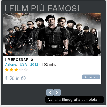
I FILM PIÙ FAMOSI
I MERCENARI 2
Azione
, (
USA
-
2012
), 102 min.





Scheda »
Vai alla filmografia completa »