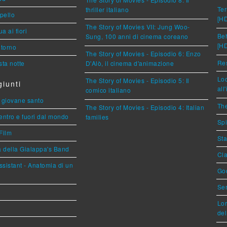
Ter
thriller italiano
ppello
[H
The Story of Movies VII: Jung Woo-
a ai fiori
Beh
Sung, 100 anni di cinema coreano
[H
torno
The Story of Movies - Episodio 6: Enzo
Res
ta notte
D'Alò, il cinema d'animazione
Loc
The Story of Movies - Episodio 5: Il
iunti
all
comico italiano
Il giovane santo
The
The Story of Movies - Episodio 4: Italian
entro e fuori dal mondo
families
Spi
Film
Sta
a della Gialappa's Band
Cla
sistant - Anatomia di un
God
Ser
Lor
del