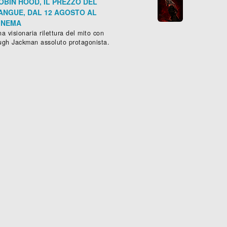
OBIN HOOD, IL PREZZO DEL
ANGUE, DAL 12 AGOSTO AL
INEMA
a visionaria rilettura del mito con
ugh Jackman assoluto protagonista.
OADS
KURSK
mmedia
, (
Germania
,
Francia
-
2019
Drammatico
), 99 min.
,
Storico
- (
Franci





Scheda »
Sched