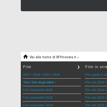

Vai alla home di MYmovies.it »
Film
❯
Film in st
2027
-
2026
-
2025
-
2024
Film gratis in 
Tutti i film imperdibili »
Film del 2025 i
Film imperdibili 2026
Film del 2024 i
Film imperdibili 2025
Film del 2023 i
Film imperdibili 2024
Film del 2022 i