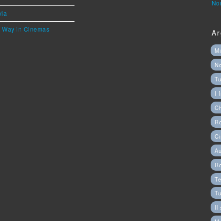
Nor
via
he Way in Cinemas
Ar
Mi
N
Tu
I 
C
Ro
Ci
Au
R
Te
Tu
Il