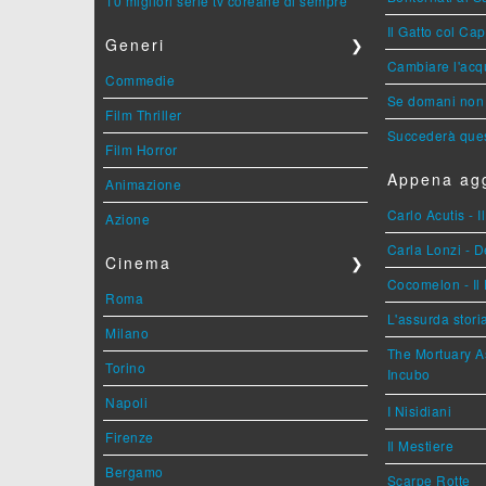
10 migliori serie tv coreane di sempre
Il Gatto col Ca
Generi
❯
Cambiare l'acqu
Commedie
Se domani non 
Film Thriller
Succederà ques
Film Horror
Appena agg
Animazione
Carlo Acutis - 
Azione
Carla Lonzi - D
Cinema
❯
Cocomelon - Il 
Roma
L'assurda stori
Milano
The Mortuary As
Torino
Incubo
Napoli
I Nisidiani
Firenze
Il Mestiere
Bergamo
Scarpe Rotte