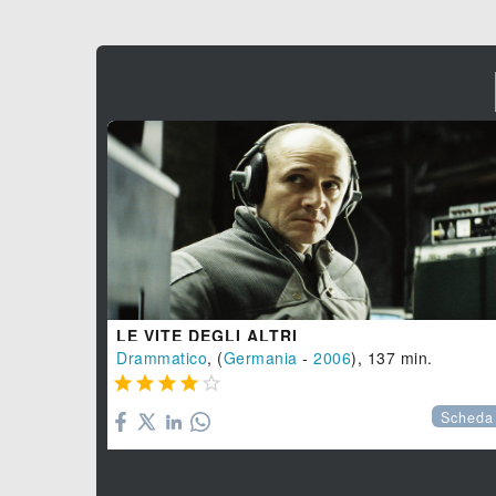
LE VITE DEGLI ALTRI
Drammatico
, (
Germania
-
2006
), 137 min.





Scheda