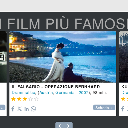
I FILM PIÙ FAMOS
IL FALSARIO - OPERAZIONE BERNHARD
KU
Drammatico
, (
Austria
,
Germania
-
2007
), 98 min.
Dr






 »
Scheda »