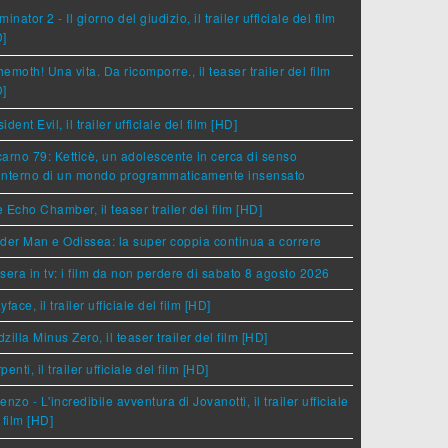
minator 2 - Il giorno del giudizio, il trailer ufficiale del film
D]
emoth! Una vita. Da ricomporre., il teaser trailer del film
D]
ident Evil, il trailer ufficiale del film [HD]
arno 79: Ketticè, un adolescente in cerca di senso
'interno di un mondo programmaticamente insensato
 Echo Chamber, il teaser trailer del film [HD]
der Man e Odissea: la super coppia continua a correre
sera in tv: i film da non perdere di sabato 8 agosto 2026
yface, il trailer ufficiale del film [HD]
zilla Minus Zero, il teaser trailer del film [HD]
penti, il trailer ufficiale del film [HD]
enzo - L'incredibile avventura di Jovanotti, il trailer ufficiale
 film [HD]