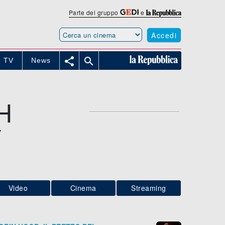
Parte del gruppo
e
Accedi


TV
News
H
7
Video
Cinema
Streaming