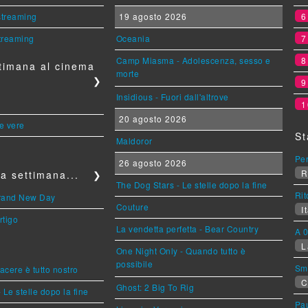
 streaming
19 agosto 2026
streaming
Oceania
Camp Miasma - Adolescenza, sesso e
timana al cinema
morte
❯
Insidious - Fuori dall'altrove
1
20 agosto 2026
le vere
St
Maldoror
Per
26 agosto 2026
R
a settimana...
❯
The Dog Stars - Le stelle dopo la fine
Rit
Brand New Day
Couture
It
rtigo
La vendetta perfetta - Bear Country
A 0
L
One Night Only - Quando tutto è
possibile
Sm
piacere è tutto nostro
C
Ghost: 2 Big To Rig
 Le stelle dopo la fine
Pa