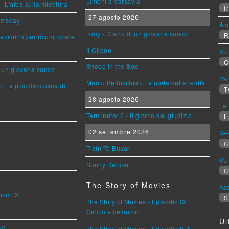
Limoni a Varsavia
L'alba sulla mietitura
Ir
27 agosto 2026
omsday
Am
Tony - Diario di un giovane cuoco
R
cammino per ricominciare
Il Cileno
Vu
C
Sheep in the Box
i un giovane cuoco
Par
Marco Bellocchio - La porta della realtà
- La piccola cucina di
T
28 agosto 2026
La 
Terminator 2 - Il giorno del giudizio
L
02 settembre 2026
Se
C
Train To Busan
Vu
Sunny Dancer
C
The Story of Movies
Ass
esimi 2
S
The Story of Movies - Episodio IX:
Calcio e campioni
Ul
ud
The Story of Movies - Episodio 8: Il