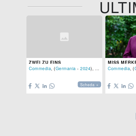
ULTI
ZWEI ZU EINS
Commedia
, (
Germania
-
2024
), 116 min.
Commedia
, (


Scheda »