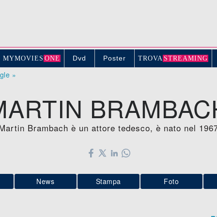
Dvd
Poster
MYMOVIE
S
ONE
TROV
A
STREAMING
ogle »
MARTIN BRAMBAC
Martin Brambach è un attore tedesco, è nato nel 196
News
Stampa
Foto