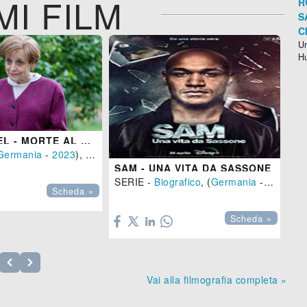
MI FILM
R
S
C
Un
H
MISS MERKEL - MORTE AL CASTELLO
R
Germania
-
2023
), 90 min.
Co
SAM - UNA VITA DA SASSONE

SERIE -
Biografico
, (
Germania
-
2023
)
Scheda »

Scheda »
Vai alla filmografia completa »