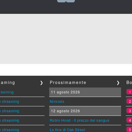
reaming
❯
Prossimamente
❯
Bo
streaming
11 agosto 2026
n streaming
Nimrods
n streaming
12 agosto 2026
n streaming
Robin Hood - Il prezzo del sangue
n streaming
La fine di Oak Street