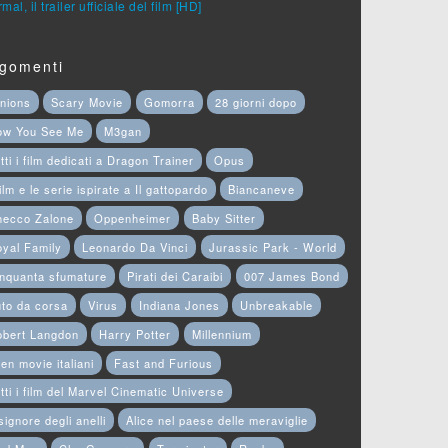
mal, il trailer ufficiale del film [HD]
gomenti
nions
Scary Movie
Gomorra
28 giorni dopo
ow You See Me
M3gan
tti i film dedicati a Dragon Trainer
Opus
film e le serie ispirate a Il gattopardo
Biancaneve
hecco Zalone
Oppenheimer
Baby Sitter
yal Family
Leonardo Da Vinci
Jurassic Park - World
nquanta sfumature
Pirati dei Caraibi
007 James Bond
to da corsa
Virus
Indiana Jones
Unbreakable
obert Langdon
Harry Potter
Millennium
en movie italiani
Fast and Furious
tti i film del Marvel Cinematic Universe
 signore degli anelli
Alice nel paese delle meraviglie