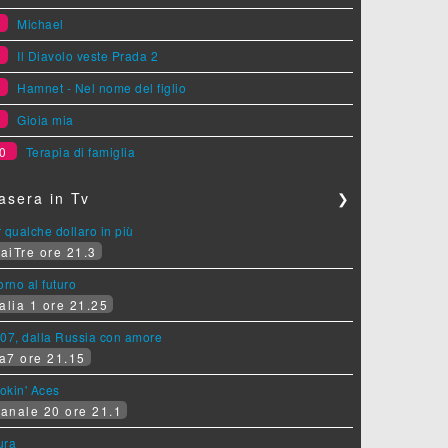
6
Michael
7
Il Diavolo veste Prada 2
8
Hamnet - Nel nome del figlio
9
Gioia mia
0
Terapia di famiglia
asera in Tv
❯
 qualche dollaro in più
aiTre ore 21.3
orno al futuro
alia 1 ore 21.25
07, dalla Russia con amore
a7 ore 21.15
okin' Aces
anale 20 ore 21.1
ura