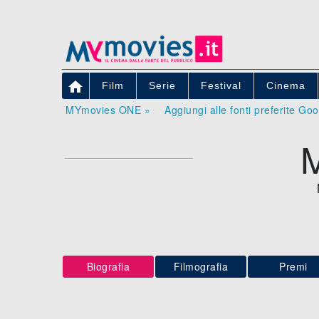

Film
Serie
Festival
Cinema
MYmovies ONE »
Aggiungi alle fonti preferite Go
Biografia
Filmografia
Premi