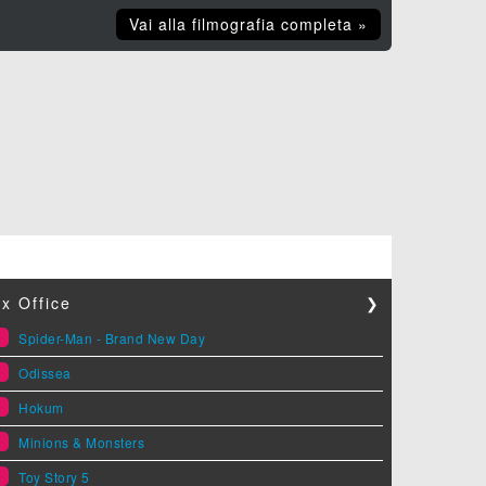
Vai alla filmografia completa »
x Office
❯
1
Spider-Man - Brand New Day
2
Odissea
3
Hokum
4
Minions & Monsters
5
Toy Story 5