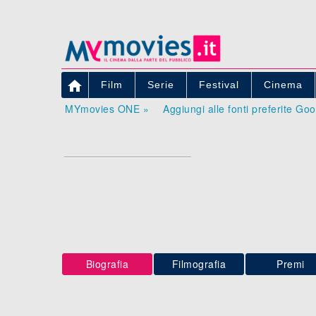

Film
Serie
Festival
Cinema
MYmovies ONE »
Aggiungi alle fonti preferite Go
Biografia
Filmografia
Premi