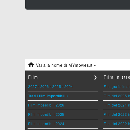

Vai alla home di MYmovies.it »
Film
❯
Film in st
2027
-
2026
-
2025
-
2024
Film gratis in 
Tutti i film imperdibili »
Film del 2025 i
Film imperdibili 2026
Film del 2024 i
Film imperdibili 2025
Film del 2023 i
Film imperdibili 2024
Film del 2022 i