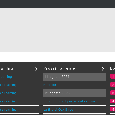
reaming
❯
Prossimamente
❯
Bo
streaming
11 agosto 2026
n streaming
Nimrods
n streaming
12 agosto 2026
n streaming
Robin Hood - Il prezzo del sangue
n streaming
La fine di Oak Street