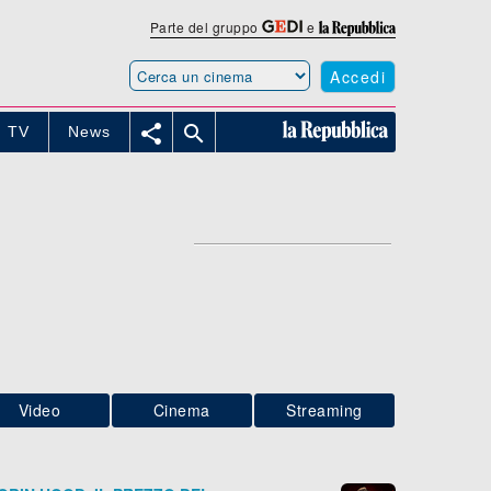
Parte del gruppo
e
Accedi


TV
News
Video
Cinema
Streaming