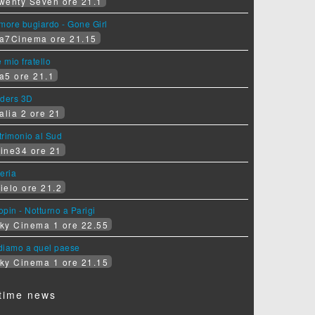
wenty Seven ore 21.1
more bugiardo - Gone Girl
a7Cinema ore 21.15
e mio fratello
a5 ore 21.1
iders 3D
alia 2 ore 21
rimonio al Sud
ine34 ore 21
eria
ielo ore 21.2
pin - Notturno a Parigi
ky Cinema 1 ore 22.55
diamo a quel paese
ky Cinema 1 ore 21.15
time news