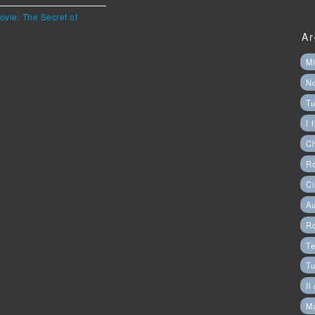
ovie: The Secret of
Ar
Mi
N
Tu
I 
C
Ro
Ci
Au
R
Te
Tu
Il
M