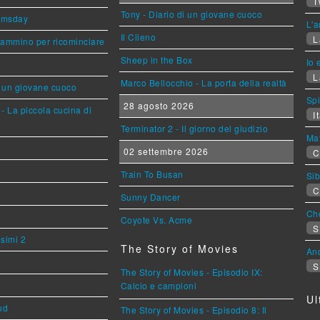
T
Tony - Diario di un giovane cuoco
omsday
L'a
Il Cileno
L
cammino per ricominciare
Sheep in the Box
Io 
L
Marco Bellocchio - La porta della realtà
i un giovane cuoco
Sp
28 agosto 2026
- La piccola cucina di
It
Terminator 2 - Il giorno del giudizio
Mat
02 settembre 2026
C
Train To Busan
Sib
C
Sunny Dancer
Cho
Coyote Vs. Acme
S
esimi 2
The Story of Movies
An
S
The Story of Movies - Episodio IX:
Calcio e campioni
Ul
ud
The Story of Movies - Episodio 8: Il