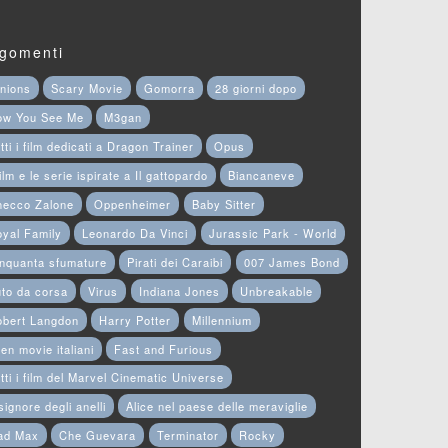
gomenti
nions
Scary Movie
Gomorra
28 giorni dopo
ow You See Me
M3gan
tti i film dedicati a Dragon Trainer
Opus
film e le serie ispirate a Il gattopardo
Biancaneve
hecco Zalone
Oppenheimer
Baby Sitter
yal Family
Leonardo Da Vinci
Jurassic Park - World
nquanta sfumature
Pirati dei Caraibi
007 James Bond
to da corsa
Virus
Indiana Jones
Unbreakable
obert Langdon
Harry Potter
Millennium
en movie italiani
Fast and Furious
tti i film del Marvel Cinematic Universe
 signore degli anelli
Alice nel paese delle meraviglie
ad Max
Che Guevara
Terminator
Rocky