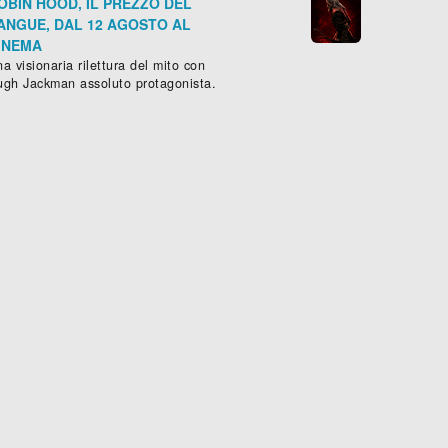
OBIN HOOD, IL PREZZO DEL
ANGUE, DAL 12 AGOSTO AL
INEMA
a visionaria rilettura del mito con
ugh Jackman assoluto protagonista.
ALCOSA DI TROPPO
EMBRASSE-MOI!
mmedia
, (
Francia
-
2017
), 98 min.
Commedia
, ( -
2017
), 86 min.





Scheda »
Sched