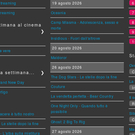
 streaming
19 agosto 2026
streaming
Oceania
Camp Miasma - Adolescenza, sesso e
timana al cinema
morte
❯
Insidious - Fuori dall'altrove
1
20 agosto 2026
le vere
St
Maldoror
Ov
26 agosto 2026
C
a settimana...
❯
The Dog Stars - Le stelle dopo la fine
La 
Brand New Day
Couture
Ir
rtigo
La vendetta perfetta - Bear Country
Il 
R
One Night Only - Quando tutto è
possibile
Sib
piacere è tutto nostro
C
Ghost: 2 Big To Rig
 Le stelle dopo la fine
Mag
27 agosto 2026
L'alba sulla mietitura