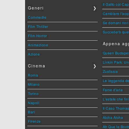
Il Gatto col Ca
Generi
❯
Cambiare l'acqu
Commedie
Se domani non 
Film Thriller
Succederà ques
Film Horror
Appena agg
Animazione
Queen Budape
Azione
Linkin Park: Un
Cinema
❯
Zustissia
Roma
La leggenda de
Milano
Fame d'aria
Torino
L'estate che fin
Napoli
Il Caso Thoma
Bari
Atcha Atcha
Firenze
Ah Que le Bonh