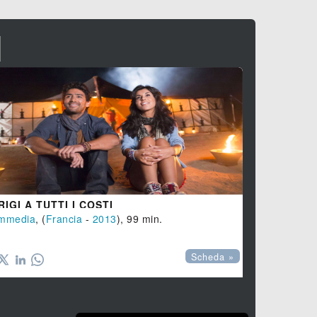
I
RIGI A TUTTI I COSTI
LASCIATEL
mmedia
, (
Francia
-
2013
), 99 min.
Commedia
, 




Scheda »