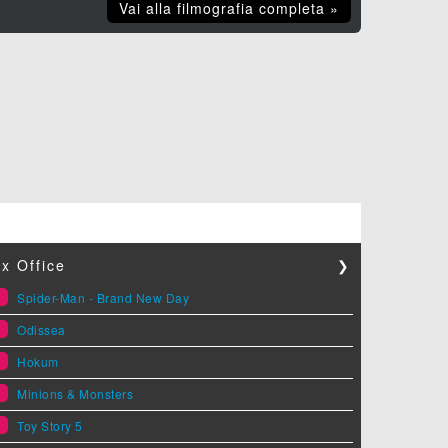
Vai alla filmografia completa »
x Office
❯
1
Spider-Man - Brand New Day
2
Odissea
3
Hokum
4
Minions & Monsters
5
Toy Story 5