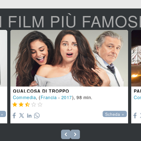
I FILM PIÙ FAMOS
QUALCOSA DI TROPPO
PA
Commedia
, (
Francia
-
2017
), 98 min.
Co






 »
Scheda »