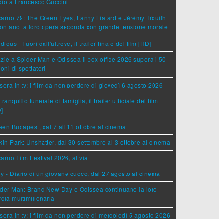
dio a Francesco Guccini
arno 79: The Green Eyes, Fanny Liatard e Jérémy Trouilh
rontano la loro opera seconda con grande tensione morale
idious - Fuori dall'altrove, il trailer finale del film [HD]
zie a Spider-Man e Odissea il box office 2026 supera i 50
ioni di spettatori
sera in tv: i film da non perdere di giovedì 6 agosto 2026
tranquillo funerale di famiglia, il trailer ufficiale del film
D]
en Budapest, dal 7 all'11 ottobre al cinema
kin Park: Unshatter, dal 30 settembre al 3 ottobre al cinema
arno Film Festival 2026, al via
y - Diario di un giovane cuoco, dal 27 agosto al cinema
der-Man: Brand New Day e Odissea continuano la loro
cia multimilionaria
sera in tv: i film da non perdere di mercoledì 5 agosto 2026