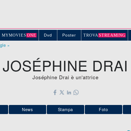
Dvd
Poster
MYMOVIE
S
ONE
TROV
A
STREAMING
ogle »
JOSÉPHINE DRAI
Joséphine Drai è un'attrice
News
Stampa
Foto