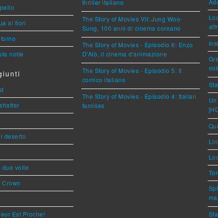
Ad
thriller italiano
ppello
Loc
The Story of Movies VII: Jung Woo-
a ai fiori
aff
Sung, 100 anni di cinema coreano
torno
Ins
The Story of Movies - Episodio 6: Enzo
ta notte
D'Alò, il cinema d'animazione
Gra
mil
The Story of Movies - Episodio 5: Il
iunti
comico italiano
Sta
st
The Story of Movies - Episodio 4: Italian
Un 
shatter
families
[H
Que
l deserto
Lin
Loc
ì due volte
Ton
s Crown
Spi
mar
eur Est Proche!
Sta