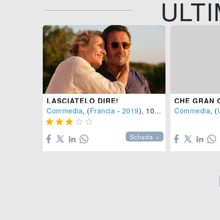
ULTI
LASCIATELO DIRE!
CHE GRAN 
Commedia
, (
Francia
-
2019
), 100 min.
Commedia
, (






Scheda »