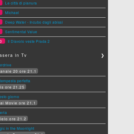
6
Le città di pianura
7
Michael
8
Deep Water - Incubo dagli abissi
9
Sentimental Value
0
Il Diavolo veste Prada 2
asera in Tv
❯
erdrive
anale 20 ore 21.1
tempesta perfetta
is ore 21.25
sesto giorno
ai Movie ore 21.1
eria
ielo ore 21.2
ic in the Moonlight