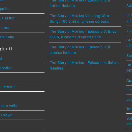
Ad
thriller italiano
ppello
Loc
The Story of Movies VII: Jung Woo-
a ai fiori
aff
Sung, 100 anni di cinema coreano
torno
Ins
The Story of Movies - Episodio 6: Enzo
ta notte
D'Alò, il cinema d'animazione
Gra
mil
The Story of Movies - Episodio 5: Il
iunti
comico italiano
Sta
st
The Story of Movies - Episodio 4: Italian
Un 
shatter
families
[H
Que
l deserto
Lin
Loc
ì due volte
Ton
s Crown
Spi
mar