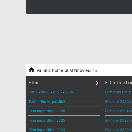

Vai alla home di MYmovies.it »
Film
❯
Film in st
2027
-
2026
-
2025
-
2024
Film gratis in 
Tutti i film imperdibili »
Film del 2025 i
Film imperdibili 2026
Film del 2024 i
Film imperdibili 2025
Film del 2023 i
Film imperdibili 2024
Film del 2022 i