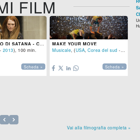
MI FILM
R
S
C
Un
H
LO SGUARDO DI SATANA - CARRIE
MAKE YOUR MOVE
SI
-
2013
), 100 min.
Musicale
, (
USA
,
Corea del sud
-
2013
)
Ho



Scheda »
Scheda »
Vai alla filmografia completa »