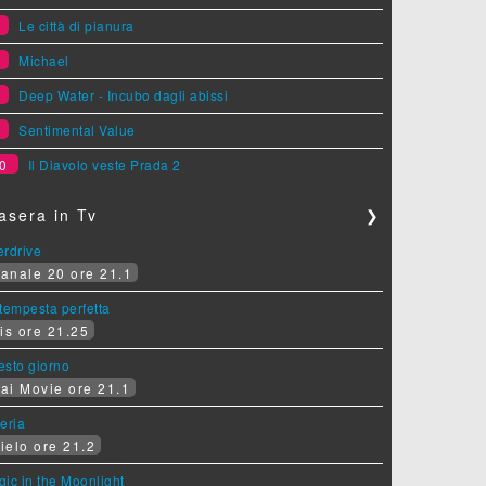
6
Le città di pianura
7
Michael
8
Deep Water - Incubo dagli abissi
9
Sentimental Value
0
Il Diavolo veste Prada 2
asera in Tv
❯
erdrive
anale 20 ore 21.1
tempesta perfetta
is ore 21.25
sesto giorno
ai Movie ore 21.1
eria
ielo ore 21.2
ic in the Moonlight