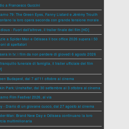
dio a Francesco Guccini
arno 79: The Green Eyes, Fanny Liatard e Jérémy Trouilh
rontano la loro opera seconda con grande tensione morale
idious - Fuori dall'altrove, il trailer finale del film [HD]
zie a Spider-Man e Odissea il box office 2026 supera i 50
ioni di spettatori
sera in tv: i film da non perdere di giovedì 6 agosto 2026
tranquillo funerale di famiglia, il trailer ufficiale del film
D]
en Budapest, dal 7 all'11 ottobre al cinema
kin Park: Unshatter, dal 30 settembre al 3 ottobre al cinema
arno Film Festival 2026, al via
y - Diario di un giovane cuoco, dal 27 agosto al cinema
der-Man: Brand New Day e Odissea continuano la loro
cia multimilionaria