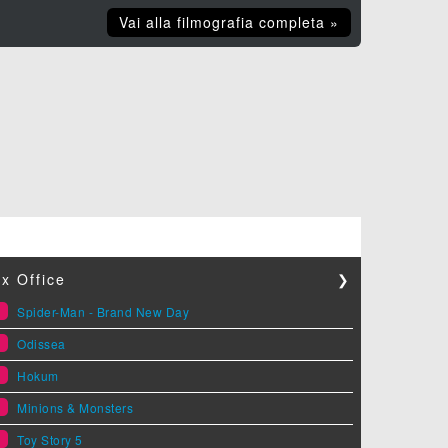
Vai alla filmografia completa »
x Office
❯
1
Spider-Man - Brand New Day
2
Odissea
3
Hokum
4
Minions & Monsters
5
Toy Story 5