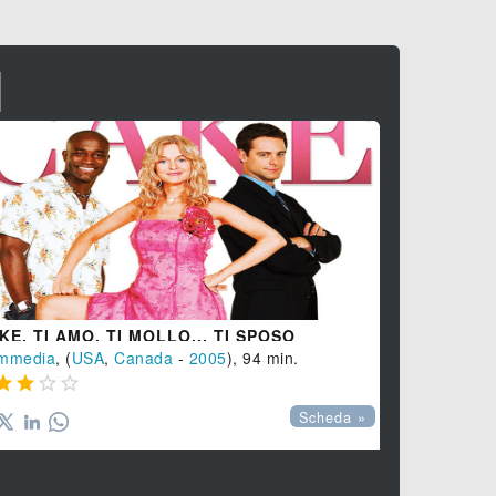
I
UN AMORE
Commedia
,

KE. TI AMO, TI MOLLO... TI SPOSO
mmedia
, (
USA
,
Canada
-
2005
), 94 min.




Scheda »