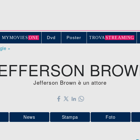
Dvd
Poster
MYMOVIE
S
ONE
TROV
A
STREAMING
ogle »
JEFFERSON BROW
Jefferson Brown è un attore
News
Stampa
Foto