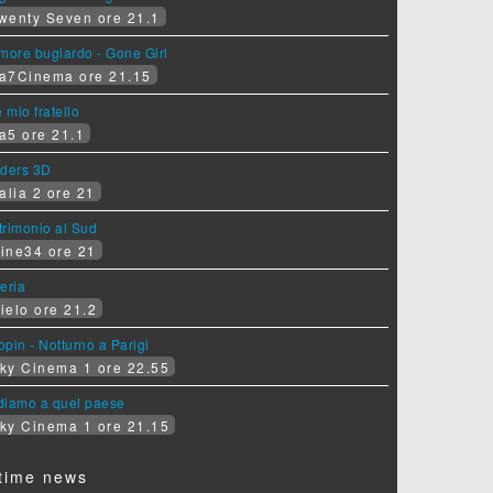
wenty Seven ore 21.1
more bugiardo - Gone Girl
a7Cinema ore 21.15
e mio fratello
a5 ore 21.1
iders 3D
alia 2 ore 21
rimonio al Sud
ine34 ore 21
eria
ielo ore 21.2
pin - Notturno a Parigi
ky Cinema 1 ore 22.55
diamo a quel paese
ky Cinema 1 ore 21.15
time news