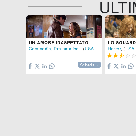
ULTI
UN AMORE INASPETTATO
Commedia
,
Drammatico
- (
USA
-
2016
Horror
)
, (
USA





Scheda »