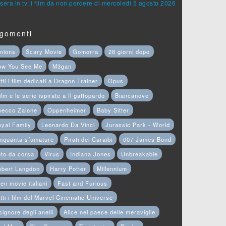
sera in tv: i film da non perdere di mercoledì 5 agosto 2026
gomenti
nions
Scary Movie
Gomorra
28 giorni dopo
ow You See Me
M3gan
tti i film dedicati a Dragon Trainer
Opus
film e le serie ispirate a Il gattopardo
Biancaneve
hecco Zalone
Oppenheimer
Baby Sitter
yal Family
Leonardo Da Vinci
Jurassic Park - World
nquanta sfumature
Pirati dei Caraibi
007 James Bond
to da corsa
Virus
Indiana Jones
Unbreakable
obert Langdon
Harry Potter
Millennium
en movie italiani
Fast and Furious
tti i film del Marvel Cinematic Universe
 signore degli anelli
Alice nel paese delle meraviglie