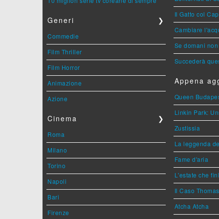
10 migliori serie tv coreane di sempre
Il Gatto col Ca
Generi
❯
Cambiare l'acqu
Commedie
Se domani non 
Film Thriller
Succederà ques
Film Horror
Appena agg
Animazione
Queen Budape
Azione
Linkin Park: Un
Cinema
❯
Zustissia
Roma
La leggenda de
Milano
Fame d'aria
Torino
L'estate che fin
Napoli
Il Caso Thoma
Bari
Atcha Atcha
Firenze