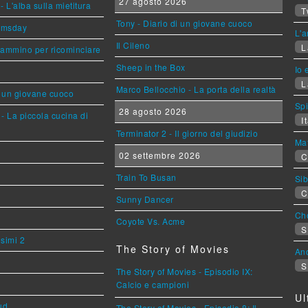
27 agosto 2026
L'alba sulla mietitura
T
Tony - Diario di un giovane cuoco
omsday
L'a
Il Cileno
L
cammino per ricominciare
Sheep in the Box
Io 
L
Marco Bellocchio - La porta della realtà
i un giovane cuoco
Sp
28 agosto 2026
- La piccola cucina di
It
Terminator 2 - Il giorno del giudizio
Mat
02 settembre 2026
C
Train To Busan
Sib
C
Sunny Dancer
Cho
Coyote Vs. Acme
S
esimi 2
The Story of Movies
An
S
The Story of Movies - Episodio IX:
Calcio e campioni
Ul
ud
The Story of Movies - Episodio 8: Il