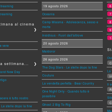
 streaming
19 agosto 2026
streaming
Oceania
Camp Miasma - Adolescenza, sesso e
timana al cinema
morte
❯
Insidious - Fuori dall'altrove
1
20 agosto 2026
le vere
St
Maldoror
Ov
26 agosto 2026
C
a settimana...
❯
The Dog Stars - Le stelle dopo la fine
La 
Brand New Day
Couture
Ir
rtigo
La vendetta perfetta - Bear Country
Il 
R
One Night Only - Quando tutto è
possibile
Sib
piacere è tutto nostro
C
Ghost: 2 Big To Rig
 Le stelle dopo la fine
Mag