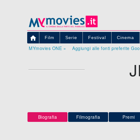

Film
Serie
Festival
Cinema
MYmovies ONE »
Aggiungi alle fonti preferite Go
Biografia
Filmografia
Premi