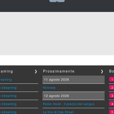
reaming
❯
Prossimamente
❯
Bo
streaming
11 agosto 2026
n streaming
Nimrods
n streaming
12 agosto 2026
n streaming
Robin Hood - Il prezzo del sangue
n streaming
La fine di Oak Street