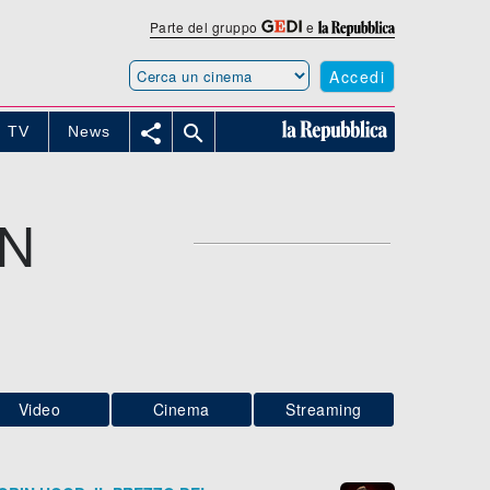
Parte del gruppo
e
Accedi


TV
News
N
Video
Cinema
Streaming