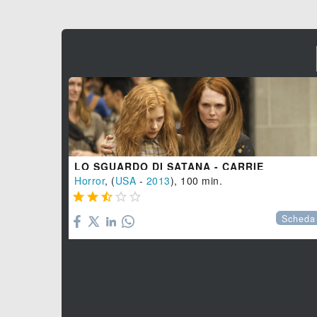
LO SGUARDO DI SATANA - CARRIE
Horror
, (
USA
-
2013
), 100 min.





Scheda