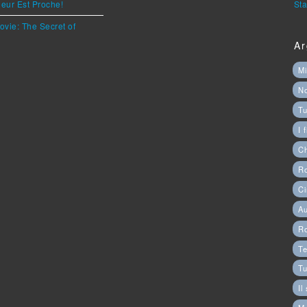
eur Est Proche!
Sta
ovie: The Secret of
Ar
Mi
N
Tu
I 
C
Ro
Ci
Au
R
Te
Tu
Il