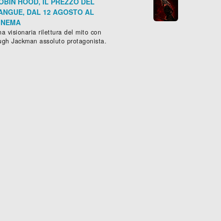
OBIN HOOD, IL PREZZO DEL
ANGUE, DAL 12 AGOSTO AL
INEMA
a visionaria rilettura del mito con
ugh Jackman assoluto protagonista.
LENT HILL: REVELATION 3D
rror
, (
USA
,
Francia
-
2012
), 94 min.




Scheda »
SOPHIE
SERIE -
Commedia
, (
Canada

Sched