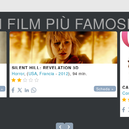
I FILM PIÙ FAMOS
SILENT HILL: REVELATION 3D
Horror
, (
USA
,
Francia
-
2012
), 94 min.





CA
 »
Scheda »
Co
