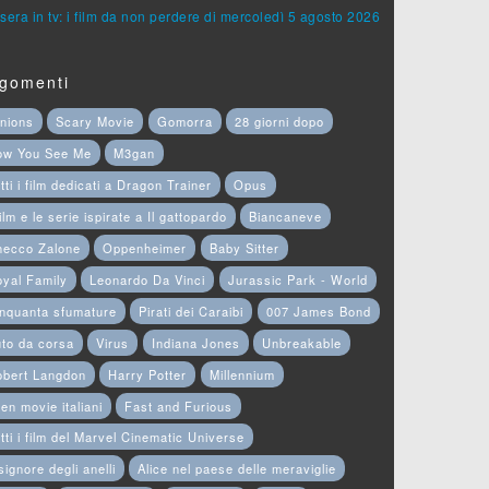
sera in tv: i film da non perdere di mercoledì 5 agosto 2026
gomenti
nions
Scary Movie
Gomorra
28 giorni dopo
ow You See Me
M3gan
tti i film dedicati a Dragon Trainer
Opus
film e le serie ispirate a Il gattopardo
Biancaneve
hecco Zalone
Oppenheimer
Baby Sitter
yal Family
Leonardo Da Vinci
Jurassic Park - World
nquanta sfumature
Pirati dei Caraibi
007 James Bond
to da corsa
Virus
Indiana Jones
Unbreakable
obert Langdon
Harry Potter
Millennium
en movie italiani
Fast and Furious
tti i film del Marvel Cinematic Universe
 signore degli anelli
Alice nel paese delle meraviglie