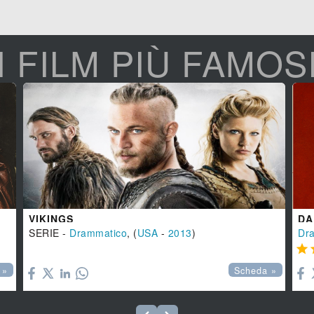
I FILM PIÙ FAMOS
VIKINGS
DA
SERIE -
Drammatico
, (
USA
-
2013
)
Dr


 »
Scheda »