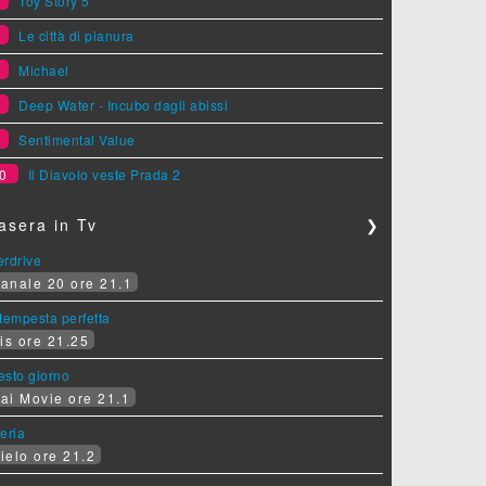
5
Toy Story 5
6
Le città di pianura
7
Michael
8
Deep Water - Incubo dagli abissi
9
Sentimental Value
0
Il Diavolo veste Prada 2
asera in Tv
❯
erdrive
anale 20 ore 21.1
tempesta perfetta
is ore 21.25
sesto giorno
ai Movie ore 21.1
eria
ielo ore 21.2