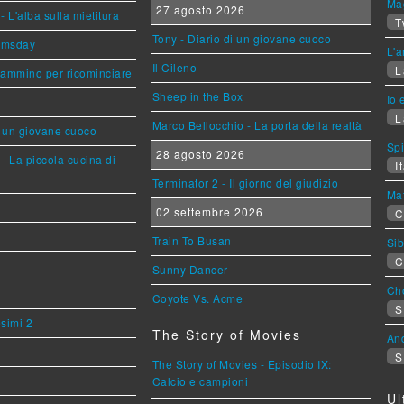
Mag
27 agosto 2026
L'alba sulla mietitura
T
Tony - Diario di un giovane cuoco
omsday
L'a
Il Cileno
L
cammino per ricominciare
Sheep in the Box
Io 
L
Marco Bellocchio - La porta della realtà
i un giovane cuoco
Sp
28 agosto 2026
- La piccola cucina di
It
Terminator 2 - Il giorno del giudizio
Mat
02 settembre 2026
C
Train To Busan
Sib
C
Sunny Dancer
Cho
Coyote Vs. Acme
S
esimi 2
The Story of Movies
An
S
The Story of Movies - Episodio IX:
Calcio e campioni
Ul