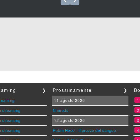
reaming
❯
Prossimamente
❯
Bo
streaming
11 agosto 2026
n streaming
Nimrods
n streaming
12 agosto 2026
n streaming
Robin Hood - Il prezzo del sangue