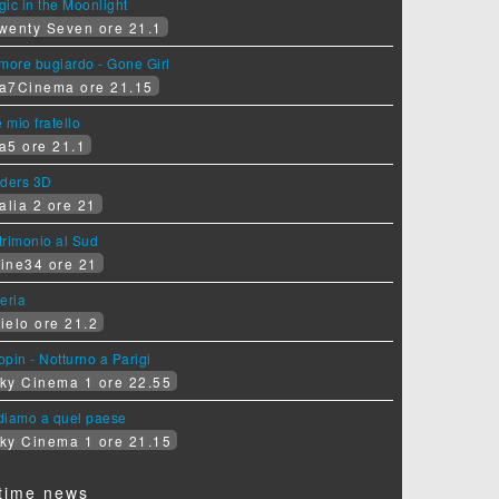
ic in the Moonlight
wenty Seven ore 21.1
more bugiardo - Gone Girl
a7Cinema ore 21.15
e mio fratello
a5 ore 21.1
iders 3D
alia 2 ore 21
rimonio al Sud
ine34 ore 21
eria
ielo ore 21.2
pin - Notturno a Parigi
ky Cinema 1 ore 22.55
diamo a quel paese
ky Cinema 1 ore 21.15
time news