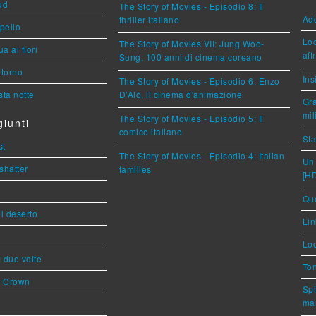
ud
The Story of Movies - Episodio 8: Il
Ad
thriller italiano
ppello
Loc
The Story of Movies VII: Jung Woo-
a ai fiori
aff
Sung, 100 anni di cinema coreano
torno
Ins
The Story of Movies - Episodio 6: Enzo
ta notte
D'Alò, il cinema d'animazione
Gra
mil
The Story of Movies - Episodio 5: Il
iunti
comico italiano
Sta
st
The Story of Movies - Episodio 4: Italian
Un 
shatter
families
[H
Que
l deserto
Lin
Loc
ì due volte
Ton
s Crown
Spi
mar