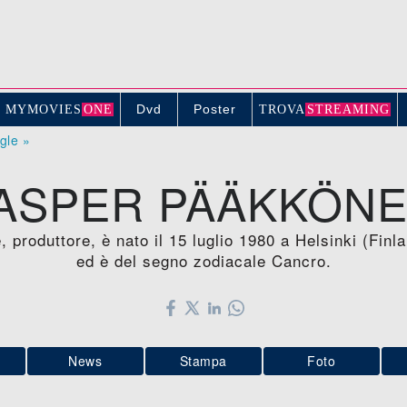
Dvd
Poster
MYMOVIE
S
ONE
TROV
A
STREAMING
ogle »
ASPER PÄÄKKÖN
 produttore, è nato il 15 luglio 1980 a Helsinki (Fin
ed è del segno zodiacale Cancro.
News
Stampa
Foto