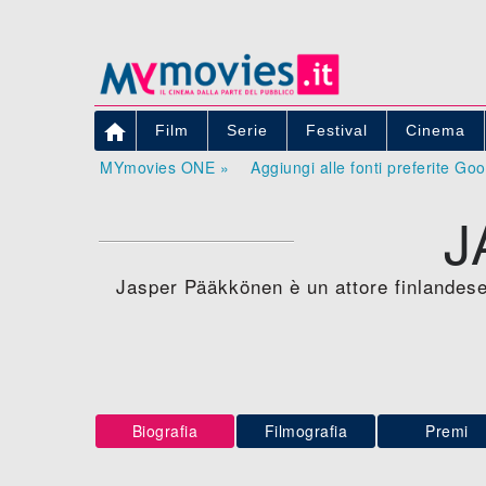

Film
Serie
Festival
Cinema
MYmovies ONE »
Aggiungi alle fonti preferite Go
J
Jasper Pääkkönen è un attore finlandese,
Biografia
Filmografia
Premi