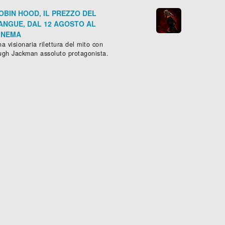
OBIN HOOD, IL PREZZO DEL
ANGUE, DAL 12 AGOSTO AL
INEMA
a visionaria rilettura del mito con
ugh Jackman assoluto protagonista.
HEART OF A LION
Drammatico
, (
Finlandia
-
2013
)





KINGS
Sched
128 min.
RIE -
Drammatico
, (
USA
-
2013
)
Scheda »