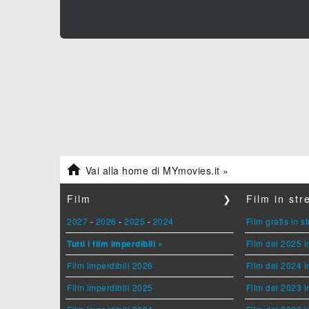

Vai alla home di MYmovies.it »
Film
❯
Film in st
2027
-
2026
-
2025
-
2024
Film gratis in 
Tutti i film imperdibili »
Film del 2025 i
Film imperdibili 2026
Film del 2024 i
Film imperdibili 2025
Film del 2023 i