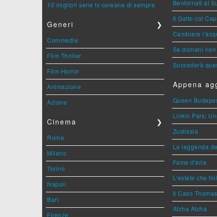
Bentornati al S
10 migliori serie tv coreane di sempre
Il Gatto col Ca
Generi
❯
Cambiare l'acqu
Commedie
Se domani non 
Film Thriller
Succederà ques
Film Horror
Appena agg
Animazione
Queen Budape
Azione
Linkin Park: Un
Cinema
❯
Zustissia
Roma
La leggenda de
Milano
Fame d'aria
Torino
L'estate che fin
Napoli
Il Caso Thoma
Bari
Atcha Atcha
Firenze