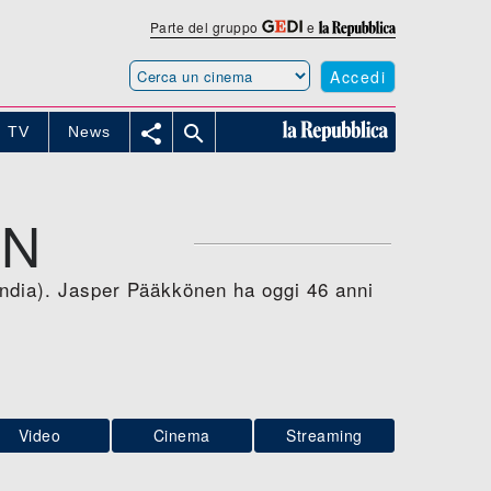
Parte del gruppo
e
Accedi


TV
News
EN
landia). Jasper Pääkkönen ha oggi 46 anni
Video
Cinema
Streaming