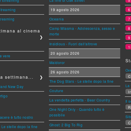
n streaming
La fine di Oak Street
 streaming
19 agosto 2026
streaming
Oceania
Camp Miasma - Adolescenza, sesso e
timana al cinema
morte
❯
Insidious - Fuori dall'altrove
1
20 agosto 2026
le vere
St
Maldoror
Ov
26 agosto 2026
C
a settimana...
❯
The Dog Stars - Le stelle dopo la fine
La 
Brand New Day
Couture
Ir
rtigo
La vendetta perfetta - Bear Country
Il 
R
One Night Only - Quando tutto è
possibile
Sib
piacere è tutto nostro
C
Ghost: 2 Big To Rig
 Le stelle dopo la fine