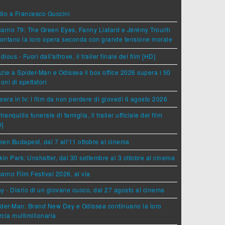
dio a Francesco Guccini
arno 79: The Green Eyes, Fanny Liatard e Jérémy Trouilh
rontano la loro opera seconda con grande tensione morale
idious - Fuori dall'altrove, il trailer finale del film [HD]
zie a Spider-Man e Odissea il box office 2026 supera i 50
ioni di spettatori
sera in tv: i film da non perdere di giovedì 6 agosto 2026
tranquillo funerale di famiglia, il trailer ufficiale del film
D]
en Budapest, dal 7 all'11 ottobre al cinema
kin Park: Unshatter, dal 30 settembre al 3 ottobre al cinema
arno Film Festival 2026, al via
y - Diario di un giovane cuoco, dal 27 agosto al cinema
der-Man: Brand New Day e Odissea continuano la loro
cia multimilionaria