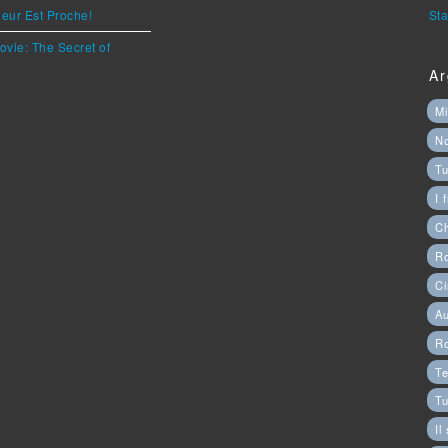
eur Est Proche!
Sta
ovie: The Secret of
Ar
Mi
N
Tu
I 
C
Ro
Ci
Au
R
Te
Tu
Il