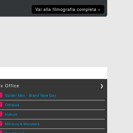
Vai alla filmografia completa »
x Office
❯
1
Spider-Man - Brand New Day
2
Odissea
3
Hokum
4
Minions & Monsters