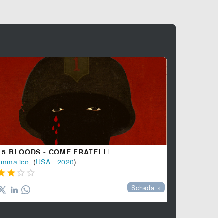
I
 5 BLOODS - COME FRATELLI
OPERAZION
ammatico
, (
USA
-
2020
)
Azione
,
Thril





Scheda »