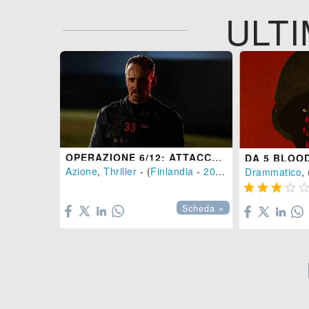
ULTI
OPERAZIONE 6/12: ATTACCO AL PRESIDENTE
Azione
,
Thriller
- (
Finlandia
-
2021
), 119 min.
Drammatico
, 





Scheda »