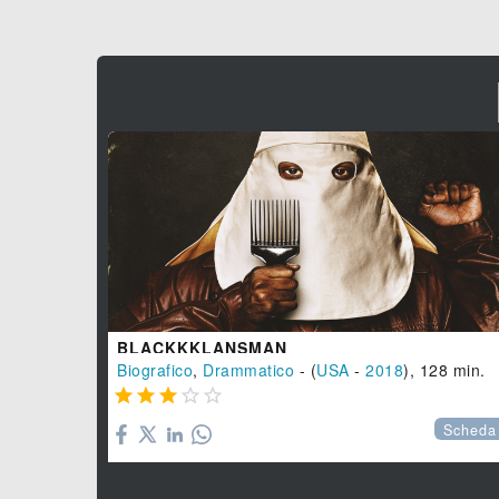
BLACKKKLANSMAN
Biografico
,
Drammatico
- (
USA
-
2018
), 128 min.





Scheda