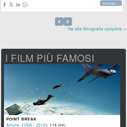
Scheda »
Vai alla filmografia completa »
I FILM PIÙ FAMOSI
POINT BREAK
Azione
, (
USA
-
2015
), 114 min.