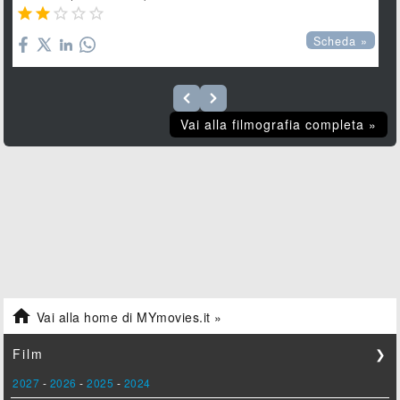





Scheda »
Vai alla filmografia completa »

Vai alla home di MYmovies.it »
Film
❯
2027
-
2026
-
2025
-
2024