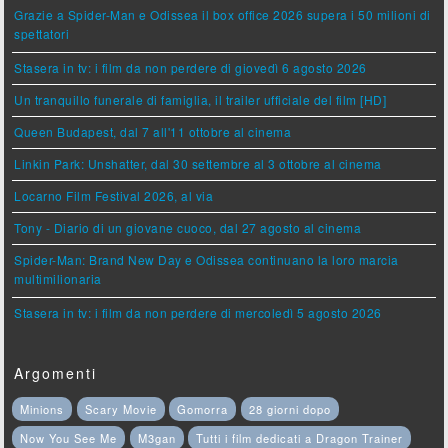
Grazie a Spider-Man e Odissea il box office 2026 supera i 50 milioni di
spettatori
Stasera in tv: i film da non perdere di giovedì 6 agosto 2026
Un tranquillo funerale di famiglia, il trailer ufficiale del film [HD]
Queen Budapest, dal 7 all'11 ottobre al cinema
Linkin Park: Unshatter, dal 30 settembre al 3 ottobre al cinema
Locarno Film Festival 2026, al via
Tony - Diario di un giovane cuoco, dal 27 agosto al cinema
Spider-Man: Brand New Day e Odissea continuano la loro marcia
multimilionaria
Stasera in tv: i film da non perdere di mercoledì 5 agosto 2026
Argomenti
Minions
Scary Movie
Gomorra
28 giorni dopo
Now You See Me
M3gan
Tutti i film dedicati a Dragon Trainer