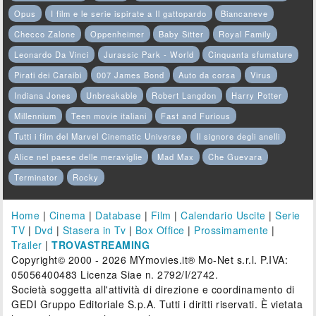
Opus
I film e le serie ispirate a Il gattopardo
Biancaneve
Checco Zalone
Oppenheimer
Baby Sitter
Royal Family
Leonardo Da Vinci
Jurassic Park - World
Cinquanta sfumature
Pirati dei Caraibi
007 James Bond
Auto da corsa
Virus
Indiana Jones
Unbreakable
Robert Langdon
Harry Potter
Millennium
Teen movie italiani
Fast and Furious
Tutti i film del Marvel Cinematic Universe
Il signore degli anelli
Alice nel paese delle meraviglie
Mad Max
Che Guevara
Terminator
Rocky
Home
|
Cinema
|
Database
|
Film
|
Calendario Uscite
|
Serie
TV
|
Dvd
|
Stasera in Tv
|
Box Office
|
Prossimamente
|
Trailer
|
TROVASTREAMING
Copyright© 2000 - 2026 MYmovies.it® Mo-Net s.r.l. P.IVA:
05056400483 Licenza Siae n. 2792/I/2742.
Società soggetta all'attività di direzione e coordinamento di
GEDI Gruppo Editoriale S.p.A. Tutti i diritti riservati. È vietata