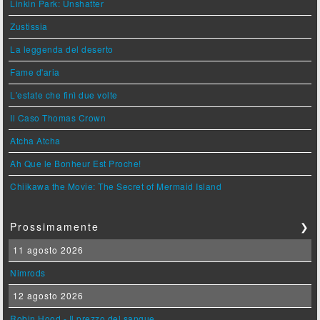
Linkin Park: Unshatter
Zustissia
La leggenda del deserto
Fame d'aria
L'estate che finì due volte
Il Caso Thomas Crown
Atcha Atcha
Ah Que le Bonheur Est Proche!
Chiikawa the Movie: The Secret of Mermaid Island
Prossimamente
❯
11 agosto 2026
Nimrods
12 agosto 2026
Robin Hood - Il prezzo del sangue