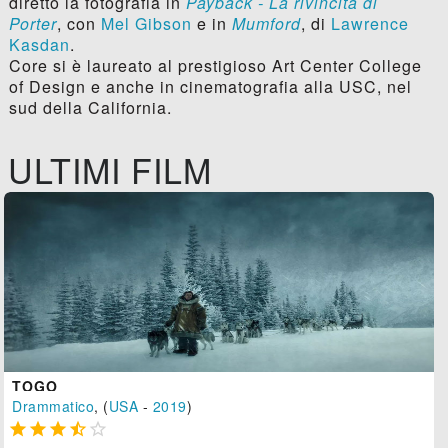
diretto la fotografia in
Payback - La rivincita di
Porter
, con
Mel Gibson
e in
Mumford
, di
Lawrence
Kasdan
.
Core si è laureato al prestigioso Art Center College
of Design e anche in cinematografia alla USC, nel
sud della California.
ULTIMI FILM
TOGO
Drammatico
, (
USA
-
2019
)




