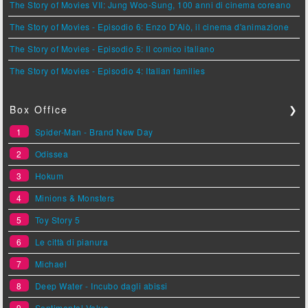
The Story of Movies VII: Jung Woo-Sung, 100 anni di cinema coreano
The Story of Movies - Episodio 6: Enzo D'Alò, il cinema d'animazione
The Story of Movies - Episodio 5: Il comico italiano
The Story of Movies - Episodio 4: Italian families
Box Office
❯
1
Spider-Man - Brand New Day
2
Odissea
3
Hokum
4
Minions & Monsters
5
Toy Story 5
6
Le città di pianura
7
Michael
8
Deep Water - Incubo dagli abissi
9
Sentimental Value