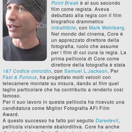
Point Break
è al suo secondo
film come regista. Aveva
debuttato alla regia con il film
biografico drammatico
Imbattibile
, con
Mark Wahlberg
.
Nel mondo del cinema, Core è
un apprezzato direttore della
fotografia, ruolo che assume
per i film di cui cura la regia. La
prima pellicola di Core come
direttore della fotografia è stata
187 Codice omicidio
, con
Samuel L.Jackson
. Per
Fast & Furious
, ha progettato molti veicoli con
telecamere montate su misura, dando al film quel
taglio particolare che ha contribuito a renderlo così
famoso.
Per il suo lavoro in questa pellicola ha ricevuto una
candidatura come Miglior Fotografia AFI Film
Award.
A questo successo ha fatto poi seguito
Daredevil
,
pellicola visivamente sbalorditiva. Core ha anche