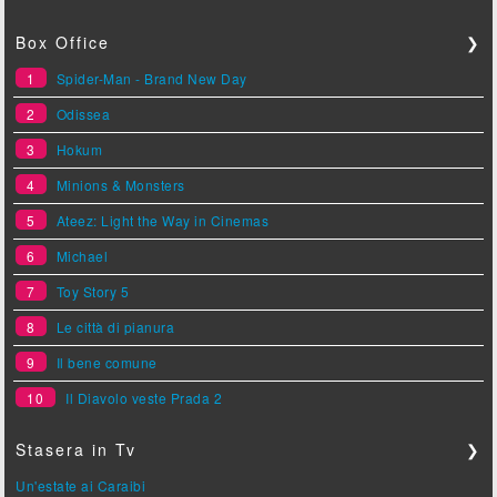
Box Office
❯
1
Spider-Man - Brand New Day
2
Odissea
3
Hokum
4
Minions & Monsters
5
Ateez: Light the Way in Cinemas
6
Michael
7
Toy Story 5
8
Le città di pianura
9
Il bene comune
10
Il Diavolo veste Prada 2
Stasera in Tv
❯
Un'estate ai Caraibi