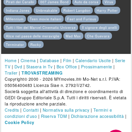
Pirati dei Caraibi
007 James Bond
Auto da corsa
Virus
Indiana Jones
Unbreakable
Robert Langdon
Harry Potter
Millennium
Teen movie italiani
Fast and Furious
Tutti i film del Marvel Cinematic Universe
Il signore degli anelli
Alice nel paese delle meraviglie
Mad Max
Che Guevara
Terminator
Rocky
Home
|
Cinema
|
Database
|
Film
|
Calendario Uscite
|
Serie
TV
|
Dvd
|
Stasera in Tv
|
Box Office
|
Prossimamente
|
Trailer
|
TROVASTREAMING
Copyright© 2000 - 2026 MYmovies.it® Mo-Net s.r.l. P.IVA:
05056400483 Licenza Siae n. 2792/I/2742.
Società soggetta all'attività di direzione e coordinamento di
GEDI Gruppo Editoriale S.p.A. Tutti i diritti riservati. È vietata
la riproduzione anche parziale.
Credits
|
Contatti
|
Normativa sulla privacy
|
Termini e
condizioni d'uso
|
Riserva TDM
|
Dichiarazione accessibilità
|
Cookie Policy