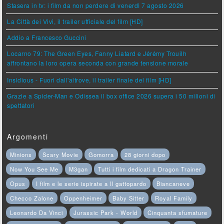
Stasera in tv: i film da non perdere di venerdì 7 agosto 2026
La Città dei Vivi, il trailer ufficiale del film [HD]
Addio a Francesco Guccini
Locarno 79: The Green Eyes, Fanny Liatard e Jérémy Trouilh
affrontano la loro opera seconda con grande tensione morale
Insidious - Fuori dall'altrove, il trailer finale del film [HD]
Grazie a Spider-Man e Odissea il box office 2026 supera i 50 milioni di
spettatori
Argomenti
Minions
Scary Movie
Gomorra
28 giorni dopo
Now You See Me
M3gan
Tutti i film dedicati a Dragon Trainer
Opus
I film e le serie ispirate a Il gattopardo
Biancaneve
Checco Zalone
Oppenheimer
Baby Sitter
Royal Family
Leonardo Da Vinci
Jurassic Park - World
Cinquanta sfumature