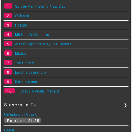
1
Spider-Man - Brand New Day
2
Odissea
3
Hokum
4
Minions & Monsters
5
Ateez: Light the Way in Cinemas
6
Michael
7
Toy Story 5
8
Le città di pianura
9
Il bene comune
10
Il Diavolo veste Prada 2
Stasera in Tv
❯
Un'estate ai Caraibi
Rete4 ore 21.35
Beast