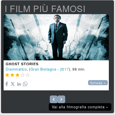
I FILM PIÙ FAMOSI
GHOST STORIES
Drammatico
, (
Gran Bretagna
-
2017
), 98 min.





Scheda »
Vai alla filmografia completa »