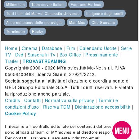
Millennium
Teen movie italiani
Fast and Furious
Tutti i film del Marvel Cinematic Universe
Il signore degli anelli
Alice nel paese delle meraviglie
Mad Max
Che Guevara
Terminator
Rocky
Home
|
Cinema
|
Database
|
Film
|
Calendario Uscite
|
Serie
TV
|
Dvd
|
Stasera in Tv
|
Box Office
|
Prossimamente
|
Trailer
|
TROVASTREAMING
Copyright© 2000 - 2026 MYmovies.it® Mo-Net s.r.l. P.IVA:
05056400483 Licenza Siae n. 2792/I/2742.
Società soggetta all'attività di direzione e coordinamento di
GEDI Gruppo Editoriale S.p.A. Tutti i diritti riservati. È vietata
la riproduzione anche parziale.
Credits
|
Contatti
|
Normativa sulla privacy
|
Termini e
condizioni d'uso
|
Riserva TDM
|
Dichiarazione accessibilità
|
Cookie Policy
Il riesame e il controllo editoriale dei contenuti del presente sito
sono affidati al team di MYmovies e al direttore responsabile.
Per contatti, scrivere al seguente indirizzo email: