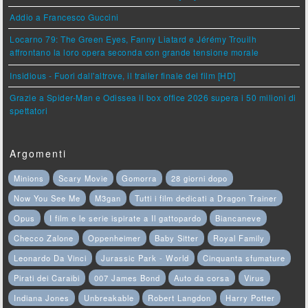
Addio a Francesco Guccini
Locarno 79: The Green Eyes, Fanny Liatard e Jérémy Trouilh
affrontano la loro opera seconda con grande tensione morale
Insidious - Fuori dall'altrove, il trailer finale del film [HD]
Grazie a Spider-Man e Odissea il box office 2026 supera i 50 milioni di
spettatori
Argomenti
Minions
Scary Movie
Gomorra
28 giorni dopo
Now You See Me
M3gan
Tutti i film dedicati a Dragon Trainer
Opus
I film e le serie ispirate a Il gattopardo
Biancaneve
Checco Zalone
Oppenheimer
Baby Sitter
Royal Family
Leonardo Da Vinci
Jurassic Park - World
Cinquanta sfumature
Pirati dei Caraibi
007 James Bond
Auto da corsa
Virus
Indiana Jones
Unbreakable
Robert Langdon
Harry Potter